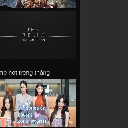
VIEW
e hot trong tháng
VIEW