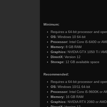
Minimum:
Requires a 64-bit processor and ope
OS:
Windows 10 64-bit
Processor:
Intel Core i5-6400 or A
Memory:
8 GB RAM
Graphics:
NVIDIA GTX 1050 Ti / AM
DirectX:
Version 12
Storage:
12 GB available space
Recommended:
Requires a 64-bit processor and ope
OS:
Windows 10/11 64-bit
Processor:
Intel Core i5-9600K or 
Memory:
16 GB RAM
Graphics:
NVIDIA RTX 2060 or AMD
DirectX:
Version 12