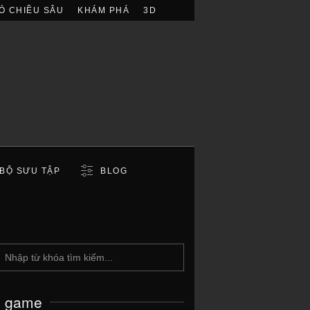
Ó CHIỀU SÂU
KHÁM PHÁ
3D
BỘ SƯU TẬP
BLOG
c game