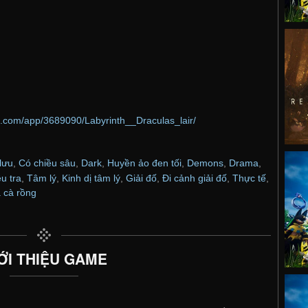
d.com/app/3689090/Labyrinth__Draculas_lair/
lưu
,
Có chiều sâu
,
Dark
,
Huyền ảo đen tối
,
Demons
,
Drama
,
u tra
,
Tâm lý
,
Kinh dị tâm lý
,
Giải đố
,
Đi cảnh giải đố
,
Thực tế
,
 cà rồng
ỚI THIỆU GAME