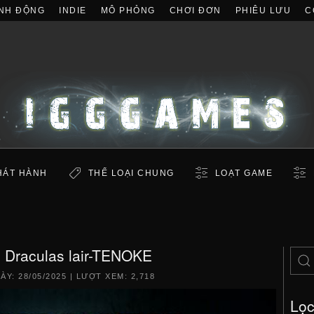
NH ĐỘNG
INDIE
MÔ PHỎNG
CHƠI ĐƠN
PHIÊU LƯU
C
HÁT HÀNH
THỂ LOẠI CHUNG
LOẠT GAME
h Draculas lair-TENOKE
GÀY:
28/05/2025
| LƯỢT XEM: 2,718
Lọ