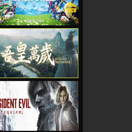
VIEW
VIEW