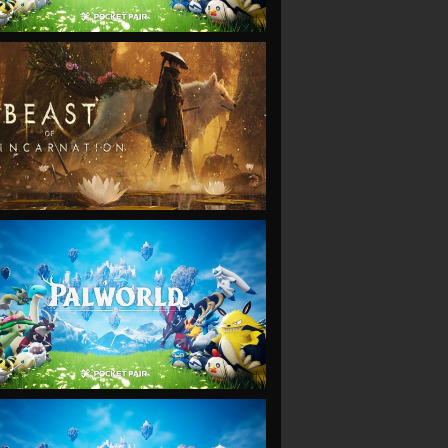
VIEW
VIEW