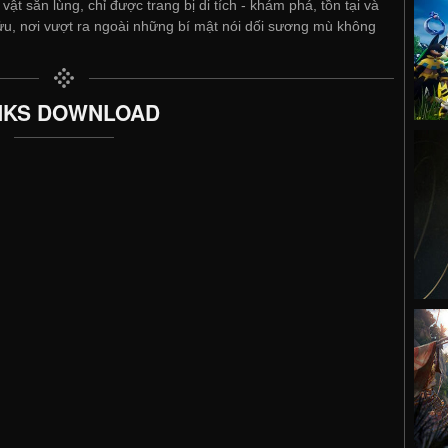
vật săn lùng, chỉ được trang bị di tích - khám phá, tồn tại và
u, nơi vượt ra ngoài những bí mật nói dối sương mù không
NKS DOWNLOAD