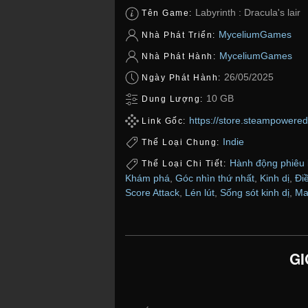
Labyrinth : Dracula's lair
Tên Game:
MyceliumGames
Nhà Phát Triển:
MyceliumGames
Nhà Phát Hành:
26/05/2025
Ngày Phát Hành:
10 GB
Dung Lượng:
https://store.steampowere
Link Gốc:
Indie
Thể Loại Chung:
Hành động phiêu 
Thể Loại Chi Tiết:
Khám phá
,
Góc nhìn thứ nhất
,
Kinh dị
,
Điề
Score Attack
,
Lén lút
,
Sống sót kinh dị
,
Ma
GI