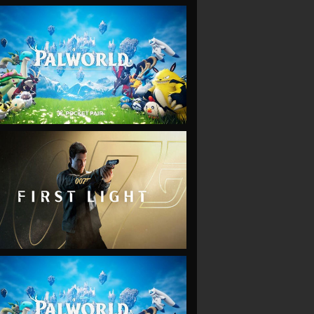
VIEW
VIEW
VIEW