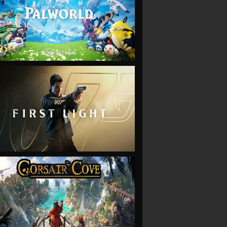
VIEW
VIEW
VIEW