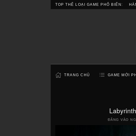
TOP THỂ LOẠI GAME PHỔ BIẾN:
HÀ
TRANG CHỦ
GAME MỚI P
Labyrint
ĐĂNG VÀO N