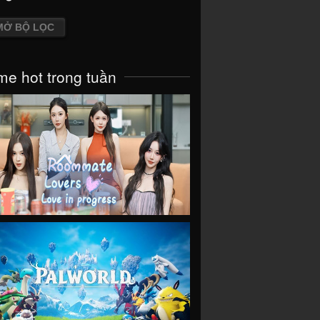
MỞ BỘ LỌC
e hot trong tuần
VIEW
VIEW