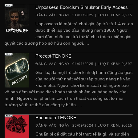
Unpossess Exorcism Simulator Early Access
ĐĂNG VÀO NGÀY:
31/01/2025
| LƯỢT XEM: 9,215
Unplossess là một trò chơi giả lập trừ tà 1-4 co-op
được thiết lập vào đầu những năm 1900. Người
chơi đảm nhận vai trò trừ tà chịu trách nhiệm giải
quyết các trường hợp sở hữu con người. ...
Precept-TENOKE
ĐĂNG VÀO NGÀY:
04/01/2025
| LƯỢT XEM: 9,897
Giới luật là một trò chơi kinh dị hành động ảo giác
của người thứ nhất với sự tập trung nặng nề vào
khám phá. Người chơi kiểm soát một người bảo
vệ ban đêm với mục đích hoàn thành nhiệm vụ hàng ngày của
mình. Người chơi phải tìm cách trốn thoát và sống sót từ môi
trường và thực thể của công ty bí ẩn. ...
Pneumata-TENOKE
ĐĂNG VÀO NGÀY:
23/09/2024
| LƯỢT XEM: 9,615
Chuẩn bị để đặt câu hỏi thực tế là gì, và sự điên