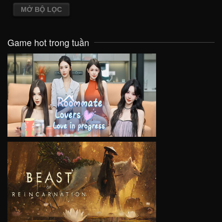
MỞ BỘ LỌC
Game hot trong tuần
VIEW
VIEW