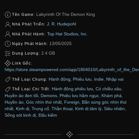
Labyrinth Of The Demon King
Tên Game:
J. R. Hudepohl
Nhà Phát Triển:
Top Hat Studios, Inc.
Nhà Phát Hành:
13/05/2025
Ngày Phát Hành:
2.4 GB
Dung Lượng:
Link Gốc:
https://store.steampowered.com/app/1804010/Labyrinth_of_the_D
Hành động
,
Phiêu lưu
,
Indie
,
Nhập vai
Thể Loại Chung:
Hành động phiêu lưu
,
Có chiều sâu
,
Thể Loại Chi Tiết:
Huyền ảo đen tối
,
Demons
,
Phiêu lưu hầm ngục
,
Khám phá
,
Huyền ảo
,
Góc nhìn thứ nhất
,
Foreign
,
Bắn súng góc nhìn thứ
nhất
,
Kinh dị
,
Trung cổ
,
Thần thoại
,
Kinh dị tâm lý
,
Siêu nhiên
,
Sống sót kinh dị
,
Đấu kiếm