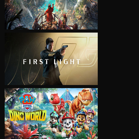
VIEW
VIEW
VIEW