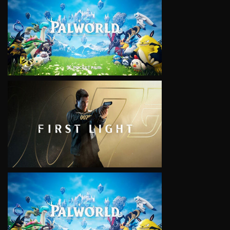
VIEW
VIEW
VIEW