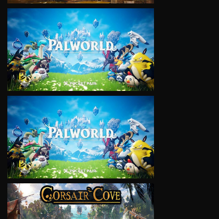
VIEW
VIEW