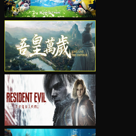
VIEW
VIEW