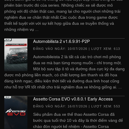
phiên bản trước đó của series. Những chiếc xe sẽ được mô
phỏng với độ chân thật cao, mang lại cho người chơi những trải
nghiệm đua xe chân thật nhất.Các cuộc đua trong game được
thiết kế tuyệt vời với sự kết hợp giữa đua xe truyền thống và
những nhiệm vụ ...
Automobilista 2 v1.6.9.91-P2P
ĐĂNG VÀO NGÀY:
10/07/2026
| LƯỢT XEM: 613
Automobileista 2 là tất cả các trò chơi mô phỏng
đua xe mà bạn từng mong muốn - chỉ trong một.
Một bộ sưu tập ô tô và đường đua cực kỳ đa dạng
được mô phỏng liền mạch, có chất lượng âm thanh và đồ họa
đáng kinh ngạc, điều kiện thời tiết và đường đua linh hoạt cũng
như hỗ trợ VR tốt nhất cho trải nghiệm đua xe không giống ai. ...
Assetto Corsa EVO v0.8.0.1 Early Access
ĐĂNG VÀO NGÀY:
16/07/2026
| LƯỢT XEM: 553
Siêu phẩm đua xe thể thao Assetto Corsa đã
bước qua tuổi thứ 10 và đây là thời điểm vàng để
chào đón người kế nhiệm - Assetto Corsa