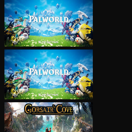
VIEW
VIEW
VIEW