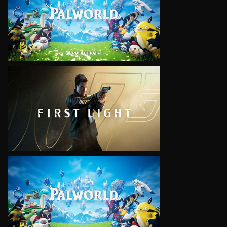
VIEW
VIEW
VIEW