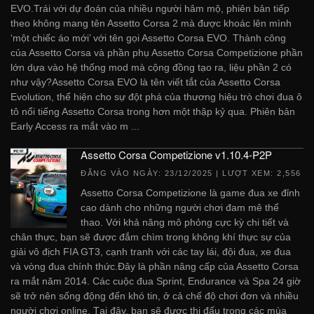
EVO.Trái với dự đoán của nhiều người hâm mộ, phiên bản tiếp
theo không mang tên Assetto Corsa 2 mà được khoác lên mình
‘một chiếc áo mới’ với tên gọi Assetto Corsa EVO. Thành công
của Assetto Corsa và phần phụ Assetto Corsa Competizione phần
lớn dựa vào hệ thống mod mà cộng đồng tạo ra, liệu phần 2 có
như vậy?Assetto Corsa EVO là tên viết tắt của Assetto Corsa
Evolution, thể hiện cho sự đột phá của thương hiệu trò chơi đua ô
tô nổi tiếng Assetto Corsa trong hơn một thập kỷ qua. Phiên bản
Early Access ra mắt vào m ...
Assetto Corsa Competizione v1.10.4-P2P
ĐĂNG VÀO NGÀY:
23/12/2025
| LƯỢT XEM: 2,556
Assetto Corsa Competizione là game đua xe đỉnh
cao dành cho những người chơi đam mê thể
thao. Với khả năng mô phỏng cực kỳ chi tiết và
chân thực, bạn sẽ được đắm chìm trong không khí thực sự của
giải vô địch FIA GT3, cạnh tranh với các tay lái, đội đua, xe đua
và vòng đua chính thức.Đây là phần nâng cấp của Assetto Corsa
ra mắt năm 2014. Các cuộc đua Sprint, Endurance và Spa 24 giờ
sẽ trở nên sống động đến khó tin, ở cả chế độ chơi đơn và nhiều
người chơi online. Tại đây, bạn sẽ được thi đấu trong các mùa