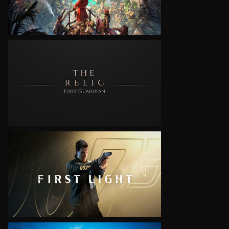
VIEW
VIEW