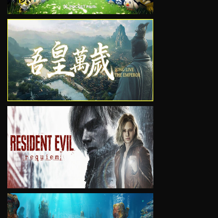
VIEW
VIEW