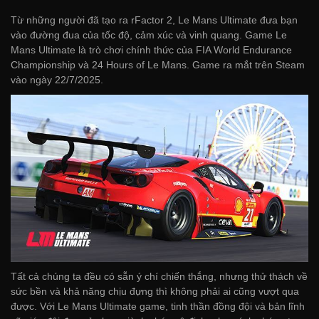
Từ những người đã tạo ra rFactor 2, Le Mans Ultimate đưa bạn
vào đường đua của tốc độ, cảm xúc và vinh quang. Game Le
Mans Ultimate là trò chơi chính thức của FIA World Endurance
Championship và 24 Hours of Le Mans. Game ra mắt trên Steam
vào ngày 22/7/2025.
Tất cả chúng ta đều có sẵn ý chí chiến thắng, nhưng thử thách về
sức bền và khả năng chịu đựng thì không phải ai cũng vượt qua
được. Với Le Mans Ultimate game, tinh thần đồng đội và bản lĩnh