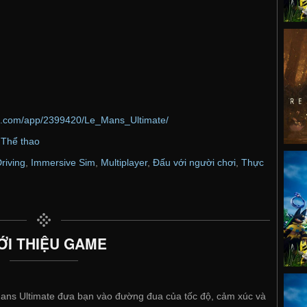
ed.com/app/2399420/Le_Mans_Ultimate/
,
Thể thao
riving
,
Immersive Sim
,
Multiplayer
,
Đấu với người chơi
,
Thực
ỚI THIỆU GAME
Mans Ultimate đưa bạn vào đường đua của tốc độ, cảm xúc và