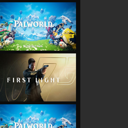
VIEW
VIEW
VIEW