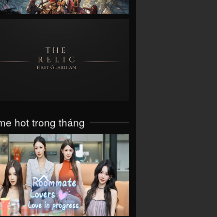
VIEW
e hot trong tháng
VIEW