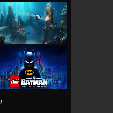
VIEW
VIEW
g