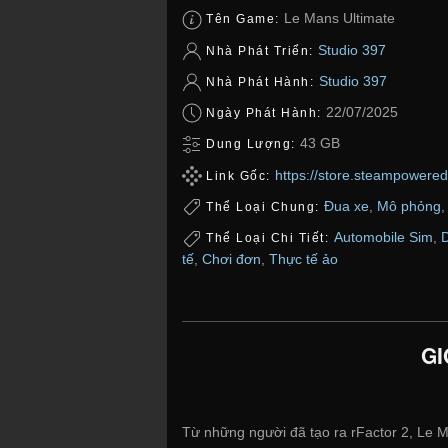
Le Mans Ultimate
Tên Game:
Studio 397
Nhà Phát Triển:
Studio 397
Nhà Phát Hành:
22/07/2025
Ngày Phát Hành:
43 GB
Dung Lượng:
https://store.steampower
Link Gốc:
Đua xe
,
Mô phỏng
Thể Loại Chung:
Automobile Sim
,
D
Thể Loại Chi Tiết:
tế
,
Chơi đơn
,
Thực tế ảo
GI
Từ những người đã tạo ra rFactor 2, Le 