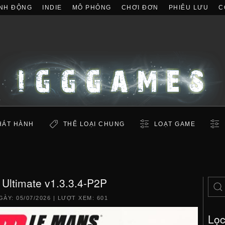
NH ĐỘNG
INDIE
MÔ PHỎNG
CHƠI ĐƠN
PHIÊU LƯU
C
HÁT HÀNH
THỂ LOẠI CHUNG
LOẠT GAME
Ultimate v1.3.3.4-P2P
GÀY:
05/07/2026
| LƯỢT XEM: 601
Lọ