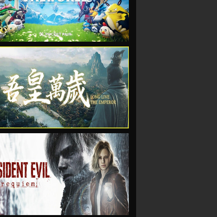
VIEW
VIEW