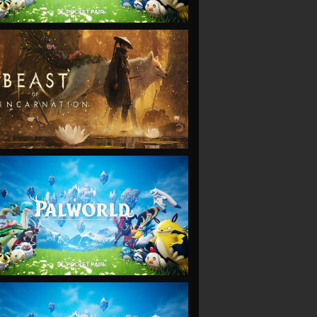
VIEW
VIEW