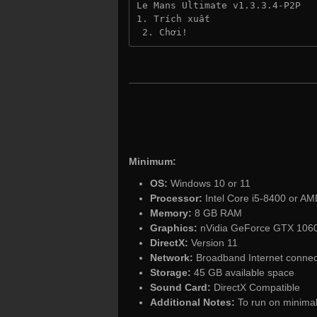
Le Mans Ultimate v1.3.3.4-P2P
1. Trích xuất
 2. Chơi!
Minimum:
OS:
Windows 10 or 11
Processor:
Intel Core i5-8400 or A
Memory:
8 GB RAM
Graphics:
nVidia GeForce GTX 106
DirectX:
Version 11
Network:
Broadband Internet connec
Storage:
45 GB available space
Sound Card:
DirectX Compatible
Additional Notes:
To run on minimal 