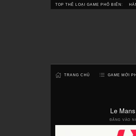
TOP THỂ LOẠI GAME PHỔ BIẾN:
HÀ
TRANG CHỦ
GAME MỚI P
Le Mans 
ĐĂNG VÀO N