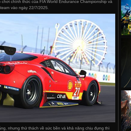
ò chơi chính thức của FIA World Endurance Championship và
Steam vào ngày 22/7/2025.
hắng, nhưng thử thách về sức bền và khả năng chịu đựng thì