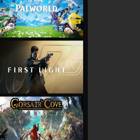
VIEW
VIEW
VIEW