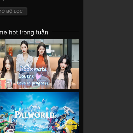
MỞ BỘ LỌC
e hot trong tuần
VIEW
VIEW