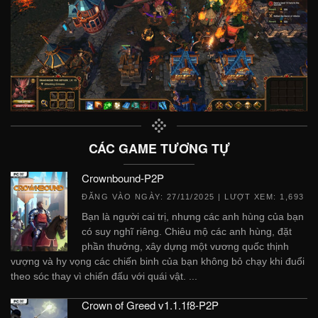
CÁC GAME TƯƠNG TỰ
Crownbound-P2P
ĐĂNG VÀO NGÀY:
27/11/2025
| LƯỢT XEM: 1,693
Bạn là người cai trị, nhưng các anh hùng của bạn
có suy nghĩ riêng. Chiêu mộ các anh hùng, đặt
phần thưởng, xây dựng một vương quốc thịnh
vượng và hy vọng các chiến binh của bạn không bỏ chạy khi đuổi
theo sóc thay vì chiến đấu với quái vật. ...
Crown of Greed v1.1.1f8-P2P