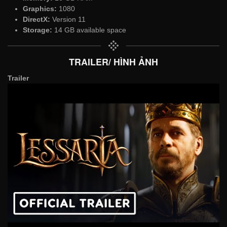
Graphics:
1080
DirectX:
Version 11
Storage:
14 GB available space
TRAILER/ HÌNH ẢNH
Trailer