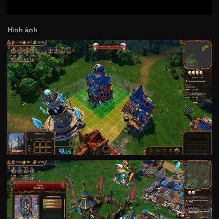
Hình ảnh