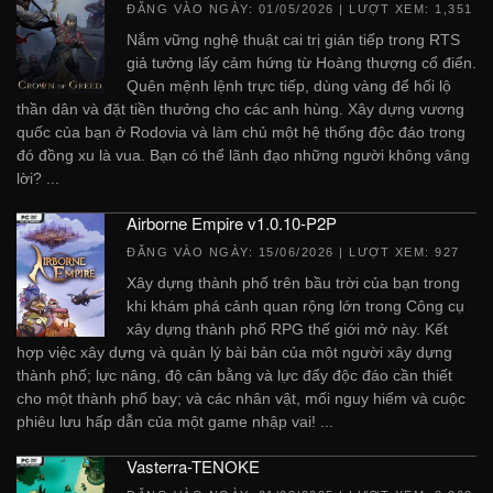
ĐĂNG VÀO NGÀY:
01/05/2026
| LƯỢT XEM: 1,351
Nắm vững nghệ thuật cai trị gián tiếp trong RTS
giả tưởng lấy cảm hứng từ Hoàng thượng cổ điển.
Quên mệnh lệnh trực tiếp, dùng vàng để hối lộ
thần dân và đặt tiền thưởng cho các anh hùng. Xây dựng vương
quốc của bạn ở Rodovia và làm chủ một hệ thống độc đáo trong
đó đồng xu là vua. Bạn có thể lãnh đạo những người không vâng
lời? ...
Airborne Empire v1.0.10-P2P
ĐĂNG VÀO NGÀY:
15/06/2026
| LƯỢT XEM: 927
Xây dựng thành phố trên bầu trời của bạn trong
khi khám phá cảnh quan rộng lớn trong Công cụ
xây dựng thành phố RPG thế giới mở này. Kết
hợp việc xây dựng và quản lý bài bản của một người xây dựng
thành phố; lực nâng, độ cân bằng và lực đẩy độc đáo cần thiết
cho một thành phố bay; và các nhân vật, mối nguy hiểm và cuộc
phiêu lưu hấp dẫn của một game nhập vai! ...
Vasterra-TENOKE