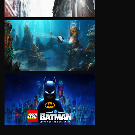
VIEW
VIEW