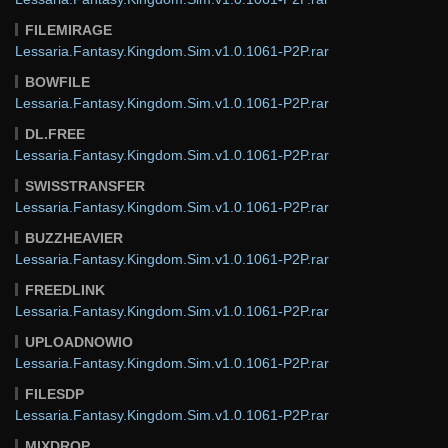
FILEMIRAGE
Lessaria.Fantasy.Kingdom.Sim.v1.0.1061-P2P.rar
BOWFILE
Lessaria.Fantasy.Kingdom.Sim.v1.0.1061-P2P.rar
DL.FREE
Lessaria.Fantasy.Kingdom.Sim.v1.0.1061-P2P.rar
SWISSTRANSFER
Lessaria.Fantasy.Kingdom.Sim.v1.0.1061-P2P.rar
BUZZHEAVIER
Lessaria.Fantasy.Kingdom.Sim.v1.0.1061-P2P.rar
FREEDLINK
Lessaria.Fantasy.Kingdom.Sim.v1.0.1061-P2P.rar
UPLOADNOWIO
Lessaria.Fantasy.Kingdom.Sim.v1.0.1061-P2P.rar
FILESDP
Lessaria.Fantasy.Kingdom.Sim.v1.0.1061-P2P.rar
MIXDROP