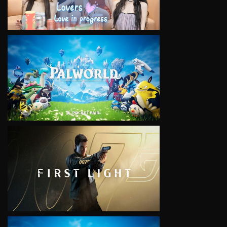
VIEW
VIEW