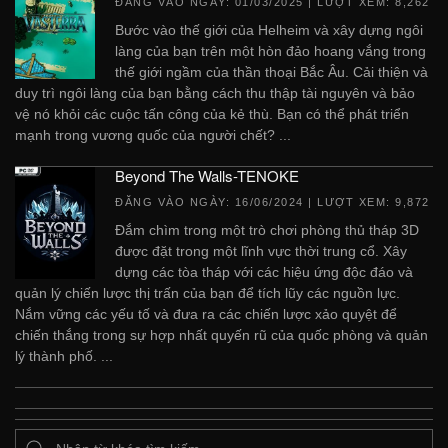
ĐĂNG VÀO NGÀY:
01/03/2025
| LƯỢT XEM: 8,262
Bước vào thế giới của Helheim và xây dựng ngôi
làng của bạn trên một hòn đảo hoang vắng trong
thế giới ngầm của thần thoại Bắc Âu. Cải thiện và
duy trì ngôi làng của bạn bằng cách thu thập tài nguyên và bảo
vệ nó khỏi các cuộc tấn công của kẻ thù. Bạn có thể phát triển
mạnh trong vương quốc của người chết? ...
Beyond The Walls-TENOKE
ĐĂNG VÀO NGÀY:
16/06/2024
| LƯỢT XEM: 9,872
Đắm chìm trong một trò chơi phòng thủ tháp 3D
được đặt trong một lĩnh vực thời trung cổ. Xây
dựng các tòa tháp với các hiệu ứng độc đáo và
quản lý chiến lược thị trấn của bạn để tích lũy các nguồn lực.
Nắm vững các yếu tố và đưa ra các chiến lược xảo quyệt để
chiến thắng trong sự hợp nhất quyến rũ của quốc phòng và quản
lý thành phố. ...