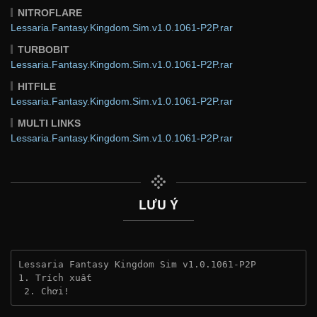
NITROFLARE
Lessaria.Fantasy.Kingdom.Sim.v1.0.1061-P2P.rar
TURBOBIT
Lessaria.Fantasy.Kingdom.Sim.v1.0.1061-P2P.rar
HITFILE
Lessaria.Fantasy.Kingdom.Sim.v1.0.1061-P2P.rar
MULTI LINKS
Lessaria.Fantasy.Kingdom.Sim.v1.0.1061-P2P.rar
LƯU Ý
Lessaria Fantasy Kingdom Sim v1.0.1061-P2P
1. Trích xuất
 2. Chơi!