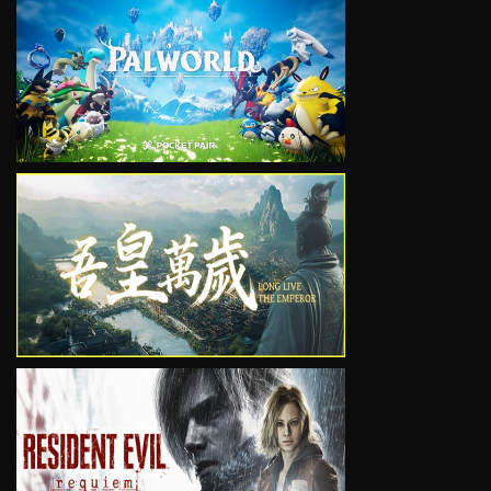
VIEW
VIEW
VIEW