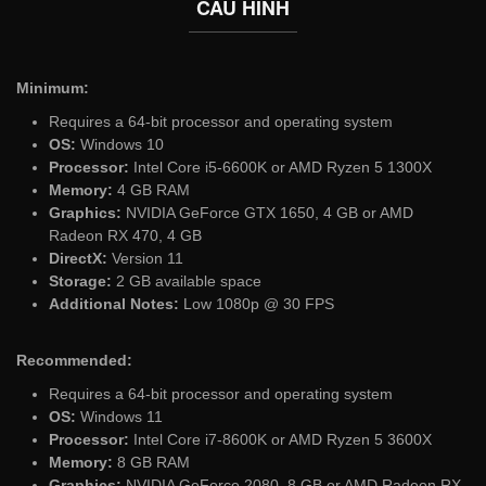
CẤU HÌNH
Minimum:
Requires a 64-bit processor and operating system
OS:
Windows 10
Processor:
Intel Core i5-6600K or AMD Ryzen 5 1300X
Memory:
4 GB RAM
Graphics:
NVIDIA GeForce GTX 1650, 4 GB or AMD
Radeon RX 470, 4 GB
DirectX:
Version 11
Storage:
2 GB available space
Additional Notes:
Low 1080p @ 30 FPS
Recommended:
Requires a 64-bit processor and operating system
OS:
Windows 11
Processor:
Intel Core i7-8600K or AMD Ryzen 5 3600X
Memory:
8 GB RAM
Graphics:
NVIDIA GeForce 2080, 8 GB or AMD Radeon RX