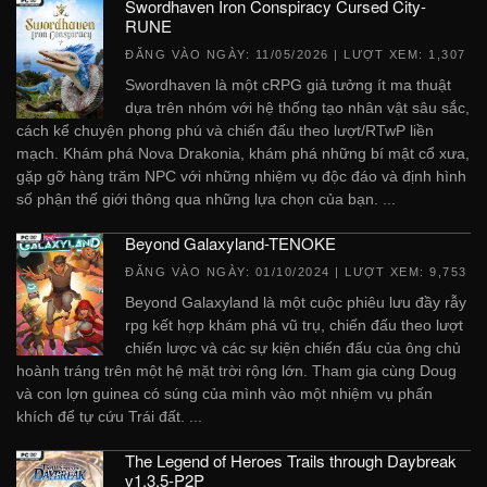
Swordhaven Iron Conspiracy Cursed City-
RUNE
ĐĂNG VÀO NGÀY:
11/05/2026
| LƯỢT XEM: 1,307
Swordhaven là một cRPG giả tưởng ít ma thuật
dựa trên nhóm với hệ thống tạo nhân vật sâu sắc,
cách kể chuyện phong phú và chiến đấu theo lượt/RTwP liền
mạch. Khám phá Nova Drakonia, khám phá những bí mật cổ xưa,
gặp gỡ hàng trăm NPC với những nhiệm vụ độc đáo và định hình
số phận thế giới thông qua những lựa chọn của bạn. ...
Beyond Galaxyland-TENOKE
ĐĂNG VÀO NGÀY:
01/10/2024
| LƯỢT XEM: 9,753
Beyond Galaxyland là một cuộc phiêu lưu đầy rẫy
rpg kết hợp khám phá vũ trụ, chiến đấu theo lượt
chiến lược và các sự kiện chiến đấu của ông chủ
hoành tráng trên một hệ mặt trời rộng lớn. Tham gia cùng Doug
và con lợn guinea có súng của mình vào một nhiệm vụ phấn
khích để tự cứu Trái đất. ...
The Legend of Heroes Trails through Daybreak
v1.3.5-P2P