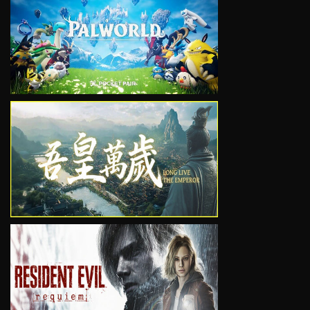
VIEW
VIEW
VIEW