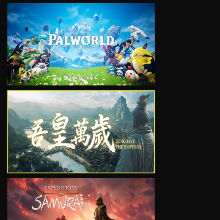
VIEW
VIEW
VIEW