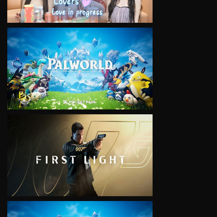
VIEW
VIEW