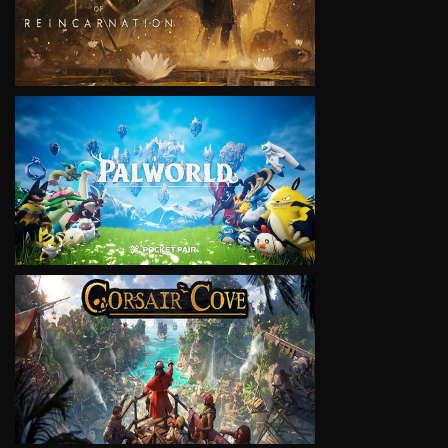
VIEW
VIEW