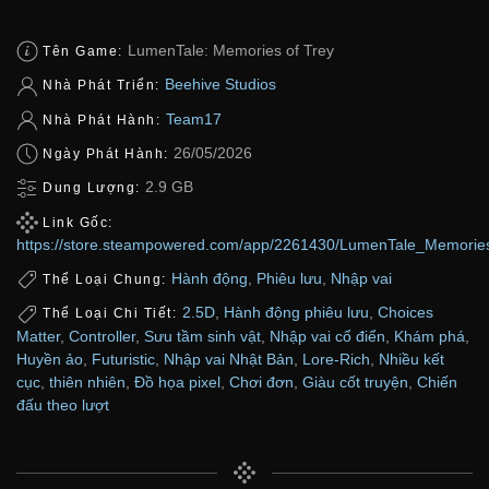
LumenTale: Memories of Trey
Tên Game:
Beehive Studios
Nhà Phát Triển:
Team17
Nhà Phát Hành:
26/05/2026
Ngày Phát Hành:
2.9 GB
Dung Lượng:
Link Gốc:
https://store.steampowered.com/app/2261430/LumenTale_Memorie
Hành động
,
Phiêu lưu
,
Nhập vai
Thể Loại Chung:
2.5D
,
Hành động phiêu lưu
,
Choices
Thể Loại Chi Tiết:
Matter
,
Controller
,
Sưu tầm sinh vật
,
Nhập vai cổ điển
,
Khám phá
,
Huyền ảo
,
Futuristic
,
Nhập vai Nhật Bản
,
Lore-Rich
,
Nhiều kết
cục
,
thiên nhiên
,
Đồ họa pixel
,
Chơi đơn
,
Giàu cốt truyện
,
Chiến
đấu theo lượt