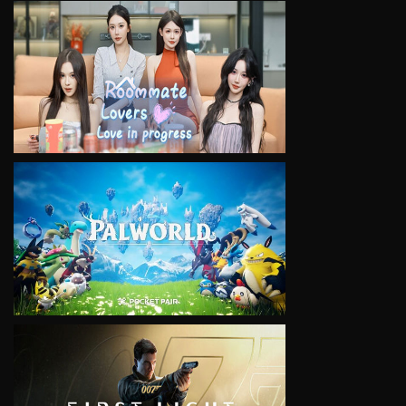
VIEW
VIEW
VIEW