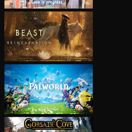
VIEW
VIEW