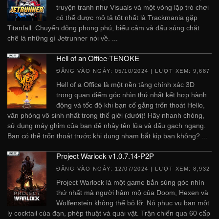
truyện tranh như Visuals và một vòng lặp trò chơi
có thể được mô tả tốt nhất là Trackmania gặp
Titanfall. Chuyển động phong phú, biểu cảm và đấu súng chặt
chẽ là những gì Jetrunner nói về. ...
Hell of an Office-TENOKE
ĐĂNG VÀO NGÀY:
05/10/2024
| LƯỢT XEM: 9,687
Hell of a Office là một nền tảng chính xác 3D
trong quan điểm góc nhìn thứ nhất kết hợp hành
động và tốc độ khi bạn cố gắng trốn thoát Hello,
văn phòng vô sinh nhất trong thế giới (dưới)! Hãy nhanh chóng,
sử dụng máy ghim của bạn để nhảy tên lửa và dấu gạch ngang.
Bạn có thể trốn thoát trước khi dung nham bắt kịp bạn không? ...
Project Warlock v1.0.7.14-P2P
ĐĂNG VÀO NGÀY:
12/07/2024
| LƯỢT XEM: 8,932
Project Warlock là một game bắn súng góc nhìn
thứ nhất mà người hâm mộ của Doom, Hexen và
Wolfenstein không thể bỏ lỡ. Nó phục vụ bạn một
ly cocktail của đạn, phép thuật và quái vật. Trận chiến qua 60 cấp