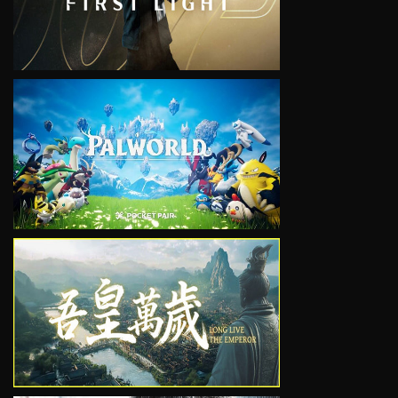
VIEW
VIEW