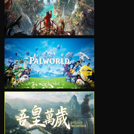
VIEW
VIEW
VIEW