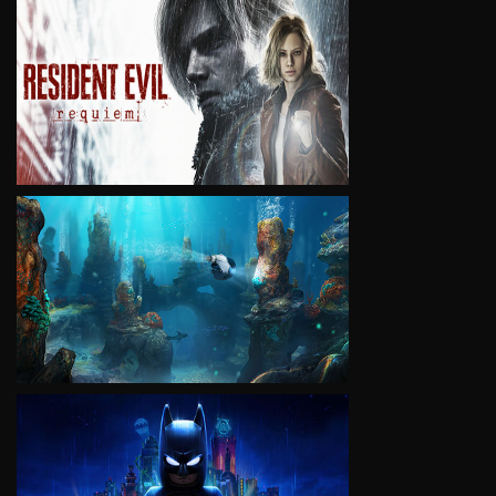
VIEW
VIEW
VIEW