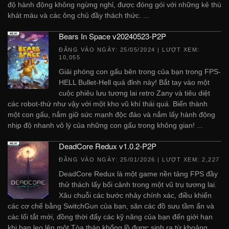
độ hành động không ngừng nghỉ, được đóng gói với những kẻ thù
khát máu và các ông chủ đầy thách thức. ...
Bears In Space v20240523-P2P
ĐĂNG VÀO NGÀY:
25/05/2024
| LƯỢT XEM:
10,055
Giải phóng con gấu bên trong của bạn trong FPS-
HELL Bullet-Hell quá đỉnh này! Bắt tay vào một
cuộc phiêu lưu tương lai retro Zany và tiêu diệt
các robot-thứ như vậy với một kho vũ khí thái quá. Biến thành
một con gấu, nắm giữ sức mạnh độc đáo và nắm lấy hành động
nhịp độ nhanh vô lý của những con gấu trong không gian! ...
DeadCore Redux v1.0.2-P2P
ĐĂNG VÀO NGÀY:
25/01/2026
| LƯỢT XEM: 2,227
DeadCore Redux là một game nền tảng FPS đầy
thử thách lấy bối cảnh trong một vũ trụ tương lai.
Xâu chuỗi các bước nhảy chính xác, điều khiển
các cơ chế bằng SwitchGun của bạn, săn các đồ sưu tầm ẩn và
các lối tắt mới, đồng thời đẩy các kỹ năng của bạn đến giới hạn
khi bạn leo lên một Tòa tháp khổng lồ được sinh ra từ khoảng