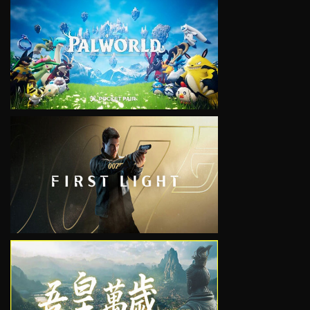
VIEW
VIEW
VIEW