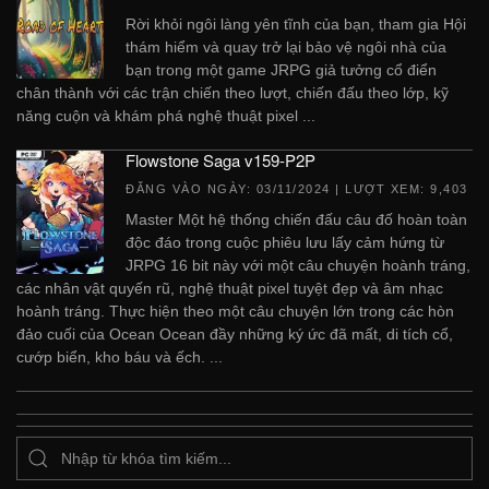
Rời khỏi ngôi làng yên tĩnh của bạn, tham gia Hội
thám hiểm và quay trở lại bảo vệ ngôi nhà của
bạn trong một game JRPG giả tưởng cổ điển
chân thành với các trận chiến theo lượt, chiến đấu theo lớp, kỹ
năng cuộn và khám phá nghệ thuật pixel ...
Flowstone Saga v159-P2P
ĐĂNG VÀO NGÀY:
03/11/2024
| LƯỢT XEM: 9,403
Master Một hệ thống chiến đấu câu đố hoàn toàn
độc đáo trong cuộc phiêu lưu lấy cảm hứng từ
JRPG 16 bit này với một câu chuyện hoành tráng,
các nhân vật quyến rũ, nghệ thuật pixel tuyệt đẹp và âm nhạc
hoành tráng. Thực hiện theo một câu chuyện lớn trong các hòn
đảo cuối của Ocean Ocean đầy những ký ức đã mất, di tích cổ,
cướp biển, kho báu và ếch. ...