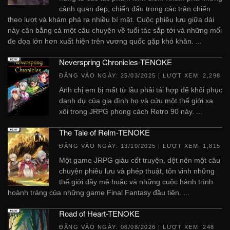
cảnh quan đẹp, chiến đấu trong các trận chiến
theo lượt và khám phá ra nhiều bí mật. Cuộc phiêu lưu giữa dài
này cân bằng cả một câu chuyện về tuổi tác sắp tới và những mối
đe dọa lớn hơn xuất hiện trên vương quốc gặp khó khăn. ...
Neverspring Chronicles-TENOKE
ĐĂNG VÀO NGÀY:
25/03/2025
| LƯỢT XEM: 2,298
Anh chị em bị mất từ ​​lâu phải tái hợp để khôi phục
danh dự của gia đình họ và cứu một thế giới xa
xôi trong JRPG phong cách Retro 90 này. ...
The Tale of Relm-TENOKE
ĐĂNG VÀO NGÀY:
13/10/2025
| LƯỢT XEM: 1,815
Một game JRPG giàu cốt truyện, dệt nên một câu
chuyện phiêu lưu và phép thuật, tôn vinh những
thế giới đầy mê hoặc và những cuộc hành trình
hoành tráng của những game Final Fantasy đầu tiên. ...
Road of Heart-TENOKE
ĐĂNG VÀO NGÀY:
06/08/2026
| LƯỢT XEM: 248