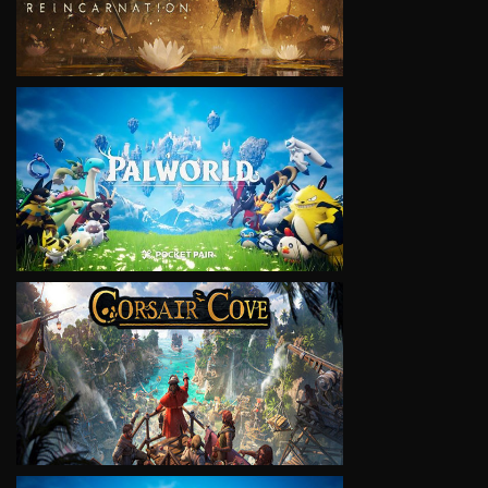
VIEW
VIEW