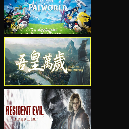
VIEW
VIEW
VIEW