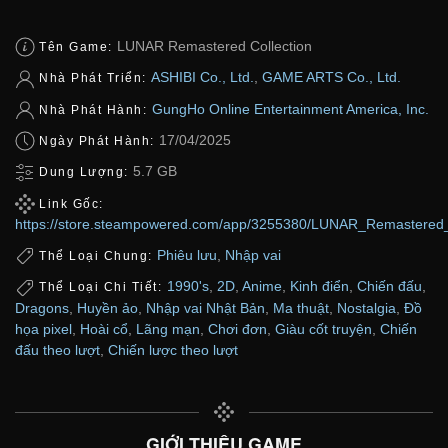
LUNAR Remastered Collection
Tên Game:
ASHIBI Co., Ltd.
,
GAME ARTS Co., Ltd.
Nhà Phát Triển:
GungHo Online Entertainment America, Inc.
Nhà Phát Hành:
17/04/2025
Ngày Phát Hành:
5.7 GB
Dung Lượng:
Link Gốc:
https://store.steampowered.com/app/3255380/LUNAR_Remastered_C
Phiêu lưu
,
Nhập vai
Thể Loại Chung:
1990's
,
2D
,
Anime
,
Kinh điển
,
Chiến đấu
,
Thể Loại Chi Tiết:
Dragons
,
Huyền ảo
,
Nhập vai Nhật Bản
,
Ma thuật
,
Nostalgia
,
Đồ
họa pixel
,
Hoài cổ
,
Lãng mạn
,
Chơi đơn
,
Giàu cốt truyện
,
Chiến
đấu theo lượt
,
Chiến lược theo lượt
GIỚI THIỆU GAME