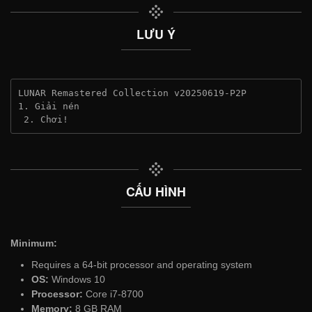
LƯU Ý
LUNAR Remastered Collection v20250619-P2P
1. Giải nén
 2. Chơi!
CẤU HÌNH
Minimum:
Requires a 64-bit processor and operating system
OS:
Windows 10
Processor:
Core i7-8700
Memory:
8 GB RAM