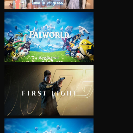
VIEW
VIEW