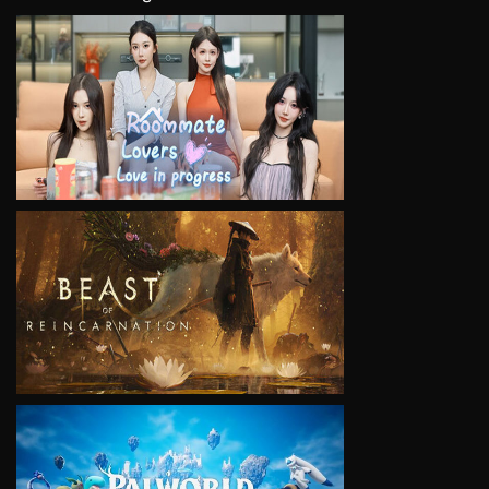
VIEW
VIEW