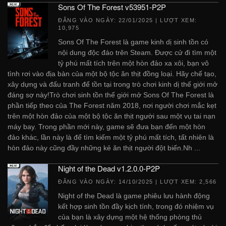
Sons Of The Forest v53951-P2P
ĐĂNG VÀO NGÀY:
22/01/2025
| LƯỢT XEM:
10,975
Sons Of The Forest là game kinh dị sinh tồn có
nội dung độc đáo trên Steam. Được cử đi tìm một
tỷ phú mất tích trên một hòn đảo xa xôi, bạn vô
tình rơi vào địa bàn của một bộ tộc ăn thịt đồng loại. Hãy chế tạo,
xây dựng và đấu tranh để tồn tại trong trò chơi kinh dị thế giới mở
đáng sợ này!Trò chơi sinh tồn thế giới mở Sons Of The Forest là
phần tiếp theo của The Forest năm 2018, nơi người chơi mắc kẹt
trên một hòn đảo của một bộ tộc ăn thịt người sau một vụ tai nạn
máy bay. Trong phần mới này, game sẽ đưa bạn đến một hòn
đảo khác, lần này là để tìm kiếm một tỷ phú mất tích, tất nhiên là
hòn đảo này cũng đầy những kẻ ăn thịt người đột biến.Nh ...
Night of the Dead v1.2.0.0-P2P
ĐĂNG VÀO NGÀY:
14/10/2025
| LƯỢT XEM: 2,566
Night of the Dead là game phiêu lưu hành động
kết hợp sinh tồn đầy kịch tính, trong đó nhiệm vụ
của bạn là xây dựng một hệ thống phòng thủ