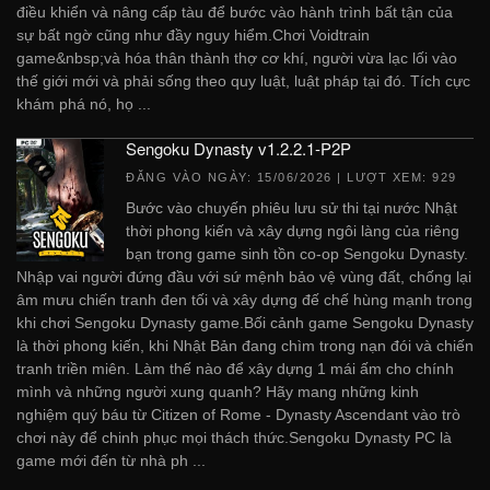
điều khiển và nâng cấp tàu để bước vào hành trình bất tận của
sự bất ngờ cũng như đầy nguy hiểm.Chơi Voidtrain
game&nbsp;và hóa thân thành thợ cơ khí, người vừa lạc lối vào
thế giới mới và phải sống theo quy luật, luật pháp tại đó. Tích cực
khám phá nó, họ ...
Sengoku Dynasty v1.2.2.1-P2P
ĐĂNG VÀO NGÀY:
15/06/2026
| LƯỢT XEM: 929
Bước vào chuyến phiêu lưu sử thi tại nước Nhật
thời phong kiến và xây dựng ngôi làng của riêng
bạn trong game sinh tồn co-op Sengoku Dynasty.
Nhập vai người đứng đầu với sứ mệnh bảo vệ vùng đất, chống lại
âm mưu chiến tranh đen tối và xây dựng đế chế hùng mạnh trong
khi chơi Sengoku Dynasty game.Bối cảnh game Sengoku Dynasty
là thời phong kiến, khi Nhật Bản đang chìm trong nạn đói và chiến
tranh triền miên. Làm thế nào để xây dựng 1 mái ấm cho chính
mình và những người xung quanh? Hãy mang những kinh
nghiệm quý báu từ Citizen of Rome - Dynasty Ascendant vào trò
chơi này để chinh phục mọi thách thức.Sengoku Dynasty PC là
game mới đến từ nhà ph ...