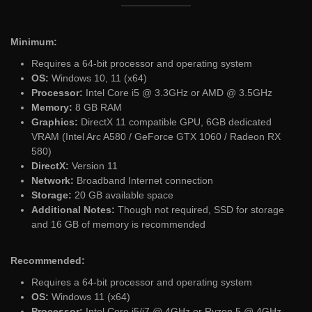
Minimum:
Requires a 64-bit processor and operating system
OS:
Windows 10, 11 (x64)
Processor:
Intel Core i5 @ 3.3GHz or AMD @ 3.5GHz
Memory:
8 GB RAM
Graphics:
DirectX 11 compatible GPU, 6GB dedicated
VRAM (Intel Arc A580 / GeForce GTX 1060 / Radeon RX
580)
DirectX:
Version 11
Network:
Broadband Internet connection
Storage:
20 GB available space
Additional Notes:
Though not required, SSD for storage
and 16 GB of memory is recommended
Recommended:
Requires a 64-bit processor and operating system
OS:
Windows 11 (x64)
Processor:
Intel Core i5/i7 @ 4GHz or Ryzen 5 @ 4GHz