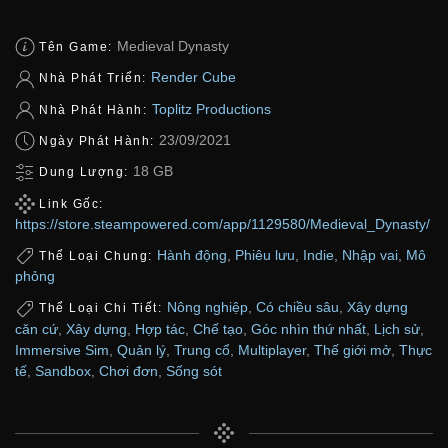
Medieval Dynasty
Tên Game:
Render Cube
Nhà Phát Triển:
Toplitz Productions
Nhà Phát Hành:
23/09/2021
Ngày Phát Hành:
18 GB
Dung Lượng:
Link Gốc:
https://store.steampowered.com/app/1129580/Medieval_Dynasty/
Hành động
,
Phiêu lưu
,
Indie
,
Nhập vai
,
Mô
Thể Loại Chung:
phỏng
Nông nghiệp
,
Có chiều sâu
,
Xây dựng
Thể Loại Chi Tiết:
căn cứ
,
Xây dựng
,
Hợp tác
,
Chế tạo
,
Góc nhìn thứ nhất
,
Lịch sử
,
Immersive Sim
,
Quản lý
,
Trung cổ
,
Multiplayer
,
Thế giới mở
,
Thực
tế
,
Sandbox
,
Chơi đơn
,
Sống sót