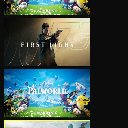
VIEW
VIEW