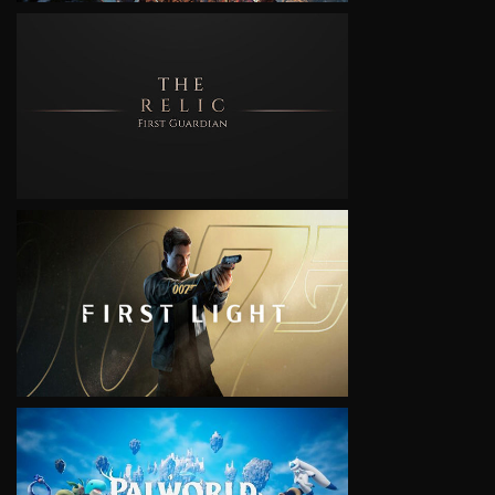
VIEW
VIEW