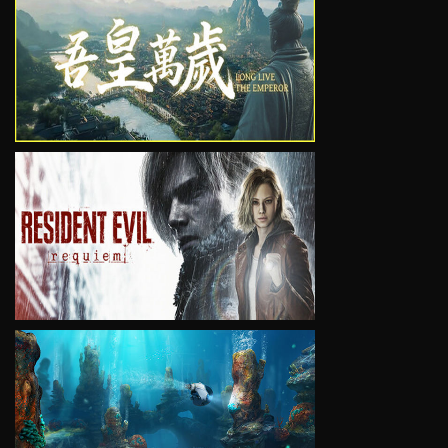
VIEW
VIEW
VIEW