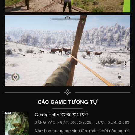
CÁC GAME TƯƠNG TỰ
Green Hell v20260204-P2P
ĐĂNG VÀO NGÀY:
05/02/2026
| LƯỢT XEM: 2,693
Như bao tựa game sinh tồn khác, khởi đầu người