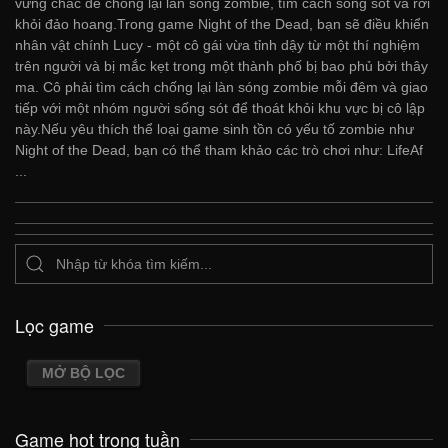
vững chắc để chống lại làn sóng zombie, tìm cách sống sót và rời
khỏi đảo hoang.Trong game Night of the Dead, bạn sẽ điều khiển
nhân vật chính Lucy - một cô gái vừa tỉnh dậy từ một thí nghiệm
trên người và bị mắc kẹt trong một thành phố bị bao phủ bởi thây
ma. Cô phải tìm cách chống lại làn sóng zombie mỗi đêm và giao
tiếp với một nhóm người sống sót để thoát khỏi khu vực bị cô lập
này.Nếu yêu thích thể loại game sinh tồn có yếu tố zombie như
Night of the Dead, bạn có thể tham khảo các trò chơi như: LifeAf
...
Lọc game
MỞ BỘ LỌC
Game hot trong tuần