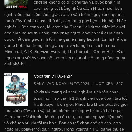
chơi sẽ không có gì trong tay và buộc phải tìm
cách sống sót bằng nhiều cách khác nhau, bên
cạnh việc phải luôn cảnh giác với vô vàn hiểm nguy xung quanh
mà ở đây là những con thú dữ, côn trùng gây bệnh, khí hậu khắc
nghiệt… Bên cạnh đó, lối chơi của Green Hell được thiết kế dưới
góc nhìn người thứ nhất, cho phép người chơi có thể cảm nhận
được hết cảm giác sinh tồn mà game mang lại.Sinh tồn là thể loại
game hot nhất trong thời gian qua với hàng loạt cái tên như
Minecraft, ARK: Survival Evolved, The Forest… Green Hell - Địa
ngục xanh với hy vọng sẽ tạo ra làn gió mới mẻ trong dòng game
quá phổ bi ...
Voidtrain v1.06-P2P
ĐĂNG VÀO NGÀY:
29/07/2026
| LƯỢT XEM: 327
Voidtrain mang đến trải nghiệm sinh tồn hoàn
toàn mới. Trở thành 1 thành viên của đoàn tàu tốc
hành xuyên biên giới. Phiêu lưu khám phá thế giới
mới chứa đầy sinh vật bí ẩn, những mối nguy hiểm và bất ngờ.
Chơi game Voidtrain để nâng cấp tàu, thu thập nguyên liệu mới
và chế tạo vũ khí tối ưu hơn. Bạn có thể chọn chế độ chơi đơn
hoặc Multiplayer tối đa 4 người.Trong Voidtrain PC, game thủ sẽ