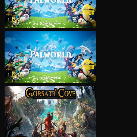
VIEW
VIEW
VIEW