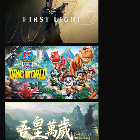
VIEW
VIEW
VIEW