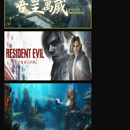
VIEW
VIEW
VIEW