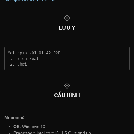
LƯU Ý
Meltopia v01.01.42-P2P
1. Trích xuất
 2. Chơi!
CẤU HÌNH
Minimum:
OS:
Windows 10
Processor:
intel core i5, 1.5 GHz and up