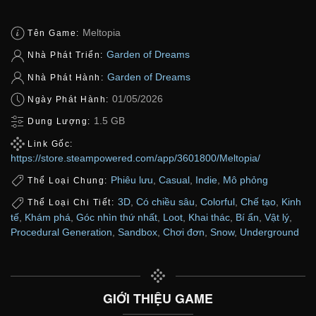
Meltopia
Tên Game:
Garden of Dreams
Nhà Phát Triển:
Garden of Dreams
Nhà Phát Hành:
01/05/2026
Ngày Phát Hành:
1.5 GB
Dung Lượng:
Link Gốc:
https://store.steampowered.com/app/3601800/Meltopia/
Phiêu lưu
,
Casual
,
Indie
,
Mô phỏng
Thể Loại Chung:
3D
,
Có chiều sâu
,
Colorful
,
Chế tạo
,
Kinh
Thể Loại Chi Tiết:
tế
,
Khám phá
,
Góc nhìn thứ nhất
,
Loot
,
Khai thác
,
Bí ẩn
,
Vật lý
,
Procedural Generation
,
Sandbox
,
Chơi đơn
,
Snow
,
Underground
GIỚI THIỆU GAME