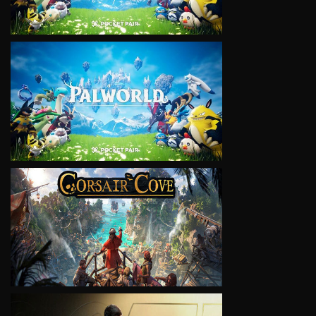
VIEW
VIEW