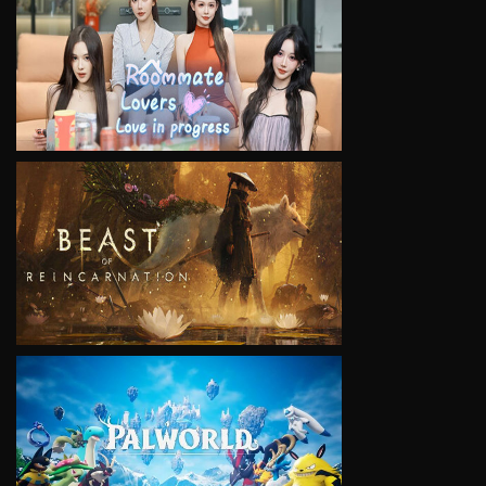
VIEW
VIEW
VIEW