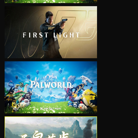
VIEW
VIEW