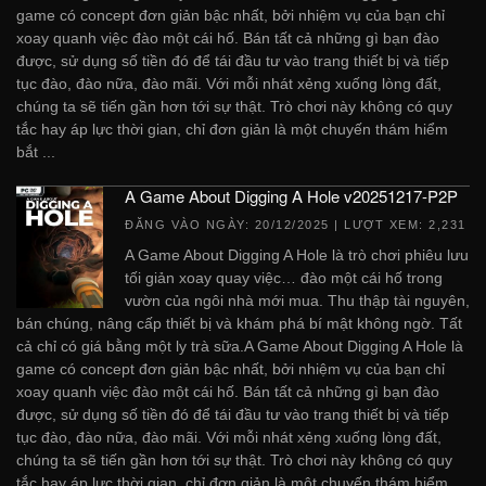
game có concept đơn giản bậc nhất, bởi nhiệm vụ của bạn chỉ
xoay quanh việc đào một cái hố. Bán tất cả những gì bạn đào
được, sử dụng số tiền đó để tái đầu tư vào trang thiết bị và tiếp
tục đào, đào nữa, đào mãi. Với mỗi nhát xẻng xuống lòng đất,
chúng ta sẽ tiến gần hơn tới sự thật. Trò chơi này không có quy
tắc hay áp lực thời gian, chỉ đơn giản là một chuyến thám hiểm
bắt ...
A Game About Digging A Hole v20251217-P2P
ĐĂNG VÀO NGÀY:
20/12/2025
| LƯỢT XEM: 2,231
A Game About Digging A Hole là trò chơi phiêu lưu
tối giản xoay quay việc… đào một cái hố trong
vườn của ngôi nhà mới mua. Thu thập tài nguyên,
bán chúng, nâng cấp thiết bị và khám phá bí mật không ngờ. Tất
cả chỉ có giá bằng một ly trà sữa.A Game About Digging A Hole là
game có concept đơn giản bậc nhất, bởi nhiệm vụ của bạn chỉ
xoay quanh việc đào một cái hố. Bán tất cả những gì bạn đào
được, sử dụng số tiền đó để tái đầu tư vào trang thiết bị và tiếp
tục đào, đào nữa, đào mãi. Với mỗi nhát xẻng xuống lòng đất,
chúng ta sẽ tiến gần hơn tới sự thật. Trò chơi này không có quy
tắc hay áp lực thời gian, chỉ đơn giản là một chuyến thám hiểm