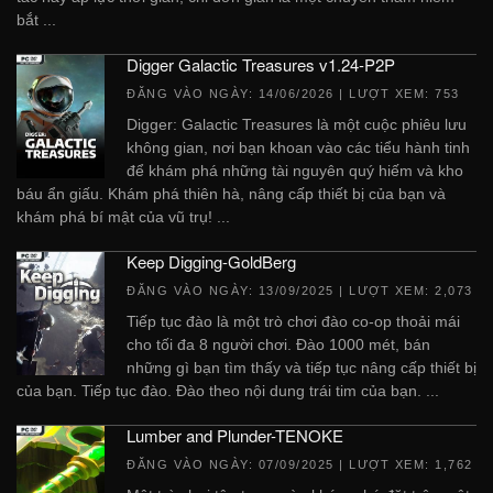
bắt ...
Digger Galactic Treasures v1.24-P2P
ĐĂNG VÀO NGÀY:
14/06/2026
| LƯỢT XEM: 753
Digger: Galactic Treasures là một cuộc phiêu lưu
không gian, nơi bạn khoan vào các tiểu hành tinh
để khám phá những tài nguyên quý hiếm và kho
báu ẩn giấu. Khám phá thiên hà, nâng cấp thiết bị của bạn và
khám phá bí mật của vũ trụ! ...
Keep Digging-GoldBerg
ĐĂNG VÀO NGÀY:
13/09/2025
| LƯỢT XEM: 2,073
Tiếp tục đào là một trò chơi đào co-op thoải mái
cho tối đa 8 người chơi. Đào 1000 mét, bán
những gì bạn tìm thấy và tiếp tục nâng cấp thiết bị
của bạn. Tiếp tục đào. Đào theo nội dung trái tim của bạn. ...
Lumber and Plunder-TENOKE
ĐĂNG VÀO NGÀY:
07/09/2025
| LƯỢT XEM: 1,762