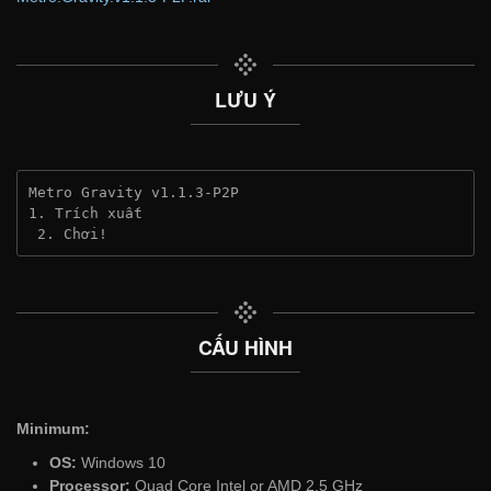
LƯU Ý
Metro Gravity v1.1.3-P2P
1. Trích xuất
 2. Chơi!
CẤU HÌNH
Minimum:
OS:
Windows 10
Processor:
Quad Core Intel or AMD 2.5 GHz