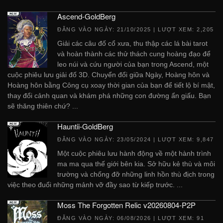
Ascend-GoldBerg
ĐĂNG VÀO NGÀY:
21/10/2025
| LƯỢT XEM: 2,205
Giải các câu đố cổ xưa, thu thập các lá bài tarot
và hoàn thành các thử thách cung hoàng đạo để
leo núi và cứu người của bạn trong Ascend, một
cuộc phiêu lưu giải đố 3D. Chuyển đổi giữa Ngày, Hoàng hôn và
Hoàng hôn bằng Công cụ xoay thời gian của bạn để tiết lộ bí mật,
thay đổi cảnh quan và khám phá những con đường ẩn giấu. Bạn
sẽ thăng thiên chứ? ...
Hauntii-GoldBerg
ĐĂNG VÀO NGÀY:
23/05/2024
| LƯỢT XEM: 9,847
Một cuộc phiêu lưu hành động về một hành trình
ma ma qua thế giới bên kia. Sở hữu kẻ thù và môi
trường và chống đỡ những linh hồn thù địch trong
việc theo đuổi những mảnh vỡ đầy sao từ kiếp trước. ...
Moss The Forgotten Relic v20260804-P2P
ĐĂNG VÀO NGÀY:
06/08/2026
| LƯỢT XEM: 91