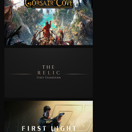
VIEW
VIEW
VIEW