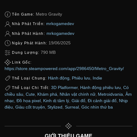
Metro Gravity
Tên Game:
mrkogamedev
Nhà Phát Triển:
mrkogamedev
Nhà Phát Hành:
19/06/2025
Ngày Phát Hành:
790 MB
Dung Lượng:
Link Gốc:
https://store.steampowered.com/app/2986450/Metro_Gravity/
Hành động
,
Phiêu lưu
,
Indie
Thể Loại Chung:
3D Platformer
,
Hành động phiêu lưu
,
Có
Thể Loại Chi Tiết:
chiều sâu
,
Cute
,
Khám phá
,
Nhân vật chính nữ
,
Metroidvania
,
Âm
nhạc
,
Đồ họa pixel
,
Kinh dị tâm lý
,
Giải đố
,
Đi cảnh giải đố
,
Nhịp
điệu
,
Giàu cốt truyện
,
Stylized
,
Surreal
,
Góc nhìn thứ ba
GIỚI THIỆU GAME