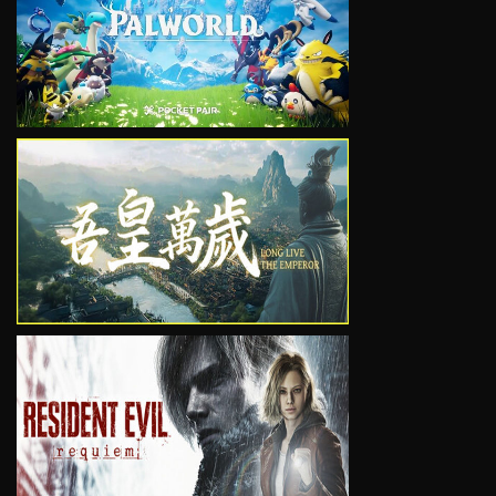
VIEW
VIEW
VIEW