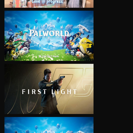
VIEW
VIEW