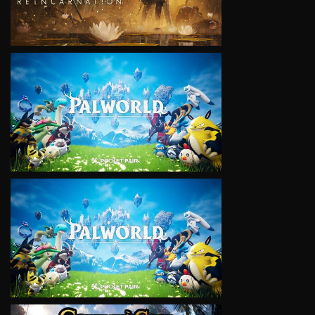
VIEW
VIEW