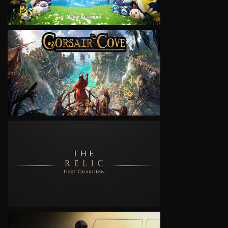
VIEW
VIEW