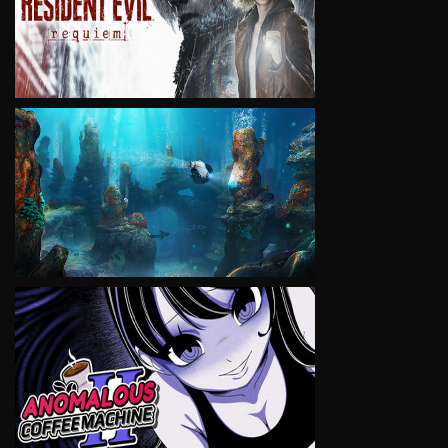
VIEW
VIEW
VIEW