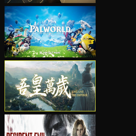
VIEW
VIEW