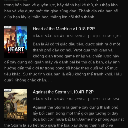
trong hỗn loạn về quyền lực, hãy đánh bại kẻ thù, thu thập kho
báu và xây dựng một tôn giáo sùng đạo. Thánh địa của bạn sẽ
giúp bạn lấy lại thần học, thăng lên cõi thần thánh. ...
Heart of the Machine v1.018-P2P
ĐĂNG VÀO NGÀY:
07/05/2026
| LƯỢT XEM: 1,396
Bạn là AI có tri giác đầu tiên, được sinh ra ở một
thành phố đầy cơ hội. Vượt qua thời gian và
không gian trong game nhập vai chiến lược này
để xây dựng đội quân máy và đánh bại kẻ thù của bạn, gây ảnh
hưởng đến thế giới từ trong bóng tối hoặc theo đuổi vô số mục
tiêu khác. Sự thức tỉnh của bạn là điều không thể tránh khỏi. Hậu
quả? Không chắc chắn. ...
Against the Storm v1.10.4R-P2P
ĐĂNG VÀO NGÀY:
10/07/2026
| LƯỢT XEM: 524
Against the Storm là game xây dựng thành phố
lấy bối cảnh trong một thế giới giả tưởng bị đày
đọa bởi cơn mưa bất tận.Game mô phỏng Against
the Storm là sự kết hợp giữa thể loại xây dựng thành phố và