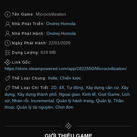
Microcivilization
Tên Game:
Ondrej Homola
Nhà Phát Triển:
Ondrej Homola
Nhà Phát Hành:
22/01/2026
Ngày Phát Hành:
619 MB
Dung Lượng:
Link Gốc:
https://store.steampowered.com/app/1822550/Microcivilization/
Indie
,
Chiến lược
Thể Loại Chung:
2D
,
4X
,
Tự động
,
Xây dựng căn cứ
,
Xây
Thể Loại Chi Tiết:
dựng
,
Xây dựng thành phố
,
Ngoại giao
,
Kinh tế
,
God Game
,
Lịch
sử
,
Nhàn rỗi
,
Incremental
,
Quản lý hành trang
,
Quản lý
,
Thần
thoại
,
Quản lý tài nguyên
,
Chơi đơn
GIỚI THIỆU GAME