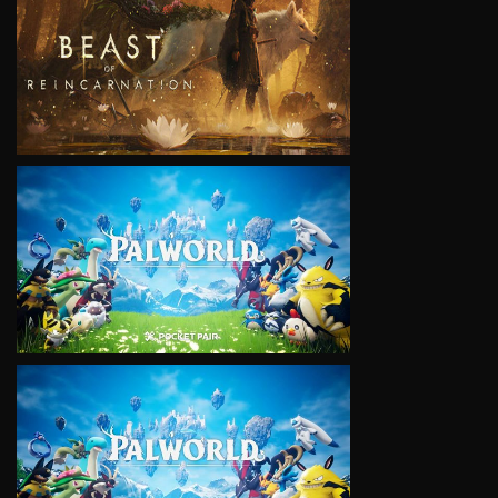
VIEW
VIEW
VIEW