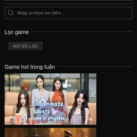
Lọc game
MỞ BỘ LỌC
Game hot trong tuần
VIEW