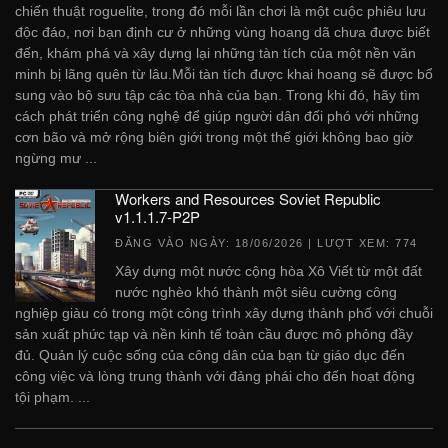
chiến thuật roguelite, trong đó mỗi lần chơi là một cuộc phiêu lưu
độc đáo, nơi bạn định cư ở những vùng hoang dã chưa được biết
đến, khám phá và xây dựng lại những tàn tích của một nền văn
minh bị lãng quên từ lâu.Mỗi tàn tích được khai hoang sẽ được bổ
sung vào bộ sưu tập các tòa nhà của bạn. Trong khi đó, hãy tìm
cách phát triển công nghệ để giúp người dân đối phó với những
cơn bão và mở rộng biên giới trong một thế giới không bao giờ
ngừng mư ...
Workers and Resources Soviet Republic
v1.1.1.7-P2P
ĐĂNG VÀO NGÀY:
18/06/2026
| LƯỢT XEM: 774
Xây dựng một nước cộng hòa Xô Viết từ một đất
nước nghèo khó thành một siêu cường công
nghiệp giàu có trong một công trình xây dựng thành phố với chuỗi
sản xuất phức tạp và nền kinh tế toàn cầu được mô phỏng đầy
đủ. Quản lý cuộc sống của công dân của bạn từ giáo dục đến
công việc và lòng trung thành với đảng phái cho đến hoạt động
tội phạm. ...