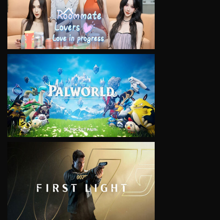
VIEW
VIEW
VIEW