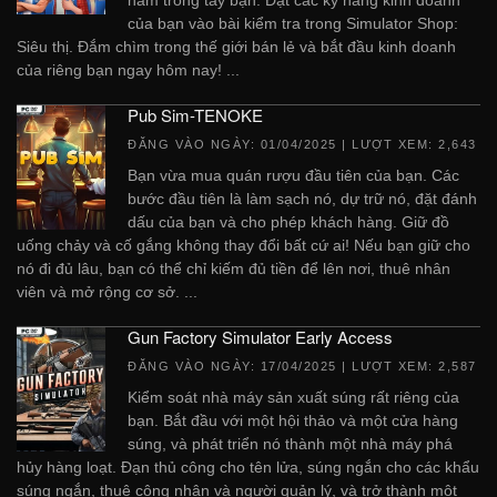
của bạn vào bài kiểm tra trong Simulator Shop:
Siêu thị. Đắm chìm trong thế giới bán lẻ và bắt đầu kinh doanh
của riêng bạn ngay hôm nay! ...
Pub Sim-TENOKE
ĐĂNG VÀO NGÀY:
01/04/2025
| LƯỢT XEM: 2,643
Bạn vừa mua quán rượu đầu tiên của bạn. Các
bước đầu tiên là làm sạch nó, dự trữ nó, đặt đánh
dấu của bạn và cho phép khách hàng. Giữ đồ
uống chảy và cố gắng không thay đổi bất cứ ai! Nếu bạn giữ cho
nó đi đủ lâu, bạn có thể chỉ kiếm đủ tiền để lên nơi, thuê nhân
viên và mở rộng cơ sở. ...
Gun Factory Simulator Early Access
ĐĂNG VÀO NGÀY:
17/04/2025
| LƯỢT XEM: 2,587
Kiểm soát nhà máy sản xuất súng rất riêng của
bạn. Bắt đầu với một hội thảo và một cửa hàng
súng, và phát triển nó thành một nhà máy phá
hủy hàng loạt. Đạn thủ công cho tên lửa, súng ngắn cho các khẩu
súng ngắn, thuê công nhân và người quản lý, và trở thành một