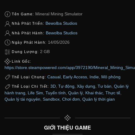
Mineral Mining Simulator
Tên Game:
Bewolba Studios
Nhà Phát Triển:
Bewolba Studios
Nhà Phát Hành:
14/05/2026
Ngày Phát Hành:
2 GB
Dung Lượng:
Link Gốc:
https://store.steampowered.com/app/3972190/Mineral_Mining_Simul
Casual
,
Early Access
,
Indie
,
Mô phỏng
Thể Loại Chung:
3D
,
Tự động
,
Xây dựng
,
Tư bản
,
Quản lý
Thể Loại Chi Tiết:
hành trang
,
Life Sim
,
Tuyến tính
,
Quản lý
,
Khai thác
,
Thực tế
,
Quản lý tài nguyên
,
Sandbox
,
Chơi đơn
,
Quản lý thời gian
GIỚI THIỆU GAME