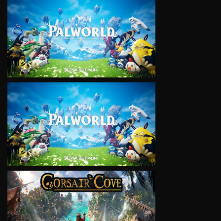
VIEW
VIEW
VIEW