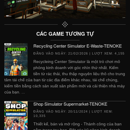
CÁC GAME TƯƠNG TỰ
Recycling Center Simulator E-Waste-TENOKE
ĐĂNG VÀO NGÀY:
21/02/2026
| LƯỢT XEM: 4,155
Recycleing Center Simulator là một trò chơi mô
phỏng kinh doanh với góc nhìn thứ nhất. Kiếm
tiền từ rác thải, thu thập nguyên liệu thô cho trung
tâm tái chế của bạn từ các địa điểm khác nhau, tái chế chúng,
kiếm tiền bằng cách sản xuất sản phẩm mới và cải thiện nhà máy
của bạn. ...
Shop Simulator Supermarket-TENOKE
ĐĂNG VÀO NGÀY:
20/11/2024
| LƯỢT XEM:
10,335
Thiết kế, bán và mở rộng - Thành công của bạn
nằm trong tay bạn. Đặt các kỹ năng kinh doanh