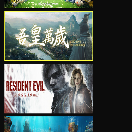
VIEW
VIEW