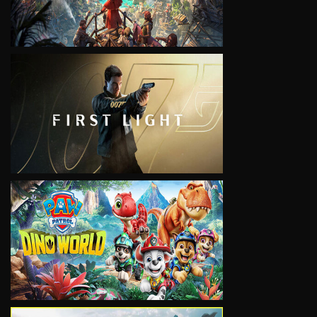
VIEW
VIEW