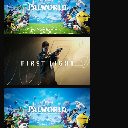
VIEW
VIEW
VIEW