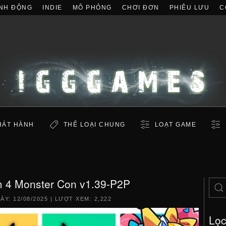
NH ĐỘNG
INDIE
MÔ PHỎNG
CHƠI ĐƠN
PHIÊU LƯU
C
HÁT HÀNH
THỂ LOẠI CHUNG
LOẠT GAME
 4 Monster Con v1.39-P2P
GÀY:
12/08/2025
| LƯỢT XEM: 2,222
Lọ