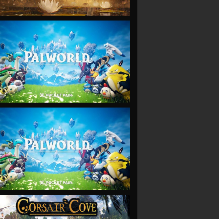
VIEW
VIEW