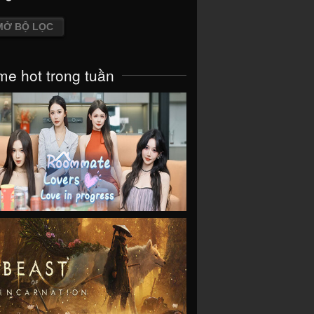
MỞ BỘ LỌC
e hot trong tuần
VIEW
VIEW