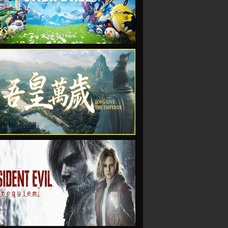
VIEW
VIEW