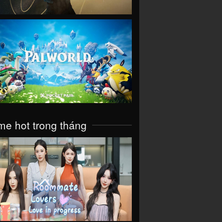
VIEW
e hot trong tháng
VIEW