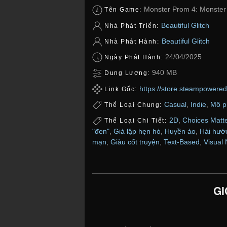
Monster Prom 4: Monster
Tên Game:
Beautiful Glitch
Nhà Phát Triển:
Beautiful Glitch
Nhà Phát Hành:
24/04/2025
Ngày Phát Hành:
940 MB
Dung Lượng:
https://store.steampower
Link Gốc:
Casual
,
Indie
,
Mô p
Thể Loại Chung:
2D
,
Choices Matte
Thể Loại Chi Tiết:
"đen"
,
Giả lập hẹn hò
,
Huyền ảo
,
Hài hướ
mạn
,
Giàu cốt truyện
,
Text-Based
,
Visual 
GI