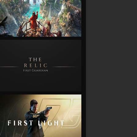
VIEW
VIEW
VIEW