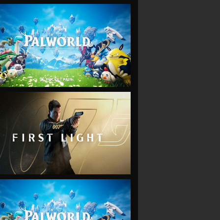
VIEW
VIEW
VIEW