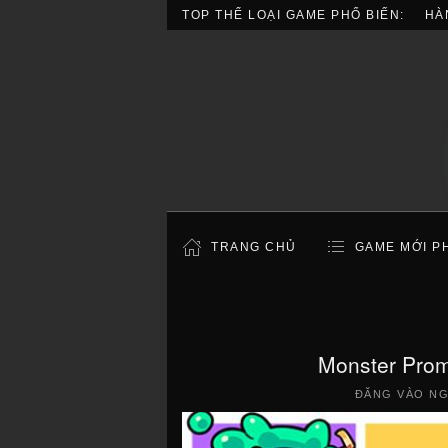
TOP THỂ LOẠI GAME PHỔ BIẾN:
HÀ
TRANG CHỦ
GAME MỚI P
Monster Prom
ĐĂNG VÀO N