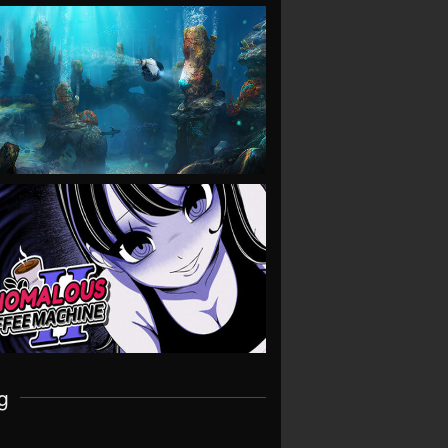
VIEW
VIEW
g