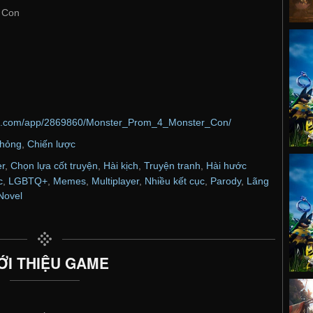
 Con
ed.com/app/2869860/Monster_Prom_4_Monster_Con/
hỏng
,
Chiến lược
r
,
Chọn lựa cốt truyện
,
Hài kịch
,
Truyện tranh
,
Hài hước
c
,
LGBTQ+
,
Memes
,
Multiplayer
,
Nhiều kết cục
,
Parody
,
Lãng
Novel
ỚI THIỆU GAME