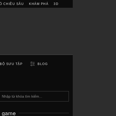
Ó CHIỀU SÂU
KHÁM PHÁ
3D
BỘ SƯU TẬP
BLOG
c game