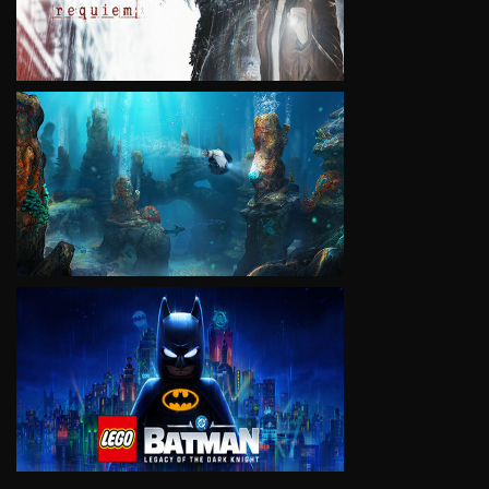
VIEW
VIEW