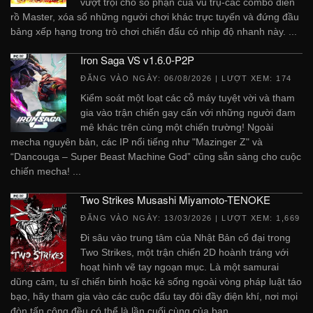
vượt trội cho số phận của vũ trụ-các combo điên
rồ Master, xóa sổ những người chơi khác trực tuyến và đứng đầu
bảng xếp hạng trong trò chơi chiến đấu có nhịp độ nhanh này. ...
Iron Saga VS v1.6.0-P2P
ĐĂNG VÀO NGÀY:
06/08/2026
| LƯỢT XEM: 174
Kiểm soát một loạt các cỗ máy tuyệt vời và tham
gia vào trận chiến gay cấn với những người đam
mê khác trên cùng một chiến trường! Ngoài
mecha nguyên bản, các IP nổi tiếng như "Mazinger Z" và
“Dancouga – Super Beast Machine God” cũng sẵn sàng cho cuộc
chiến mecha! ...
Two Strikes Musashi Miyamoto-TENOKE
ĐĂNG VÀO NGÀY:
13/03/2026
| LƯỢT XEM: 1,669
Đi sâu vào trung tâm của Nhật Bản cổ đại trong
Two Strikes, một trận chiến 2D hoành tráng với
hoạt hình vẽ tay ngoạn mục. Là một samurai
dũng cảm, tu sĩ chiến binh hoặc kẻ sống ngoài vòng pháp luật táo
bạo, hãy tham gia vào các cuộc đấu tay đôi đầy điện khí, nơi mọi
đòn tấn công đều có thể là lần cuối cùng của bạn. ...