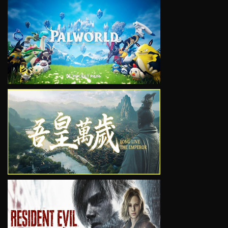
VIEW
VIEW
VIEW