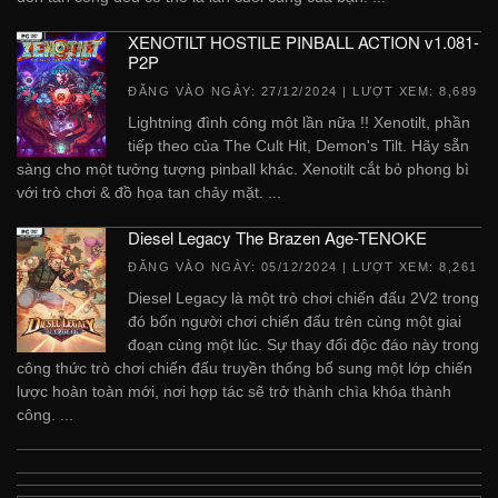
XENOTILT HOSTILE PINBALL ACTION v1.081-
P2P
ĐĂNG VÀO NGÀY:
27/12/2024
| LƯỢT XEM: 8,689
Lightning đình công một lần nữa !! Xenotilt, phần
tiếp theo của The Cult Hit, Demon's Tilt. Hãy sẵn
sàng cho một tưởng tượng pinball khác. Xenotilt cắt bỏ phong bì
với trò chơi & đồ họa tan chảy mặt. ...
Diesel Legacy The Brazen Age-TENOKE
ĐĂNG VÀO NGÀY:
05/12/2024
| LƯỢT XEM: 8,261
Diesel Legacy là một trò chơi chiến đấu 2V2 trong
đó bốn người chơi chiến đấu trên cùng một giai
đoạn cùng một lúc. Sự thay đổi độc đáo này trong
công thức trò chơi chiến đấu truyền thống bổ sung một lớp chiến
lược hoàn toàn mới, nơi hợp tác sẽ trở thành chìa khóa thành
công. ...