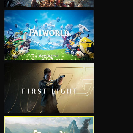
VIEW
VIEW