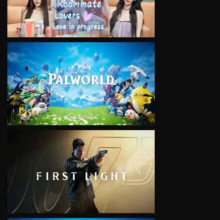
VIEW
VIEW