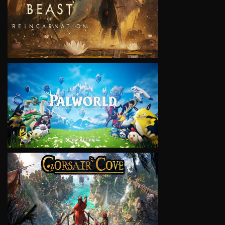
VIEW
VIEW
VIEW