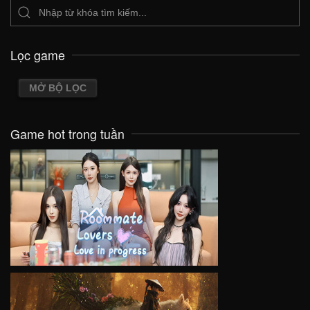
Lọc game
MỞ BỘ LỌC
Game hot trong tuần
VIEW