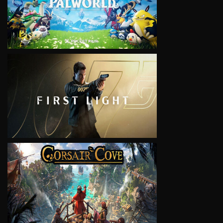
VIEW
VIEW
VIEW