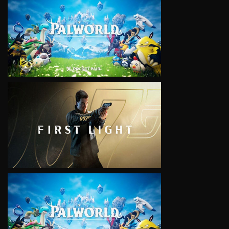
VIEW
VIEW
VIEW