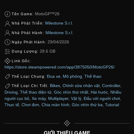
MotoGP™26
Tên Game:
Milestone S.r.l.
Nhà Phát Triển:
Milestone S.r.l.
Nhà Phát Hành:
29/04/2026
Ngày Phát Hành:
28.6 GB
Dung Lượng:
Link Gốc:
https://store.steampowered.com/app/3875050/MotoGP26/
Đua xe
,
Mô phỏng
,
Thể thao
Thể Loại Chung:
Bikes
,
Chỉnh sửa nhân vật
,
Controller
,
Thể Loại Chi Tiết:
Driving
,
Thể thao điện tử
,
Góc nhìn thứ nhất
,
Hài hước
,
Nhiều
người cục bộ
,
Xe máy
,
Multiplayer
,
Vật lý
,
Đấu với người chơi
,
Thực tế
,
Chơi đơn
,
Chia màn hình
,
Góc nhìn thứ ba
,
Tutorial
GIỚI THIỆU GAME