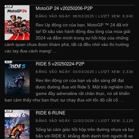
MotoGP 24 v20250206-P2P
ĐĂNG VÀO NGÀY:
08/02/2025
| LƯỢT XEM: 8,940
Rev Up động cơ của bạn, MotoGP ™ 24 đã trở
lại! Đi sâu vào hành động đau lòng của mùa giải
2024 và đắm mình trong sự hồi hộp của những
cảnh quan chưa được khám phá, tất cả đều nhờ vào thị trường
các tay đua cách mạng! ...
RIDE 5 v20250224-P2P
ĐĂNG VÀO NGÀY:
03/03/2025
| LƯỢT XEM: 2,336
Rev lên động cơ của bạn và sẵn sàng để đạt
được đường đua với Ride 5. Một trải nghiệm chơi
game đầy adrenaline rất chân thực, nó sẽ khiến
bạn cảm thấy như bạn thực sự chạy đua với tốc độ cắt cổ. ...
RIDE 6-RUNE
ĐĂNG VÀO NGÀY:
12/02/2026
| LƯỢT XEM: 2,120
Sống lại cảm giác hồi hộp trên đường nhựa và bụi
bẩn với RIDE 6: khẳng định danh tính người đi xe