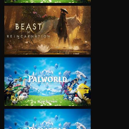
VIEW
VIEW