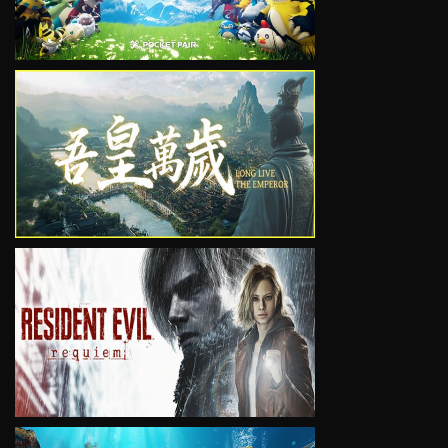
VIEW
VIEW