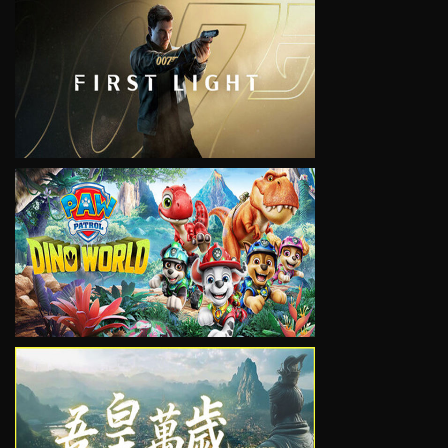
VIEW
VIEW
VIEW