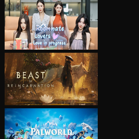
VIEW
VIEW
VIEW