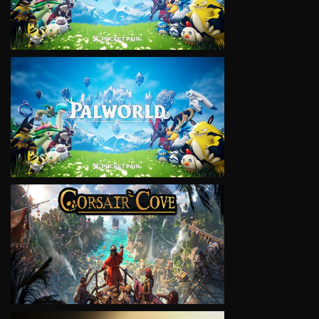
VIEW
VIEW