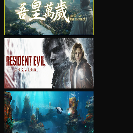
VIEW
VIEW
VIEW