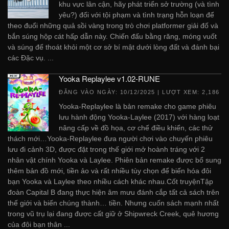
khu vực lân cận, hãy phát triển sở trường (và tình
yêu?) đối với tội phạm và tình trạng hỗn loạn để
theo đuổi những quả sồi vàng trong trò chơi platformer giải đố và
bắn súng hộp cát hấp dẫn này. Chiến đấu bằng răng, móng vuốt
và súng để thoát khỏi một cơ sở bí mật dưới lòng đất và đánh bại
các Đặc vụ. ...
Yooka Replaylee v1.02-RUNE
ĐĂNG VÀO NGÀY:
10/12/2025
| LƯỢT XEM: 2,186
Yooka-Replaylee là bản remake cho game phiêu
lưu hành động Yooka-Laylee (2017) với hàng loạt
nâng cấp về đồ họa, cơ chế điều khiển, các thử
thách mới…Yooka-Replaylee đưa người chơi vào chuyến phiêu
lưu đi cảnh 3D, được đặt trong thế giới mở hoành tráng với 2
nhân vật chính Yooka và Laylee. Phiên bản remake được bổ sung
thêm bản đồ mới, tiền ảo và rất nhiều tùy chọn để biến hóa đôi
bạn Yooka và Laylee theo nhiều cách khác nhau.Cốt truyệnTập
đoàn Capital B đang thực hiện âm mưu đánh cắp tất cả sách trên
thế giới và biến chúng thành… tiền. Nhưng cuốn sách mạnh nhất
trong vũ trụ lại đang được cất giữ ở Shipwreck Creek, quê hương
của đôi bạn thân ...