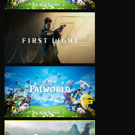
VIEW
VIEW