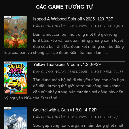
CÁC GAME TƯƠNG TỰ
Isopod A Webbed Spin-off v20251120-P2P
ĐĂNG VÀO NGÀY:
09/12/2025
| LƯỢT XEM: 1,601
Bạn là một con bọ nhỏ trong một thế giới rộng
lớn! Lăn, kéo và lao qua những phong cảnh tuyệt
đẹp của bụi rậm Úc, đoàn kết những con bọ đồng
loại của bạn và chống lại Tập đoàn Kiến lửa tham lam! ...
Yellow Taxi Goes Vroom v1.2.0-P2P
ĐĂNG VÀO NGÀY:
06/01/2025
| LƯỢT XEM: 9,186
Tận dụng toàn bộ bộ di chuyển nâng cao của bạn
để điều hướng thế giới retro thủ công mà không
cần nút nhảy trong bức thư tình sôi động này đến
kỷ nguyên N64 của Sưu tầm! ...
Squirrel with a Gun v1.8.0.14-P2P
ĐĂNG VÀO NGÀY:
10/12/2025
| LƯỢT XEM: 2,156
Sóc, gặp súng. Là loài gặm nhấm đáng ghét nhất