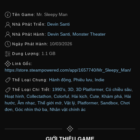
Mr. Sleepy Man
Tên Game:
Devin Santi
Nhà Phát Triển:
Devin Santi
,
Monster Theater
Nhà Phát Hành:
10/03/2026
Ngày Phát Hành:
1.1 GB
Dung Lượng:
Link Gốc:
https://store.steampowered.com/app/1657740/Mr_Sleepy_Man/
Hành động
,
Phiêu lưu
,
Indie
Thể Loại Chung:
1990's
,
3D
,
3D Platformer
,
Có chiều sâu
,
Thể Loại Chi Tiết:
Hoạt hình
,
Collectathon
,
Colorful
,
Hài kịch
,
Cute
,
Khám phá
,
Hài
hước
,
Âm nhạc
,
Thế giới mở
,
Vật lý
,
Platformer
,
Sandbox
,
Chơi
đơn
,
Góc nhìn thứ ba
,
Nhân vật chính ác
GIỚI THIỆU GAME