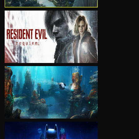
VIEW
VIEW