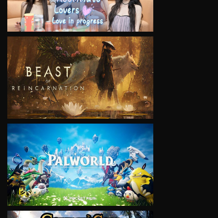
VIEW
VIEW