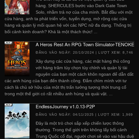
hàng. SHERCULES bước vào Dark Gate Town
Solo, nhằm trả nợ của cha mình. Bắt đầu với một
cửa hàng, anh ta phát triển vốn, tuyển dụng, mở rộng các cửa
hàng và quản lý mối quan hệ với các NPC nữ đa dạng. Thống trị
bối cảnh kinh doanh? Khá là một thách thức! ...
A Heros Rest An RPG Town Simulator-TENOKE
ĐĂNG VÀO NGÀY:
20/10/2024
| LƯỢT XEM: 8,746
Xây dựng các cửa hàng, các mặt hàng thủ công
với hàng trăm tùy chọn tùy chỉnh và quản lý tài
nguyên của bạn một cách khôn ngoan để dẫn dắt
các anh hùng của bạn đến thành công. Đắm chìm mình với tư
cách là chủ sở hữu của một thị trấn tưởng tượng thời trung cổ
trong một thế giới có rất nhiều anh hùng và quái vật. ...
EndlessJourney v1.0.13-P2P
ĐĂNG VÀO NGÀY:
04/11/2025
| LƯỢT XEM: 1,969
Đây là một trò chơi sắp xếp chiến lược thông
thường. Trong thế giới trên không lấy bối cảnh
Trung Quốc cổ đại, người chơi sẽ vào vai hậu duệ