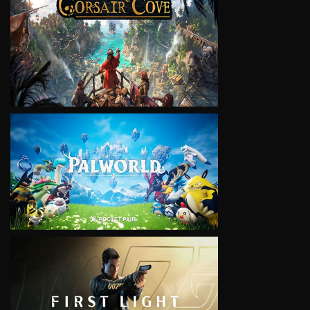
VIEW
VIEW
VIEW