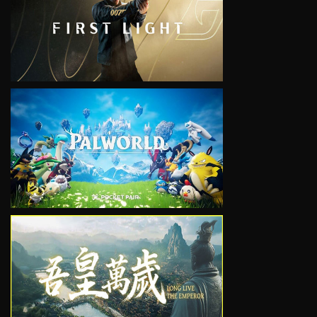
VIEW
VIEW
VIEW