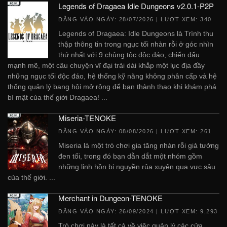
Legends of Dragaea Idle Dungeons v2.0.1-P2P
ĐĂNG VÀO NGÀY:
28/07/2026
| LƯỢT XEM: 340
Legends of Dragaea: Idle Dungeons là Trình thu
thập thông tin trong ngục tối nhàn rỗi ở góc nhìn
thứ nhất với 9 chủng tộc độc đáo, chiến đấu
mạnh mẽ, một câu chuyện vĩ đại trải dài khắp một lục địa đầy
những ngục tối độc đáo, hệ thống kỹ năng không phân cấp và hệ
thống quản lý bang hội mở rộng để bạn thành thạo khi khám phá
bí mật của thế giới Dragaea! ...
Miseria-TENOKE
ĐĂNG VÀO NGÀY:
08/08/2026
| LƯỢT XEM: 261
Miseria là một trò chơi gia tăng nhàn rỗi giả tưởng
đen tối, trong đó bạn dẫn dắt một nhóm gồm
những linh hồn bị nguyền rủa xuyên qua vực sâu
của thế giới. ...
Merchant in Dungeon-TENOKE
ĐĂNG VÀO NGÀY:
26/09/2024
| LƯỢT XEM: 9,293
Trò chơi này là tất cả về việc quản lý các cửa