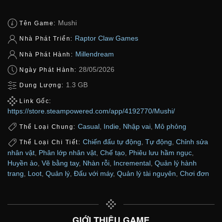
Mushi
Tên Game:
Raptor Claw Games
Nhà Phát Triển:
Millendream
Nhà Phát Hành:
28/05/2026
Ngày Phát Hành:
1.3 GB
Dung Lượng:
Link Gốc:
https://store.steampowered.com/app/4192770/Mushi/
Casual
,
Indie
,
Nhập vai
,
Mô phỏng
Thể Loại Chung:
Chiến đấu tự động
,
Tự động
,
Chỉnh sửa
Thể Loại Chi Tiết:
nhân vật
,
Phân lớp nhân vật
,
Chế tạo
,
Phiêu lưu hầm ngục
,
Huyền ảo
,
Vẽ bằng tay
,
Nhàn rỗi
,
Incremental
,
Quản lý hành
trang
,
Loot
,
Quản lý
,
Đấu với máy
,
Quản lý tài nguyên
,
Chơi đơn
GIỚI THIỆU GAME