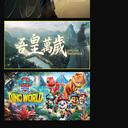
VIEW
VIEW