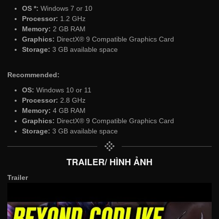
OS *:
Windows 7 or 10
Processor:
1.2 GHz
Memory:
2 GB RAM
Graphics:
DirectX® 9 Compatible Graphics Card
Storage:
3 GB available space
Recommended:
OS:
Windows 10 or 11
Processor:
2.8 GHz
Memory:
4 GB RAM
Graphics:
DirectX® 9 Compatible Graphics Card
Storage:
3 GB available space
TRAILER/ HÌNH ẢNH
Trailer