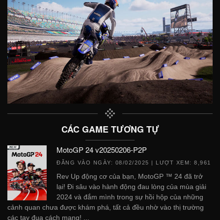
CÁC GAME TƯƠNG TỰ
MotoGP 24 v20250206-P2P
ĐĂNG VÀO NGÀY:
08/02/2025
| LƯỢT XEM: 8,961
Rev Up động cơ của bạn, MotoGP ™ 24 đã trở
lại! Đi sâu vào hành động đau lòng của mùa giải
2024 và đắm mình trong sự hồi hộp của những
cảnh quan chưa được khám phá, tất cả đều nhờ vào thị trường
các tay đua cách mạng! ...