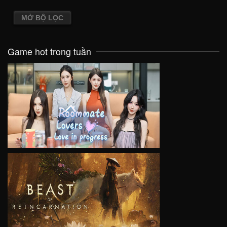
MỞ BỘ LỌC
Game hot trong tuần
VIEW
VIEW