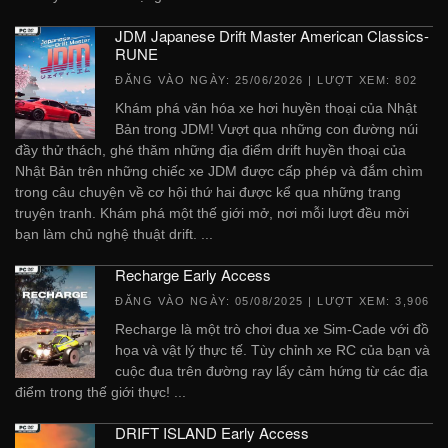
JDM Japanese Drift Master American Classics-
RUNE
ĐĂNG VÀO NGÀY:
25/06/2026
| LƯỢT XEM: 802
Khám phá văn hóa xe hơi huyền thoại của Nhật
Bản trong JDM! Vượt qua những con đường núi
đầy thử thách, ghé thăm những địa điểm drift huyền thoại của
Nhật Bản trên những chiếc xe JDM được cấp phép và đắm chìm
trong câu chuyện về cơ hội thứ hai được kể qua những trang
truyện tranh. Khám phá một thế giới mở, nơi mỗi lượt đều mời
bạn làm chủ nghệ thuật drift. ...
Recharge Early Access
ĐĂNG VÀO NGÀY:
05/08/2025
| LƯỢT XEM: 3,906
Recharge là một trò chơi đua xe Sim-Cade với đồ
họa và vật lý thực tế. Tùy chỉnh xe RC của bạn và
cuộc đua trên đường ray lấy cảm hứng từ các địa
điểm trong thế giới thực! ...
DRIFT ISLAND Early Access