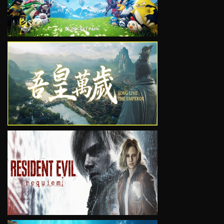
VIEW
VIEW