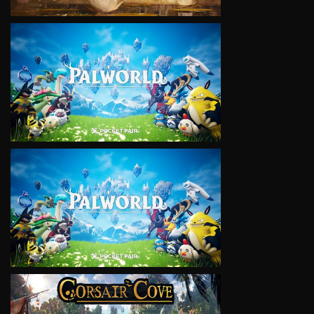
VIEW
VIEW