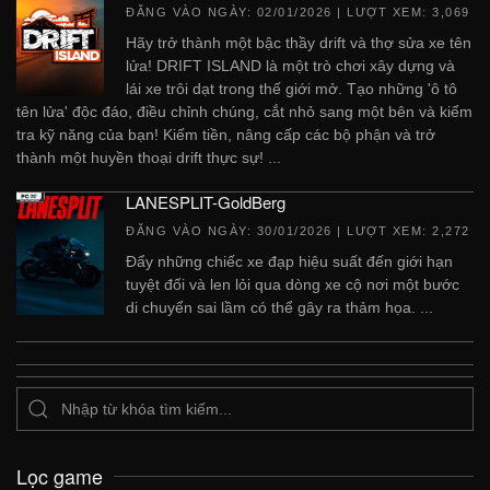
ĐĂNG VÀO NGÀY:
02/01/2026
| LƯỢT XEM: 3,069
Hãy trở thành một bậc thầy drift và thợ sửa xe tên
lửa! DRIFT ISLAND là một trò chơi xây dựng và
lái xe trôi dạt trong thế giới mở. Tạo những 'ô tô
tên lửa' độc đáo, điều chỉnh chúng, cắt nhỏ sang một bên và kiểm
tra kỹ năng của bạn! Kiếm tiền, nâng cấp các bộ phận và trở
thành một huyền thoại drift thực sự! ...
LANESPLIT-GoldBerg
ĐĂNG VÀO NGÀY:
30/01/2026
| LƯỢT XEM: 2,272
Đẩy những chiếc xe đạp hiệu suất đến giới hạn
tuyệt đối và len lỏi qua dòng xe cộ nơi một bước
di chuyển sai lầm có thể gây ra thảm họa. ...
Lọc game