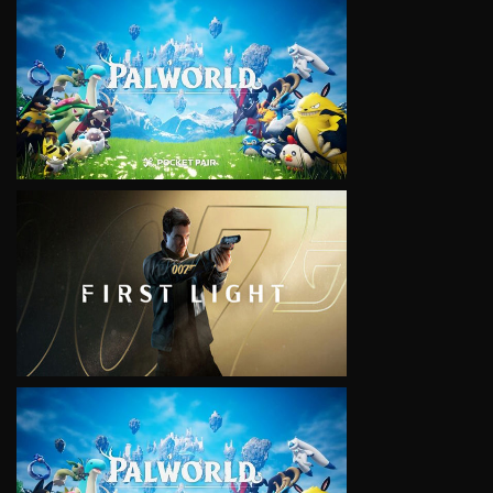
VIEW
VIEW
VIEW