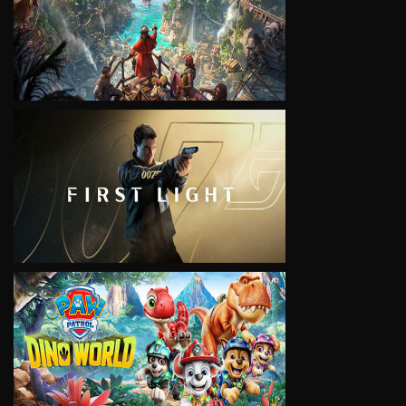
VIEW
VIEW
VIEW