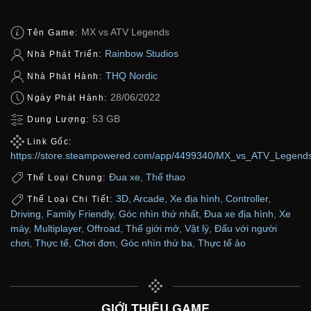
MX vs ATV Legends
Tên Game:
Rainbow Studios
Nhà Phát Triển:
THQ Nordic
Nhà Phát Hành:
28/06/2022
Ngày Phát Hành:
53 GB
Dung Lượng:
Link Gốc:
https://store.steampowered.com/app/4499340/MX_vs_ATV_Legend
Đua xe
,
Thể thao
Thể Loại Chung:
3D
,
Arcade
,
Xe địa hình
,
Controller
,
Thể Loại Chi Tiết:
Driving
,
Family Friendly
,
Góc nhìn thứ nhất
,
Đua xe địa hình
,
Xe
máy
,
Multiplayer
,
Offroad
,
Thế giới mở
,
Vật lý
,
Đấu với người
chơi
,
Thực tế
,
Chơi đơn
,
Góc nhìn thứ ba
,
Thực tế ảo
GIỚI THIỆU GAME