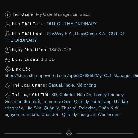
My Café Manager Simulator
Tên Game:
OUT OF THE ORDINARY
Nhà Phát Triển:
PlayWay S.A.
,
RockGame S.A.
,
OUT OF
Nhà Phát Hành:
THE ORDINARY
13/02/2026
Ngày Phát Hành:
1.9 GB
Dung Lượng:
Link Gốc:
https://store.steampowered.com/app/3078950/My_Caf_Manager_Sim
Casual
,
Indie
,
Mô phỏng
Thể Loại Chung:
3D
,
Colorful
,
Nấu ăn
,
Family Friendly
,
Thể Loại Chi Tiết:
Góc nhìn thứ nhất
,
Immersive Sim
,
Quản lý hành trang
,
Giả lập
công việc
,
Life Sim
,
Quản lý
,
Thực tế
,
Relaxing
,
Quản lý tài
nguyên
,
Sandbox
,
Chơi đơn
,
Quản lý thời gian
,
Wholesome