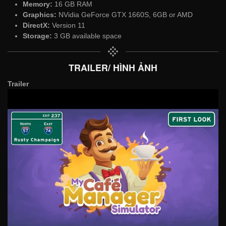
Memory:
16 GB RAM
Graphics:
NVidia GeForce GTX 1660S, 6GB or AMD
DirectX:
Version 11
Storage:
3 GB available space
TRAILER/ HÌNH ẢNH
Trailer