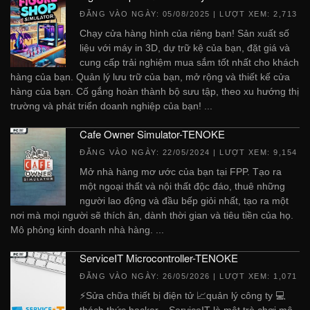
ĐĂNG VÀO NGÀY:
05/08/2025
| LƯỢT XEM: 2,713
Chạy cửa hàng hình của riêng bạn! Sản xuất số
liệu với máy in 3D, dự trữ kệ của bạn, đặt giá và
cung cấp trải nghiệm mua sắm tốt nhất cho khách
hàng của bạn. Quản lý lưu trữ của bạn, mở rộng và thiết kế cửa
hàng của bạn. Cố gắng hoàn thành bộ sưu tập, theo xu hướng thị
trường và phát triển doanh nghiệp của bạn! ...
Cafe Owner Simulator-TENOKE
ĐĂNG VÀO NGÀY:
22/05/2024
| LƯỢT XEM: 9,154
Mở nhà hàng mơ ước của bạn tại FPP. Tạo ra
một ngoại thất và nội thất độc đáo, thuê những
người lao động và đầu bếp giỏi nhất, tạo ra một
nơi mà mọi người sẽ thích ăn, dành thời gian và tiêu tiền của họ.
Mô phỏng kinh doanh nhà hàng. ...
ServiceIT Microcontroller-TENOKE
ĐĂNG VÀO NGÀY:
26/05/2026
| LƯỢT XEM: 1,071
⚡️Sửa chữa thiết bị điện tử 📈quản lý công ty 💻
thách thức hacker... ServiceIT là một trò chơi mô