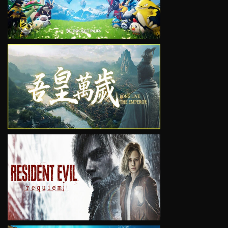
VIEW
VIEW