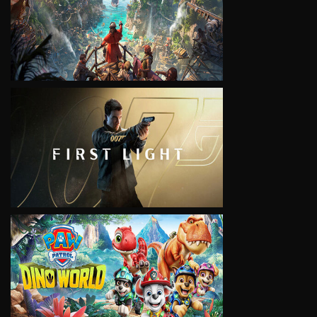
VIEW
VIEW
VIEW