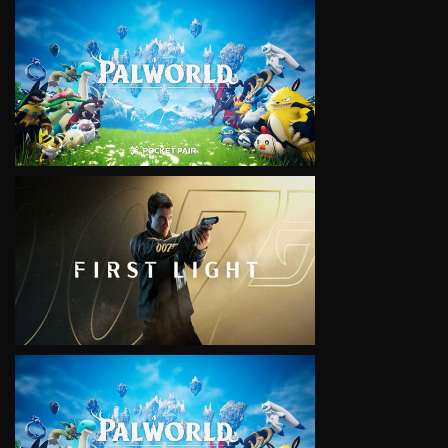
VIEW
VIEW
VIEW