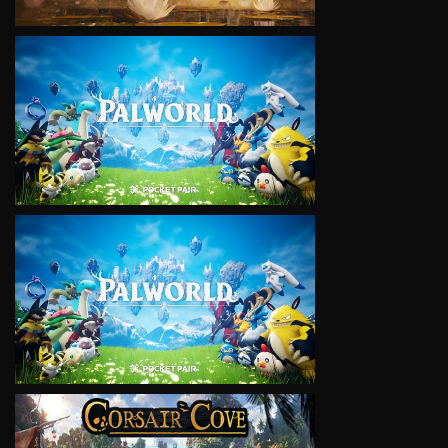
VIEW
VIEW