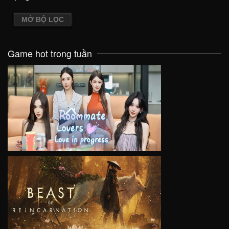
MỞ BỘ LỌC
Game hot trong tuần
VIEW
VIEW