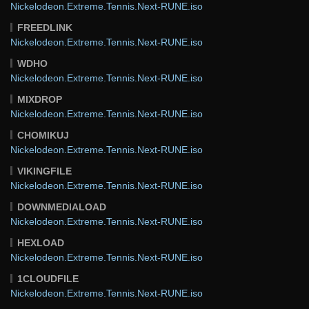
Nickelodeon.Extreme.Tennis.Next-RUNE.iso
FREEDLINK
Nickelodeon.Extreme.Tennis.Next-RUNE.iso
WDHO
Nickelodeon.Extreme.Tennis.Next-RUNE.iso
MIXDROP
Nickelodeon.Extreme.Tennis.Next-RUNE.iso
CHOMIKUJ
Nickelodeon.Extreme.Tennis.Next-RUNE.iso
VIKINGFILE
Nickelodeon.Extreme.Tennis.Next-RUNE.iso
DOWNMEDIALOAD
Nickelodeon.Extreme.Tennis.Next-RUNE.iso
HEXLOAD
Nickelodeon.Extreme.Tennis.Next-RUNE.iso
1CLOUDFILE
Nickelodeon.Extreme.Tennis.Next-RUNE.iso