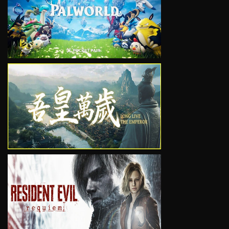
VIEW
VIEW
VIEW