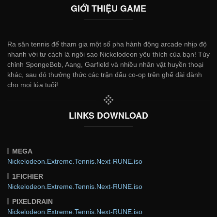
GIỚI THIỆU GAME
Ra sân tennis để tham gia một số pha hành động arcade nhịp độ
nhanh với tư cách là ngôi sao Nickelodeon yêu thích của bạn! Tùy
chỉnh SpongeBob, Aang, Garfield và nhiều nhân vật huyền thoại
khác, sau đó thưởng thức các trận đấu co-op trên ghế dài dành
cho mọi lứa tuổi!
LINKS DOWNLOAD
MEGA
Nickelodeon.Extreme.Tennis.Next-RUNE.iso
1FICHIER
Nickelodeon.Extreme.Tennis.Next-RUNE.iso
PIXELDRAIN
Nickelodeon.Extreme.Tennis.Next-RUNE.iso