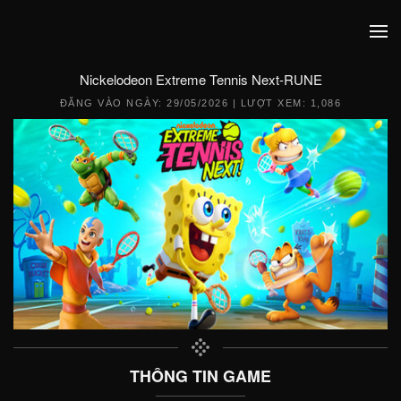
Nickelodeon Extreme Tennis Next-RUNE
ĐĂNG VÀO NGÀY:
29/05/2026
| LƯỢT XEM: 1,086
THÔNG TIN GAME