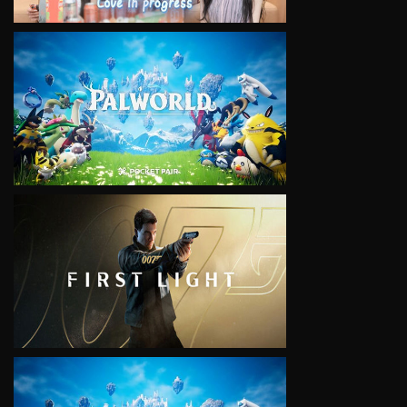
VIEW
VIEW