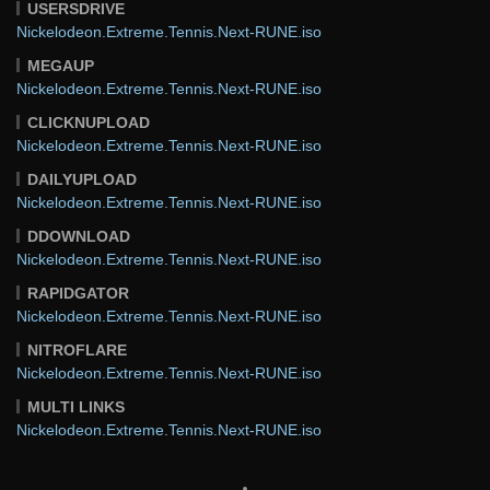
USERSDRIVE
Nickelodeon.Extreme.Tennis.Next-RUNE.iso
MEGAUP
Nickelodeon.Extreme.Tennis.Next-RUNE.iso
CLICKNUPLOAD
Nickelodeon.Extreme.Tennis.Next-RUNE.iso
DAILYUPLOAD
Nickelodeon.Extreme.Tennis.Next-RUNE.iso
DDOWNLOAD
Nickelodeon.Extreme.Tennis.Next-RUNE.iso
RAPIDGATOR
Nickelodeon.Extreme.Tennis.Next-RUNE.iso
NITROFLARE
Nickelodeon.Extreme.Tennis.Next-RUNE.iso
MULTI LINKS
Nickelodeon.Extreme.Tennis.Next-RUNE.iso