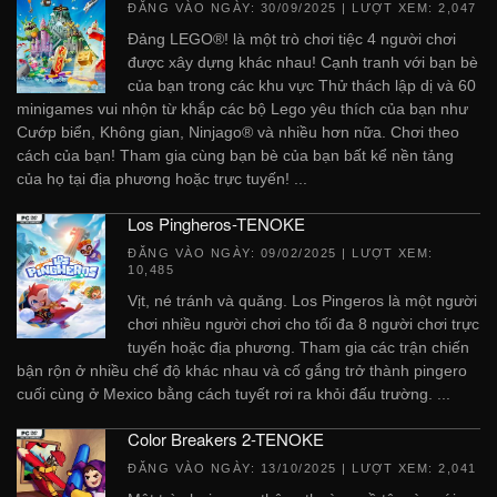
ĐĂNG VÀO NGÀY:
30/09/2025
| LƯỢT XEM: 2,047
Đảng LEGO®! là một trò chơi tiệc 4 người chơi
được xây dựng khác nhau! Cạnh tranh với bạn bè
của bạn trong các khu vực Thử thách lập dị và 60
minigames vui nhộn từ khắp các bộ Lego yêu thích của bạn như
Cướp biển, Không gian, Ninjago® và nhiều hơn nữa. Chơi theo
cách của bạn! Tham gia cùng bạn bè của bạn bất kể nền tảng
của họ tại địa phương hoặc trực tuyến! ...
Los Pingheros-TENOKE
ĐĂNG VÀO NGÀY:
09/02/2025
| LƯỢT XEM:
10,485
Vịt, né tránh và quăng. Los Pingeros là một người
chơi nhiều người chơi cho tối đa 8 người chơi trực
tuyến hoặc địa phương. Tham gia các trận chiến
bận rộn ở nhiều chế độ khác nhau và cố gắng trở thành pingero
cuối cùng ở Mexico bằng cách tuyết rơi ra khỏi đấu trường. ...
Color Breakers 2-TENOKE
ĐĂNG VÀO NGÀY:
13/10/2025
| LƯỢT XEM: 2,041