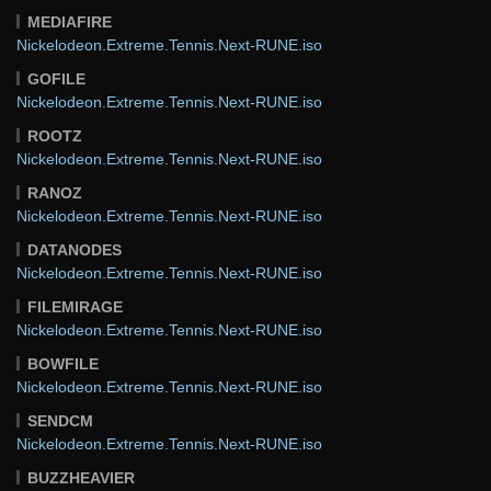
MEDIAFIRE
Nickelodeon.Extreme.Tennis.Next-RUNE.iso
GOFILE
Nickelodeon.Extreme.Tennis.Next-RUNE.iso
ROOTZ
Nickelodeon.Extreme.Tennis.Next-RUNE.iso
RANOZ
Nickelodeon.Extreme.Tennis.Next-RUNE.iso
DATANODES
Nickelodeon.Extreme.Tennis.Next-RUNE.iso
FILEMIRAGE
Nickelodeon.Extreme.Tennis.Next-RUNE.iso
BOWFILE
Nickelodeon.Extreme.Tennis.Next-RUNE.iso
SENDCM
Nickelodeon.Extreme.Tennis.Next-RUNE.iso
BUZZHEAVIER