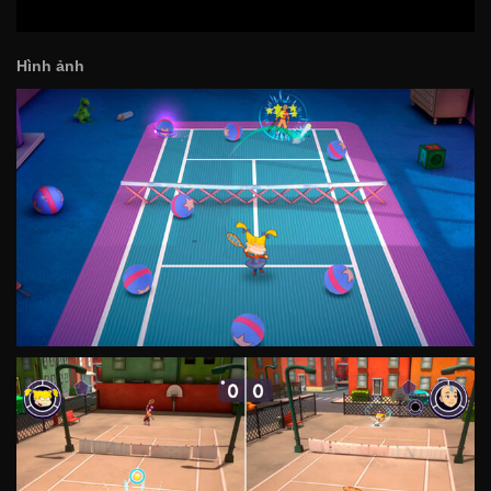
Hình ảnh