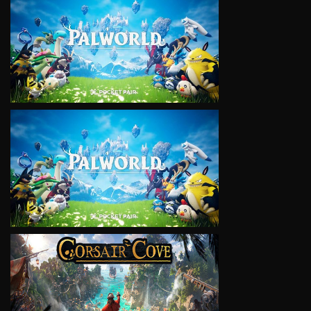
VIEW
VIEW
VIEW