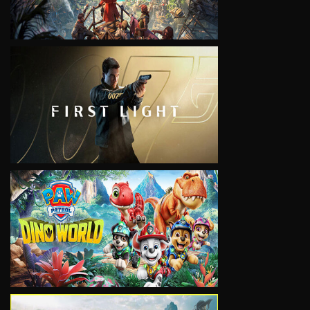
VIEW
VIEW