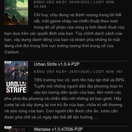
ĐĂNG VÀO NGÀY:
28/09/2024
| LƯỢT XEM:
10,588
Chỉ huy, chịu đựng và thịnh vượng trong lời thề
sắt, một game nhập vai chiến thuật theo lượt
trong đó số phận của công ty lính đánh thuê của
bạn dựa trên các quyết định của bạn. Tùy chỉnh danh sách của
bạn, xây dựng danh tiếng của bạn và khám phá những bí mật
đang chờ đợi trong lĩnh vực tưởng tượng thời trung cổ của
Caelum. ...
Urban Strife v1.0.4-P2P
ĐĂNG VÀO NGÀY:
24/07/2026
| LƯỢT XEM: 457
TBS trường học cũ, sinh tồn hậu tận thế và RPG.
Tuyển mộ những người dân địa phương loạn trí
vào lực lượng dân quân của bạn, liên minh các
phe phái địa phương và chiến đấu với những kẻ bạn ghét. Hãy
cướp lại và xây dựng lại nơi trú ẩn của bạn, chữa trị vết thương
và sửa súng của bạn. Con người cần được cho ăn, rượu cần
được pha chế và có ngày tận thế để tận hưởng. ...
Wartales v1.0.47036-P2P