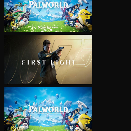
VIEW
VIEW
VIEW