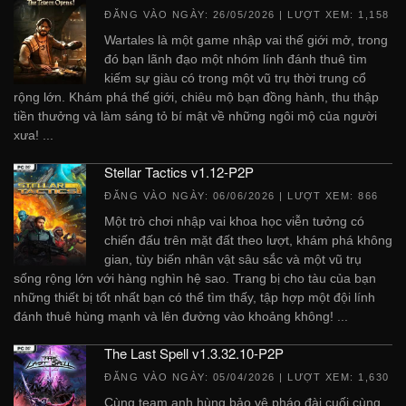
ĐĂNG VÀO NGÀY:
26/05/2026
| LƯỢT XEM: 1,158
Wartales là một game nhập vai thế giới mở, trong
đó bạn lãnh đạo một nhóm lính đánh thuê tìm
kiếm sự giàu có trong một vũ trụ thời trung cổ
rộng lớn. Khám phá thế giới, chiêu mộ bạn đồng hành, thu thập
tiền thưởng và làm sáng tỏ bí mật về những ngôi mộ của người
xưa! ...
Stellar Tactics v1.12-P2P
ĐĂNG VÀO NGÀY:
06/06/2026
| LƯỢT XEM: 866
Một trò chơi nhập vai khoa học viễn tưởng có
chiến đấu trên mặt đất theo lượt, khám phá không
gian, tùy biến nhân vật sâu sắc và một vũ trụ
sống rộng lớn với hàng nghìn hệ sao. Trang bị cho tàu của bạn
những thiết bị tốt nhất bạn có thể tìm thấy, tập hợp một đội lính
đánh thuê hùng mạnh và lên đường vào khoảng không! ...
The Last Spell v1.3.32.10-P2P
ĐĂNG VÀO NGÀY:
05/04/2026
| LƯỢT XEM: 1,630
Cùng team anh hùng bảo vệ pháo đài cuối cùng