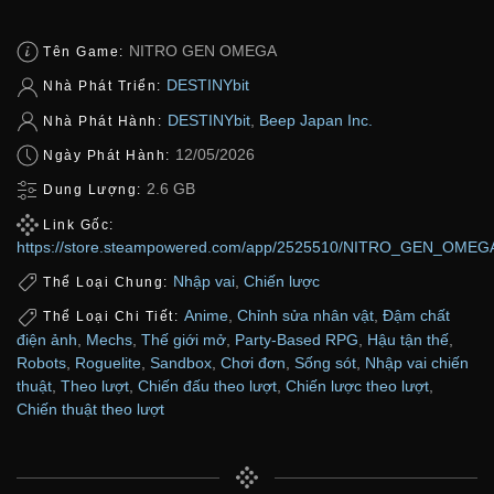
NITRO GEN OMEGA
Tên Game:
DESTINYbit
Nhà Phát Triển:
DESTINYbit
,
Beep Japan Inc.
Nhà Phát Hành:
12/05/2026
Ngày Phát Hành:
2.6 GB
Dung Lượng:
Link Gốc:
https://store.steampowered.com/app/2525510/NITRO_GEN_OMEG
Nhập vai
,
Chiến lược
Thể Loại Chung:
Anime
,
Chỉnh sửa nhân vật
,
Đậm chất
Thể Loại Chi Tiết:
điện ảnh
,
Mechs
,
Thế giới mở
,
Party-Based RPG
,
Hậu tận thế
,
Robots
,
Roguelite
,
Sandbox
,
Chơi đơn
,
Sống sót
,
Nhập vai chiến
thuật
,
Theo lượt
,
Chiến đấu theo lượt
,
Chiến lược theo lượt
,
Chiến thuật theo lượt