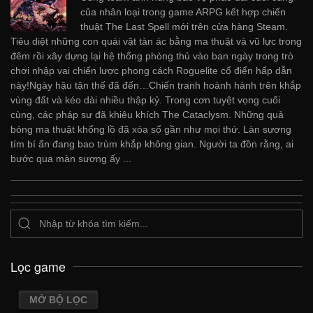
của nhân loại trong game ARPG kết hợp chiến
thuật The Last Spell mới trên cửa hàng Steam.
Tiêu diệt những con quái vật tàn ác bằng ma thuật và vũ lực trong
đêm rồi xây dựng lại hệ thống phòng thủ vào ban ngày trong trò
chơi nhập vai chiến lược phong cách Roguelite cổ điển hấp dẫn
này!Ngày hậu tận thế đã đến…Chiến tranh hoành hành trên khắp
vùng đất và kéo dài nhiều thập kỷ. Trong cơn tuyệt vọng cuối
cùng, các pháp sư đã khiêu khích The Cataclysm. Những quả
bóng ma thuật khổng lồ đã xóa sổ gần như mọi thứ. Làn sương
tím bí ẩn đang bao trùm khắp không gian. Người ta đồn rằng, ai
bước qua màn sương ấy ...
Lọc game
MỞ BỘ LỌC