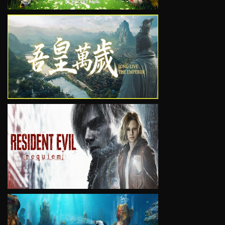
VIEW
VIEW