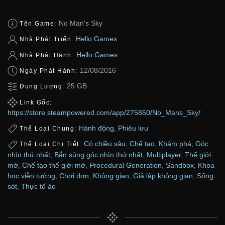
No Man's Sky
Tên Game:
Hello Games
Nhà Phát Triển:
Hello Games
Nhà Phát Hành:
12/08/2016
Ngày Phát Hành:
25 GB
Dung Lượng:
Link Gốc:
https://store.steampowered.com/app/275850/No_Mans_Sky/
Hành động
,
Phiêu lưu
Thể Loại Chung:
Có chiều sâu
,
Chế tạo
,
Khám phá
,
Góc
Thể Loại Chi Tiết:
nhìn thứ nhất
,
Bắn súng góc nhìn thứ nhất
,
Multiplayer
,
Thế giới
mở
,
Chế tạo thế giới mở
,
Procedural Generation
,
Sandbox
,
Khoa
học viễn tưởng
,
Chơi đơn
,
Không gian
,
Giả lập không gian
,
Sống
sót
,
Thực tế ảo