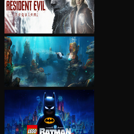
VIEW
VIEW
VIEW