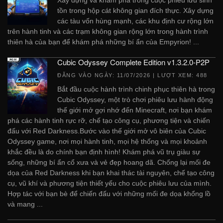
Xây dựng và khám phá trong cuộc phiêu lưu sinh
tồn trong hộp cát không gian đích thực. Xây dựng
các tàu vốn hùng mạnh, các khu định cư rộng lớn
trên hành tinh và các trạm không gian rộng lớn trong hành trình
thiên hà của bạn để khám phá những bí ẩn của Empyrion! ...
Cubic Odyssey Complete Edition v1.3.2.0-P2P
ĐĂNG VÀO NGÀY:
11/07/2026
| LƯỢT XEM: 488
Bắt đầu cuộc hành trình chinh phục thiên hà trong
Cubic Odyssey, một trò chơi phiêu lưu hành động
thế giới mở gợi nhớ đến Minecraft, nơi bạn khám
phá các hành tinh rực rỡ, chế tạo công cụ, phương tiện và chiến
đấu với Red Darkness.Bước vào thế giới mở vô biên của Cubic
Odyssey game, nơi mọi hành tinh, mọi hệ thống và mọi khoảnh
khắc đều là do chính bạn định hình! Khám phá vũ trụ giàu sự
sống, những bí ẩn cổ xưa và vẻ đẹp hoang dã. Chống lại mối đe
dọa của Red Darkness khi bạn khai thác tài nguyên, chế tạo công
cụ, vũ khí và phương tiện thiết yếu cho cuộc phiêu lưu của mình.
Hợp tác với bạn bè để chiến đấu với những mối đe dọa khổng lồ
và mang ...