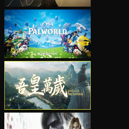
VIEW
VIEW