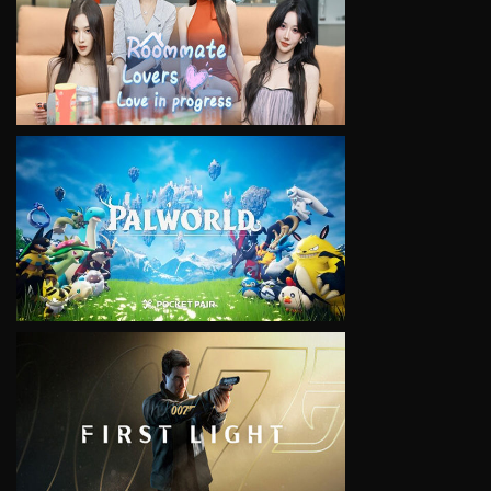
VIEW
VIEW
VIEW