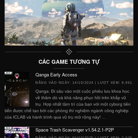
CÁC GAME TƯƠNG TỰ
Qanga Early Access
ĐĂNG VÀO NGÀY:
14/10/2024
| LƯỢT XEM: 8,961
Qanga: Đi sâu vào một cuộc phiêu lưu khoa học
về thăm dò và khả năng phục hồi trên khắp vũ
trụ. Hợp nhất tâm trí của bạn với một cyborg tiên
tiến được chế tạo bởi các phòng thí nghiệm ngành công nghiệp
của ICLAB và hành trình qua vũ trụ mở rộng này! ...
Space Trash Scavenger v1.54.2.1-P2P
ĐĂNG VÀO NGÀY:
04/10/2025
| LƯỢT XEM: 2,025