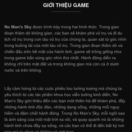
GIỚI THIỆU GAME
No Man's Sky
được trình bày trong hai hình thức. Trong gian
đoạn thăm dò không gian, các bạn sẽ khám phá vũ trụ và đi du
lịch vũ trụ trong con tàu vũ trụ của chúng ta, quan sát từ góc nhìn
trong buồng lái của một tàu vũ trụ. Trong gian đoạn thăm dò và
chiến đấu trên bề mặt của hành tinh, game sẽ trông giống như
trong game bắn súng góc nhìn thứ nhất. Hành động diễn ra
không chỉ trên mặt đất và trong không gian mà còn cả ở dưới
nước và trên không.
Lấy cảm hứng từ các cuộc phiêu lưu tưởng tượng mà chúng ta
yêu thích từ các tác phẩm khoa học viễn tưởng kinh điển, No
Man's Sky giới thiệu đến các bạn một thiên hà để khám phá, đầy
những hành tinh độc đáo, những dạng sống, những mối nguy
hiểm và đậm chất hành động. Trong No Man's Sky, mỗi ngôi sao
là ánh sáng của một mặt trời xa xôi, và quay quanh nó là những
hành tinh chứa đầy sự sống, và các bạn có thể đi đến bất kỳ nơi
nào mà ta chọn và không có giới hạn.