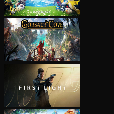
VIEW
VIEW