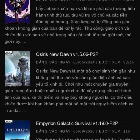
Lấy Jetpack của bạn và khám phá các trường tiểu
hành tinh thủ tục, tàu vũ trụ vô chủ và các tiền
đồn bị bỏ hoang. Xây dựng và tự động hóa giàn
khoan không gian của bạn để xử lý rác. Thủ công, giao dịch và
chiến đấu với bạn về nhà trong hộp cát sinh tồn thế giới mở, thế
giới này. ...
Osiris New Dawn v1.5.66-P2P
ĐĂNG VÀO NGÀY:
05/05/2024
| LƯỢT XEM: 9,515
Osiris: New Dawn là một trò chơi sinh tồn gần như
không thể tha thứ với cảm giác điện ảnh và các
yếu tố kinh dị. Chơi như một chuyên gia truyền
giáo trong đơn hoặc nhiều người chơi để xây dựng căn cứ hành
tinh của bạn, xe thí điểm và máy bay không người lái có thể điều
khiển được khi bạn khám phá một hệ mặt trời nguy hiểm cách xa
Trái đất. ...
Empyrion Galactic Survival v1.19.0-P2P
ĐĂNG VÀO NGÀY:
06/08/2026
| LƯỢT XEM: 116