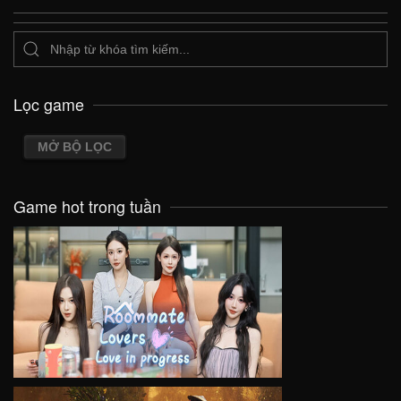
Lọc game
MỞ BỘ LỌC
Game hot trong tuần
VIEW