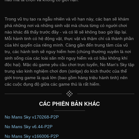
Trong vũ trụ tạo ra ngẫu nhiên và vô hạn này, các bạn sẽ khám
phá những nơi và những sinh vật mà chưa từng có người chơi
nào khác đã thấy trước đây - và có lẽ sẽ không bao giờ lập lại.
Mỗi hành tinh có hệ động vật, thực vật và thậm chí cả thành phần
của khí quyển của riêng mình. Càng gần đến trung tâm của vũ
trụ, các hành tinh sẽ nguy hiểm hơn (chúng thường xuyên là nơi
sinh sống của các loài săn mồi nguy hiểm và có bầu không khí
độc hại). Mặc dù game yêu cầu chơi trực tuyến, No Man's Sky tập
trung vào kinh nghiệm chơi đơn (sinlge) do kích thước của thế
giới trong game là quá lớn (bao gồm hàng triệu hành tinh) nên
các cuộc đụng độ giữa các game thủ là rất hiếm.
CÁC PHIÊN BẢN KHÁC
No Mans Sky v170268-P2P
No Mans Sky v6.44-P2P
No Mans Sky v166006-P2P