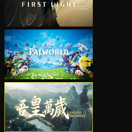
VIEW
VIEW
VIEW