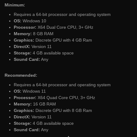
Minimum:
Requires a 64-bit processor and operating system
OS:
Windows 10
Processor:
X64 Dual Core CPU, 3+ GHz
Memory:
8 GB RAM
Graphics:
Discrete GPU with 4 GB Ram
DirectX:
Version 11
Storage:
4 GB available space
Sound Card:
Any
Recommended:
Requires a 64-bit processor and operating system
OS:
Windows 11
Processor:
X64 Quad Core CPU, 3+ GHz
Memory:
16 GB RAM
Graphics:
Discrete GPU with 8 GB Ram
DirectX:
Version 11
Storage:
4 GB available space
Sound Card:
Any