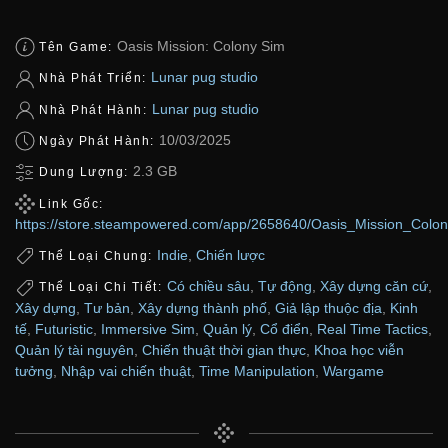
Oasis Mission: Colony Sim
Tên Game:
Lunar pug studio
Nhà Phát Triển:
Lunar pug studio
Nhà Phát Hành:
10/03/2025
Ngày Phát Hành:
2.3 GB
Dung Lượng:
Link Gốc:
https://store.steampowered.com/app/2658640/Oasis_Mission_Colo
Indie
,
Chiến lược
Thể Loại Chung:
Có chiều sâu
,
Tự động
,
Xây dựng căn cứ
,
Thể Loại Chi Tiết:
Xây dựng
,
Tư bản
,
Xây dựng thành phố
,
Giả lập thuộc địa
,
Kinh
tế
,
Futuristic
,
Immersive Sim
,
Quản lý
,
Cổ điển
,
Real Time Tactics
,
Quản lý tài nguyên
,
Chiến thuật thời gian thực
,
Khoa học viễn
tưởng
,
Nhập vai chiến thuật
,
Time Manipulation
,
Wargame