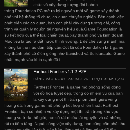
chức và xây dựng tượng đài hoành
tráng.Foundation PC mở ra kỷ nguyên mới về game xây thành
phố với hệ thống tổ chức, cơ quan chuyên nghiệp. Bên cạnh việc
phát triển các cơ quan, bạn còn phải xây dựng tượng đài, công
trình và quản lý nguồn tài nguyên hiệu quả.Game Foundation là
sự kết hợp của thể loại chiến thuật, xây thành phố và kinh doanh.
Mục tiêu là tạo ra đất nước thịnh vượng, 1 đế chế vững mạnh mà
không kẻ thù nào dám tiếp cận.Cốt lõi của Foundation là 1 game
xây thành phố cổ điển giống như Banished và Buildanauts. Game
nhấn mạnh vào khía cạnh đô t ...
Farthest Frontier v1.1.2-P2P
ĐĂNG VÀO NGÀY:
23/05/2026
| LƯỢT XEM: 1,274
Farthest Frontier là game mô phỏng sống động
với đồ họa tuyệt đẹp, trong đó nhiệm vụ của bạn
là xây dựng một thị trấn phồn thịnh giữa vùng
hoang dã.Trong game mô phỏng kết hợp chiến thuật Farthest
Frontier, bạn có nhiệm vụ xây dựng một thị trấn trong khu vực
hoang vu ở rìa thế giới, nơi có rất nhiều tài nguyên và cả những
rủi ro tiềm tàng. Ngoài công việc xây dựng, bạn cũng cần phải thu
hoạch nguyên liệu thô, săn bắn, đánh cá và làm nông để tồn