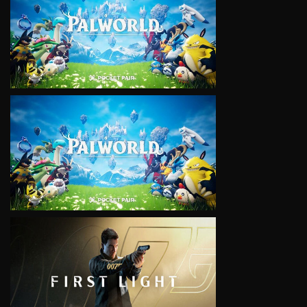
VIEW
VIEW
VIEW