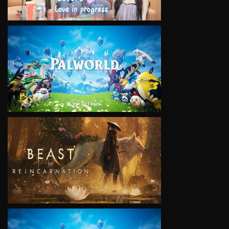
VIEW
VIEW