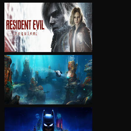
VIEW
VIEW
VIEW