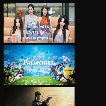
VIEW
VIEW