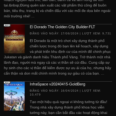
tại.&nbsp;Đừng quên sản xuất các vật phẩm thủ công để buôn
bán, tiêu thụ, trang bị và chiến đấu với các mối đe dọa bên ngoài
môi trường nhé! ...
El Dorado The Golden City Builder-FLT
ĐĂNG VÀO NGÀY:
17/06/2024
| LƯỢT XEM: 9,731
El Dorado là một trò chơi xây dựng thành phố
chiến lược trong đó bạn lên kế hoạch, xây dựng
và phát triển khu định cư của mình để chinh phục
Jukatan và giành danh hiệu Thành phố Vàng. Trở thành một nhà
lãnh đạo, người mà ngay cả các vị thần sẽ cúi đầu. Cung cấp sự
hy sinh cho các vị thần để kiếm được sự ưu ái của họ, nhưng hãy
cẩn thận và don mất chính mình trong sự giàu có của bạn. ...
InfraSpace v20240415-GoldBerg
ĐĂNG VÀO NGÀY:
16/04/2024
| LƯỢT XEM:
10,479
Tạo một hiệu quả ngoại vi không tưởng từ đầu!
Trong nhà xây dựng thành phố khoa học viễn
tưởng này, bạn cần bắt đầu các hoạt động khai