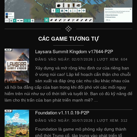
CÁC GAME TƯƠNG TỰ
Laysara Summit Kingdom v17644-P2P
ĐĂNG VÀO NGÀY:
02/07/2026
| LƯỢT XEM: 604
Xây dựng và mở rộng khu định cư của riêng bạn
ở vùng núi cao! Lập kế hoạch cẩn thận cho chuỗi
sản xuất và đáp ứng các nhu cầu khác nhau của
xã hội ba đẳng cấp của bạn trong khi đối phó với các mối nguy
hiểm trên núi như sự cố thời tiết và tuyết lở. Bạn có đủ kỹ năng để
làm cho thị trấn của bạn phát triển mạnh mẽ? ...
Foundation v1.11.0.19-P2P
ĐĂNG VÀO NGÀY:
30/07/2026
| LƯỢT XEM: 312
Foundation là game mô phỏng xây dựng thành
phố thời Trung cổ, tập trung vào phát triển tổ