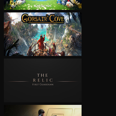
VIEW
VIEW