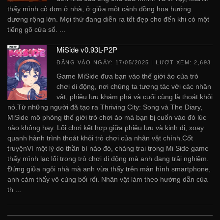
thấy mình cô đơn ở nhà, ở giữa một cánh đồng hoa hướng
dương rộng lớn. Mọi thứ đang diễn ra tốt đẹp cho đến khi có một
tiếng gõ cửa sổ. ...
MiSide v0.93L-P2P
ĐĂNG VÀO NGÀY:
17/05/2025
| LƯỢT XEM: 2,693
Game MiSide đưa bạn vào thế giới ảo của trò
chơi di động, nơi chúng ta tương tác với các nhân
vật, phiêu lưu khám phá và cuối cùng là thoát khỏi
nó.Từ những người đã tạo ra Thriving City: Song và The Diary,
MiSide mô phỏng thế giới trò chơi ảo mà bạn bị cuốn vào đó lúc
nào không hay. Lối chơi kết hợp giữa phiêu lưu và kinh dị, xoay
quanh hành trình thoát khỏi trò chơi của nhân vật chính.Cốt
truyệnVì một lý do thần bí nào đó, chàng trai trong Mi Side game
thấy mình lạc lối trong trò chơi di động mà anh đang trải nghiệm.
Đứng giữa ngôi nhà mà anh vừa thấy trên màn hình smartphone,
anh cảm thấy vô cùng bối rối. Nhân vật làm theo hướng dẫn của
th ...