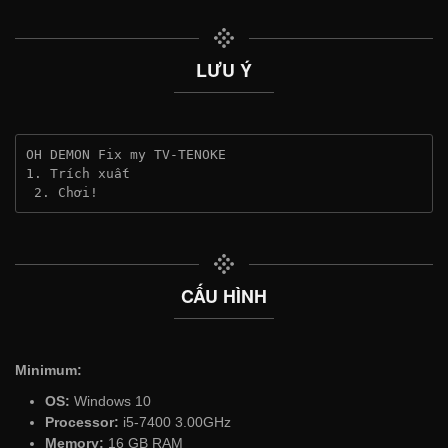
LƯU Ý
OH DEMON Fix my TV-TENOKE
1. Trích xuất
 2. Chơi!
CẤU HÌNH
Minimum:
OS:
Windows 10
Processor:
i5-7400 3.00GHz
Memory:
16 GB RAM