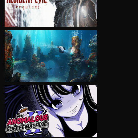
VIEW
VIEW