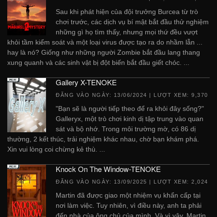
Sau khi phát hiện của đội trưởng Burcea từ trò
chơi trước, các dịch vụ bí mật bắt đầu thử nghiệm
những gì họ tìm thấy, nhưng mọi thứ đều vượt
khỏi tầm kiểm soát và một loại virus được tạo ra do nhầm lẫn ...
hay là nó? Giống như những người Zombie bắt đầu lang thang
xung quanh và các sinh vật bị đột biến bắt đầu giết chóc. ...
Gallery X-TENOKE
ĐĂNG VÀO NGÀY:
13/06/2024
| LƯỢT XEM: 9,370
"Bạn sẽ là người tiếp theo để ra khỏi đây sống?"
Galleryx, một trò chơi kinh dị tập trung vào quan
sát và bộ nhớ. Trong môi trường mờ, có 86 dị
thường, 2 kết thúc, trải nghiệm khác nhau, chờ bạn khám phá.
Xin vui lòng coi chừng kẻ thù. ...
Knock On The Window-TENOKE
ĐĂNG VÀO NGÀY:
13/09/2025
| LƯỢT XEM: 2,024
Martin đã được giao một nhiệm vụ khẩn cấp tại
nơi làm việc. Tuy nhiên, vì điều này, anh ta phải
đến nhà của ông chủ của mình. Và vì vậy, Martin