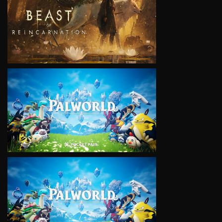
VIEW
VIEW
VIEW