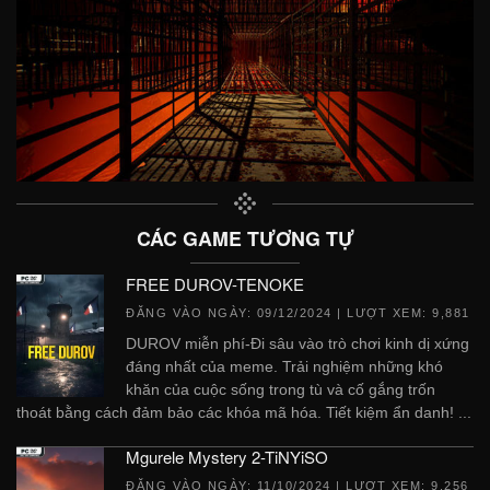
CÁC GAME TƯƠNG TỰ
FREE DUROV-TENOKE
ĐĂNG VÀO NGÀY:
09/12/2024
| LƯỢT XEM: 9,881
DUROV miễn phí-Đi sâu vào trò chơi kinh dị xứng
đáng nhất của meme. Trải nghiệm những khó
khăn của cuộc sống trong tù và cố gắng trốn
thoát bằng cách đảm bảo các khóa mã hóa. Tiết kiệm ẩn danh! ...
Mgurele Mystery 2-TiNYiSO
ĐĂNG VÀO NGÀY:
11/10/2024
| LƯỢT XEM: 9,256