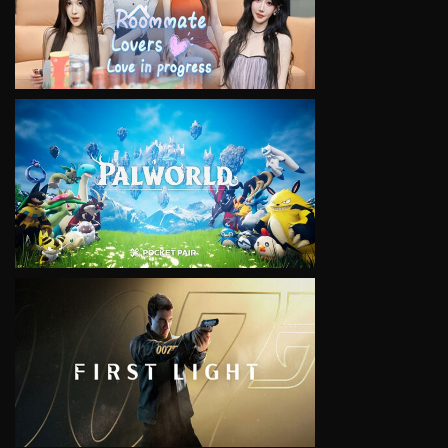
VIEW
VIEW