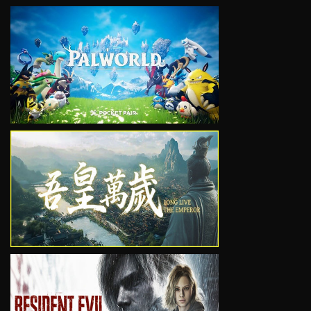
VIEW
VIEW
VIEW