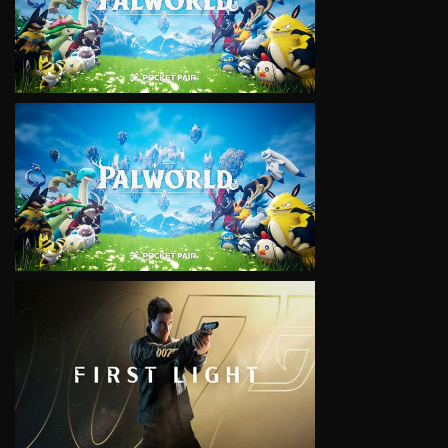
VIEW
VIEW
VIEW