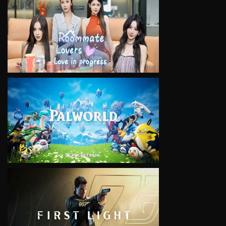
VIEW
VIEW
VIEW