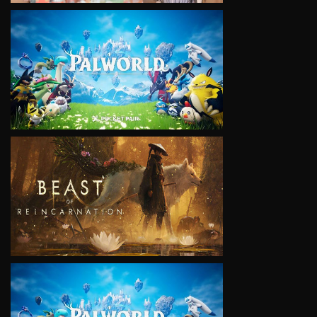
VIEW
VIEW