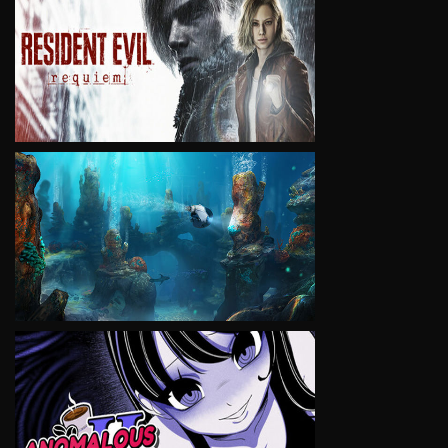
VIEW
VIEW
VIEW