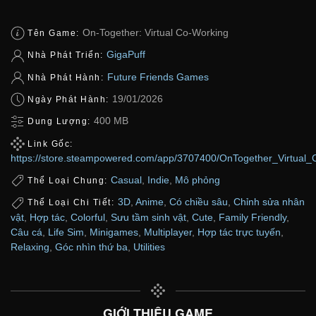
On-Together: Virtual Co-Working
Tên Game:
GigaPuff
Nhà Phát Triển:
Future Friends Games
Nhà Phát Hành:
19/01/2026
Ngày Phát Hành:
400 MB
Dung Lượng:
Link Gốc:
https://store.steampowered.com/app/3707400/OnTogether_Virtual_
Casual
,
Indie
,
Mô phỏng
Thể Loại Chung:
3D
,
Anime
,
Có chiều sâu
,
Chỉnh sửa nhân
Thể Loại Chi Tiết:
vật
,
Hợp tác
,
Colorful
,
Sưu tầm sinh vật
,
Cute
,
Family Friendly
,
Câu cá
,
Life Sim
,
Minigames
,
Multiplayer
,
Hợp tác trực tuyến
,
Relaxing
,
Góc nhìn thứ ba
,
Utilities
GIỚI THIỆU GAME