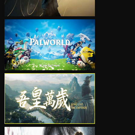
VIEW
VIEW