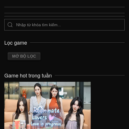
Lọc game
MỞ BỘ LỌC
Game hot trong tuần
VIEW