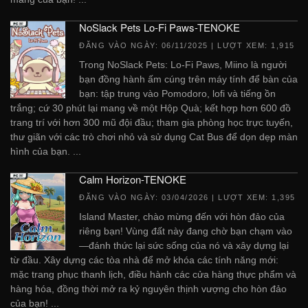
NoSlack Pets Lo-Fi Paws-TENOKE
ĐĂNG VÀO NGÀY:
06/11/2025
| LƯỢT XEM: 1,915
Trong NoSlack Pets: Lo-Fi Paws, Miino là người
bạn đồng hành ấm cúng trên máy tính để bàn của
bạn: tập trung vào Pomodoro, lofi và tiếng ồn
trắng; cứ 30 phút lại mang về một Hộp Quà; kết hợp hơn 600 đồ
trang trí với hơn 300 mũ đội đầu; tham gia phòng học trực tuyến,
thư giãn với các trò chơi nhỏ và sử dụng Cat Bus để dọn dẹp màn
hình của bạn. ...
Calm Horizon-TENOKE
ĐĂNG VÀO NGÀY:
03/04/2026
| LƯỢT XEM: 1,395
Island Master, chào mừng đến với hòn đảo của
riêng bạn! Vùng đất này đang chờ bạn chạm vào
—đánh thức lại sức sống của nó và xây dựng lại
từ đầu. Xây dựng các tòa nhà để mở khóa các tính năng mới:
mặc trang phục thanh lịch, điều hành các cửa hàng thực phẩm và
hàng hóa, đồng thời mở ra kỷ nguyên thịnh vượng cho hòn đảo
của bạn! ...