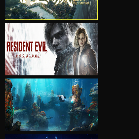
VIEW
VIEW