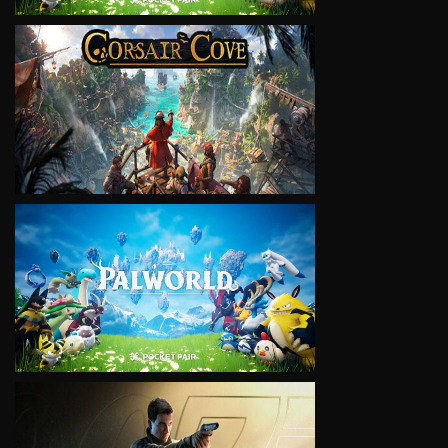
VIEW
VIEW