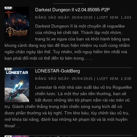
Darkest Dungeon II v2.04.85095-P2P
ĐĂNG VÀO NGÀY:
29/04/2026
| LƯỢT XEM: 1,603
Darkest Dungeon II là một chuyến đi roguelike
của những kẻ chết tiệt. Thành lập một nhóm,
trang bị xe ngựa của bạn và khởi hành băng qua
khung cảnh đang suy tàn để thực hiện nhiệm vụ cuối cùng nhằm
ngăn chặn ngày tận thế. Tuy nhiên, mối nguy hiểm lớn nhất mà
bạn phải đối mặt có thể đến từ bên trong... ...
LONESTAR-GoldBerg
ĐĂNG VÀO NGÀY:
05/04/2025
| LƯỢT XEM: 2,838
Lonestar là một nhà sản xuất tàu vũ trụ Roguelike
chiến lược. Là một thợ săn tiền thưởng, bạn sẽ
bắt được những tên tội phạm nằm rải rác trên vũ
trụ. Giành chiến thắng trong trận chiến sóng xung kích để có
được phần thưởng và kỳ nghỉ. Tìm kho báu, tùy chỉnh tàu vũ trụ,
mở khóa tài năng, đánh bại những kẻ phạm tội và là một huyền
thoại! ...