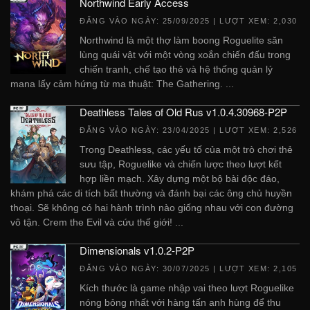
Northwind Early Access
ĐĂNG VÀO NGÀY:
25/09/2025
| LƯỢT XEM: 2,030
Northwind là một thợ làm boong Roguelite săn
lùng quái vật với một vòng xoắn chiến đấu trong
chiến tranh, chế tạo thẻ và hệ thống quản lý
mana lấy cảm hứng từ ma thuật: The Gathering. ...
Deathless Tales of Old Rus v1.0.4.30968-P2P
ĐĂNG VÀO NGÀY:
23/04/2025
| LƯỢT XEM: 2,526
Trong Deathless, các yếu tố của một trò chơi thẻ
sưu tập, Roguelike và chiến lược theo lượt kết
hợp liền mạch. Xây dựng một bộ bài độc đáo,
khám phá các di tích bất thường và đánh bại các ông chủ huyền
thoại. Sẽ không có hai hành trình nào giống nhau với con đường
vô tận. Crem the Evil và cứu thế giới! ...
Dimensionals v1.0.2-P2P
ĐĂNG VÀO NGÀY:
30/07/2025
| LƯỢT XEM: 2,105
Kích thước là game nhập vai theo lượt Roguelike
nóng bỏng nhất với hàng tấn anh hùng để thu