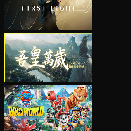
VIEW
VIEW
VIEW