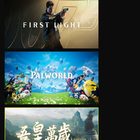
VIEW
VIEW
VIEW