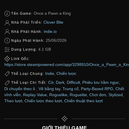
Once a Pawn a King
Tên Game:
Clover Bite
Nhà Phát Triển:
indie.io
Nhà Phát Hành:
25/06/2026
Ngày Phát Hành:
4.1 GB
Dung Lượng:
Link Gốc:
https://store.steampowered.com/app/3298910/Once_a_Pawn_a_Kin
Indie
,
Chiến lược
Thể Loại Chung:
Cờ
,
Dark
,
Difficult
,
Phiêu lưu hầm ngục
,
Thể Loại Chi Tiết:
Di chuyển theo ô
,
Vẽ bằng tay
,
Trung cổ
,
Party-Based RPG
,
Chết
vĩnh viễn
,
Replay Value
,
Roguelike
,
Roguelite
,
Chơi đơn
,
Stylized
,
Theo lượt
,
Chiến lược theo lượt
,
Chiến thuật theo lượt
GIỚI THIỆU GAME