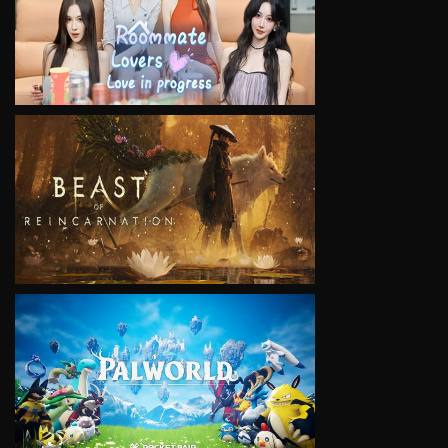
VIEW
VIEW
VIEW