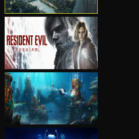
VIEW
VIEW