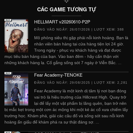
CÁC GAME TƯƠNG TỰ
HELLMART v20260610-P2P
ĐĂNG VÀO NGÀY:
26/07/2026
| LƯỢT XEM: 388
Mô phỏng siêu thị gặp phải nỗi kinh hoàng. Bạn là
nhân viên bán hàng tại cửa hàng tiện lợi 24 giờ.
Trong ngày - phục vụ khách hàng và đạt được
mục tiêu bán hàng của bạn. Vào ban đêm - hãy cẩn thận với
những khách hàng lạ. Cố gắng sống sót 7 ngày ở Viễn Bắc. ...
Fear Academy-TENOKE
ĐĂNG VÀO NGÀY:
29/08/2025
| LƯỢT XEM: 2,281
Fear Academy là một kinh dị tâm lý nơi bạn đóng
vai trò là hiệu trưởng của Hillcrest High. Quay trở
lại để lấy một vật phẩm bị lãng quên, bạn trở nên
bị mắc kẹt trong một cơn ác mộng khi một kẻ ác cổ xưa chiếm lấy
trường học. Khám phá, giải các câu đố và sống sót sau nỗi kinh
hoàng ẩn giấu để khám phá ra sự thật đáng sợ. ...