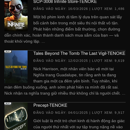
SCP-3008 Infinite Store-TENOKE
ĐĂNG VÀO NGÀY:
16/03/2026
| LƯỢT XEM: 1,486
Một bộ phim kinh dị tâm lý dựa trên quan sát lấy
bối cảnh bên trong một siêu thị nội thất vô tận.
Phát hiện những điểm bất thường, chọn đường
dẫn chính xác, hoàn thành danh sách mua sắm của bạn — và
thoát khỏi vòng lặp. ...
Tales Beyond The Tomb The Last Vigil-TENOKE
ĐĂNG VÀO NGÀY:
12/02/2025
| LƯỢT XEM: 9,619
Nick Harrison, một nhân viên bảo vệ mới tại
Nghĩa trang Guadalupe, tin rằng anh ta đang
tham gia một ca đêm yên bình. Tuy nhiên, khi
màn đêm buông xuống, anh sớm phát hiện ra mình đã rất sai.
Nick nhận ra nghĩa trang giữ nhiều thứ không chỉ là người chết. ...
Precept-TENOKE
ĐĂNG VÀO NGÀY:
04/01/2025
| LƯỢT XEM: 9,917
Giới luật là một trò chơi kinh dị hành động ảo giác
của người thứ nhất với sự tập trung nặng nề vào