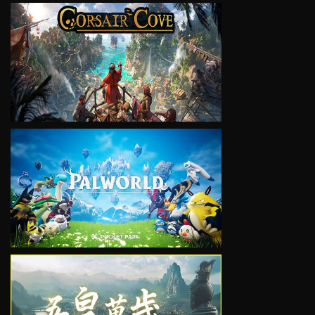
VIEW
VIEW
VIEW