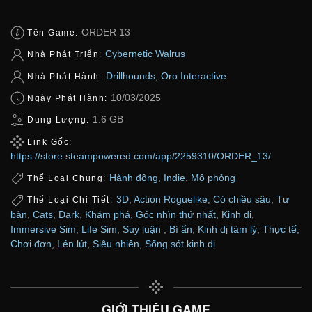
ORDER 13
Tên Game:
Cybernetic Walrus
Nhà Phát Triển:
Drillhounds
,
Oro Interactive
Nhà Phát Hành:
10/03/2025
Ngày Phát Hành:
1.6 GB
Dung Lượng:
Link Gốc:
https://store.steampowered.com/app/2259310/ORDER_13/
Hành động
,
Indie
,
Mô phỏng
Thể Loại Chung:
3D
,
Action Roguelike
,
Có chiều sâu
,
Tư
Thể Loại Chi Tiết:
bản
,
Cats
,
Dark
,
Khám phá
,
Góc nhìn thứ nhất
,
Kinh dị
,
Immersive Sim
,
Life Sim
,
Suy luận
,
Bí ẩn
,
Kinh dị tâm lý
,
Thực tế
,
Chơi đơn
,
Lén lút
,
Siêu nhiên
,
Sống sót kinh dị
GIỚI THIỆU GAME