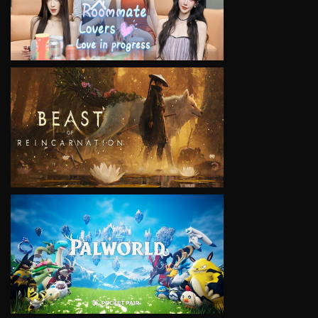
VIEW
VIEW