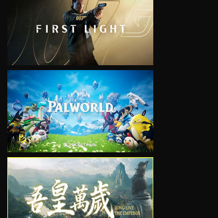
VIEW
VIEW
VIEW