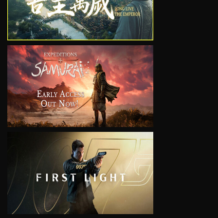
VIEW
VIEW