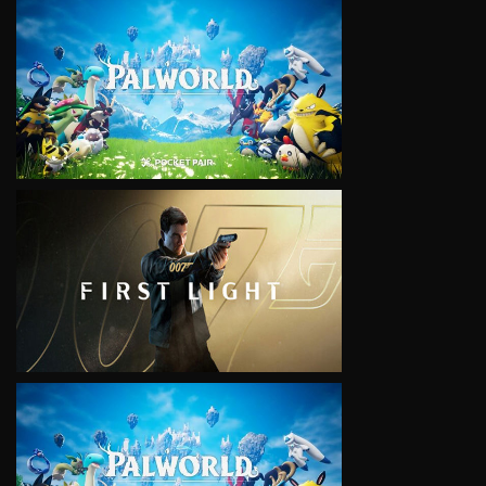
VIEW
VIEW
VIEW