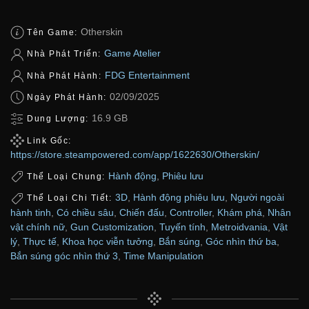
Otherskin
Tên Game:
Game Atelier
Nhà Phát Triển:
FDG Entertainment
Nhà Phát Hành:
02/09/2025
Ngày Phát Hành:
16.9 GB
Dung Lượng:
Link Gốc:
https://store.steampowered.com/app/1622630/Otherskin/
Hành động
,
Phiêu lưu
Thể Loại Chung:
3D
,
Hành động phiêu lưu
,
Người ngoài
Thể Loại Chi Tiết:
hành tinh
,
Có chiều sâu
,
Chiến đấu
,
Controller
,
Khám phá
,
Nhân
vật chính nữ
,
Gun Customization
,
Tuyến tính
,
Metroidvania
,
Vật
lý
,
Thực tế
,
Khoa học viễn tưởng
,
Bắn súng
,
Góc nhìn thứ ba
,
Bắn súng góc nhìn thứ 3
,
Time Manipulation