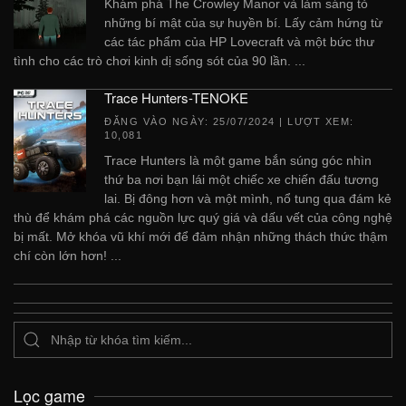
Khám phá The Crowley Manor và làm sáng tỏ
những bí mật của sự huyền bí. Lấy cảm hứng từ
các tác phẩm của HP Lovecraft và một bức thư
tình cho các trò chơi kinh dị sống sót của 90 lần. ...
Trace Hunters-TENOKE
ĐĂNG VÀO NGÀY:
25/07/2024
| LƯỢT XEM:
10,081
Trace Hunters là một game bắn súng góc nhìn
thứ ba nơi bạn lái một chiếc xe chiến đấu tương
lai. Bị đông hơn và một mình, nổ tung qua đám kẻ
thù để khám phá các nguồn lực quý giá và dấu vết của công nghệ
bị mất. Mở khóa vũ khí mới để đảm nhận những thách thức thậm
chí còn lớn hơn! ...
Lọc game