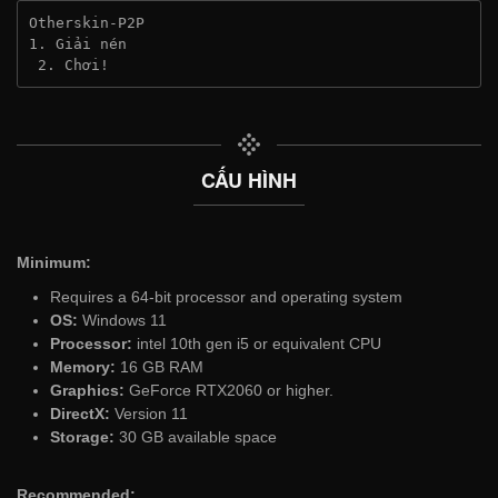
Otherskin-P2P
1. Giải nén
 2. Chơi!
CẤU HÌNH
Minimum:
Requires a 64-bit processor and operating system
OS:
Windows 11
Processor:
intel 10th gen i5 or equivalent CPU
Memory:
16 GB RAM
Graphics:
GeForce RTX2060 or higher.
DirectX:
Version 11
Storage:
30 GB available space
Recommended: