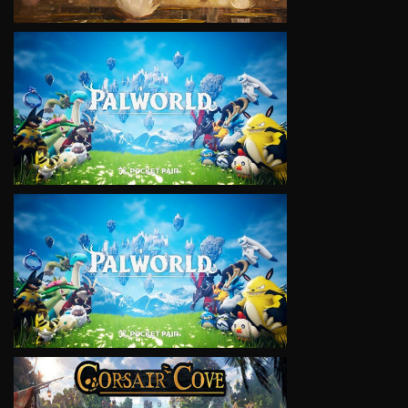
VIEW
VIEW