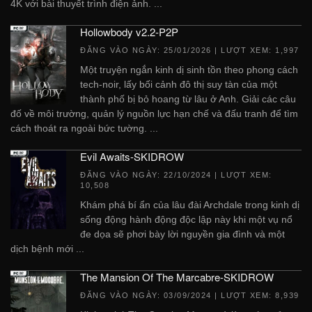
4K với bài thuyết trình điện ảnh. ...
Hollowbody v2.2-P2P
ĐĂNG VÀO NGÀY:
25/01/2026
| LƯỢT XEM: 1,997
Một truyện ngắn kinh dị sinh tồn theo phong cách
tech-noir, lấy bối cảnh đô thị suy tàn của một
thành phố bị bỏ hoang từ lâu ở Anh. Giải các câu
đố về môi trường, quản lý nguồn lực hạn chế và đấu tranh để tìm
cách thoát ra ngoài bức tường. ...
Evil Awaits-SKIDROW
ĐĂNG VÀO NGÀY:
22/10/2024
| LƯỢT XEM:
10,508
Khám phá bí ẩn của lâu đài Archdale trong kinh dị
sống động hành động độc lập này khi một vụ nổ
đe dọa sẽ phơi bày lời nguyền gia đình và một
dịch bệnh mới ...
The Mansion Of The Marcabre-SKIDROW
ĐĂNG VÀO NGÀY:
03/09/2024
| LƯỢT XEM: 8,939