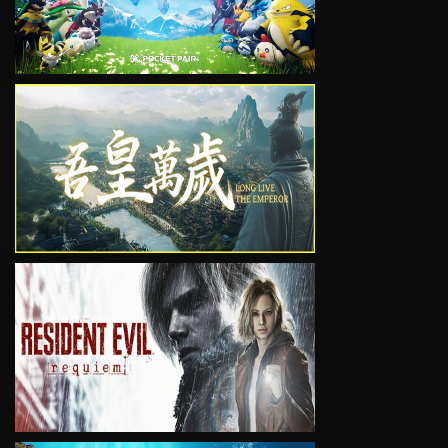
VIEW
VIEW