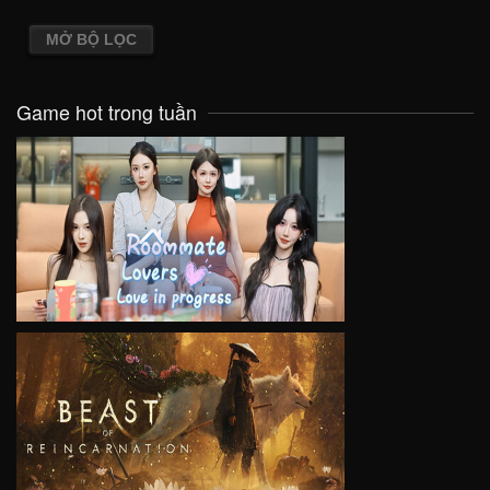
MỞ BỘ LỌC
Game hot trong tuần
VIEW
VIEW