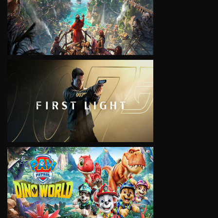
VIEW
VIEW
VIEW