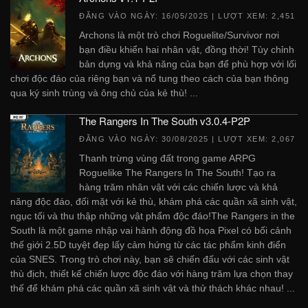
ĐĂNG VÀO NGÀY:
16/05/2025
| LƯỢT XEM: 2,451
Archons là một trò chơi Roguelite/Survivor nơi
bạn điều khiển hai nhân vật, đồng thời! Tùy chỉnh
bản dựng và khả năng của bạn để phù hợp với lối
chơi độc đáo của riêng bạn và nổ tung theo cách của bạn thông
qua ký sinh trùng và ông chủ của kẻ thù! ...
The Rangers In The South v3.0.4-P2P
ĐĂNG VÀO NGÀY:
30/08/2025
| LƯỢT XEM: 2,067
Thanh trừng vùng đất trong game ARPG
Roguelike The Rangers In The South! Tạo ra
hàng trăm nhân vật với các chiến lược và khả
năng độc đáo, đối mặt với kẻ thù, khám phá các quần xã sinh vật,
ngục tối và thu thập những vật phẩm độc đáo!The Rangers in the
South là một game nhập vai hành động đồ họa Pixel có bối cảnh
thế giới 2.5D tuyệt đẹp lấy cảm hứng từ các tác phẩm kinh điển
của SNES. Trong trò chơi này, bạn sẽ chiến đấu với các sinh vật
thù địch, thiết kế chiến lược độc đáo với hàng trăm lựa chọn thay
thế để khám phá các quần xã sinh vật và thử thách khác nhau! ...