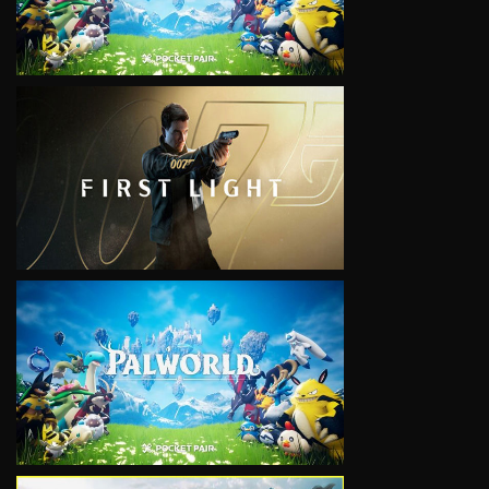
VIEW
VIEW