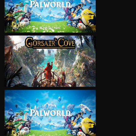
VIEW
VIEW
VIEW