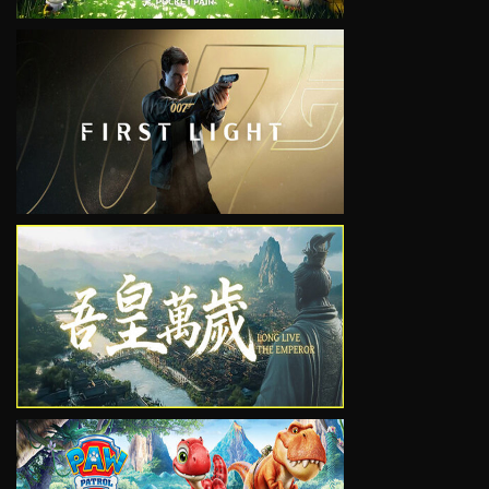
VIEW
VIEW