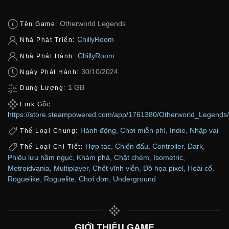
Otherworld Legends
Tên Game:
ChillyRoom
Nhà Phát Triển:
ChillyRoom
Nhà Phát Hành:
30/10/2024
Ngày Phát Hành:
1 GB
Dung Lượng:
Link Gốc:
https://store.steampowered.com/app/1761380/Otherworld_Legends/
Hành động
,
Chơi miễn phí
,
Indie
,
Nhập vai
Thể Loại Chung:
Hợp tác
,
Chiến đấu
,
Controller
,
Dark
,
Thể Loại Chi Tiết:
Phiêu lưu hầm ngục
,
Khám phá
,
Chặt chém
,
Isometric
,
Metroidvania
,
Multiplayer
,
Chết vĩnh viễn
,
Đồ họa pixel
,
Hoài cổ
,
Roguelike
,
Roguelite
,
Chơi đơn
,
Underground
GIỚI THIỆU GAME