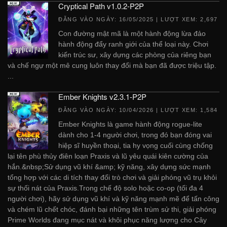
Cryptical Path v1.0.2-P2P
ĐĂNG VÀO NGÀY:
16/05/2025
| LƯỢT XEM: 2,697
Con đường mật mã là một hành động lừa đảo
hành động đẩy ranh giới của thể loại này. Chơi
kiến ​​trúc sư, xây dựng các phòng của riêng bạn
và chế ngự một mê cung luôn thay đổi mà bạn đã được triệu tập.
...
Ember Knights v2.3.1-P2P
ĐĂNG VÀO NGÀY:
10/04/2026
| LƯỢT XEM: 1,584
Ember Knights là game hành động rogue-lite
dành cho 1-4 người chơi, trong đó bạn đóng vai
hiệp sĩ huyền thoại, tia hy vọng cuối cùng chống
lại tên phù thủy điên loạn Praxis và lũ yêu quái kiên cường của
hắn.&nbsp;Sử dụng vũ khí &amp; kỹ năng, xây dựng sức mạnh
tổng hợp với các di tích thay đổi trò chơi và giải phóng vũ trụ khỏi
sự thối nát của Praxis.Trong chế độ solo hoặc co-op (tối đa 4
người chơi), hãy sử dụng vũ khí và kỹ năng mạnh mẽ để tấn công
và chém lũ chết chóc, đánh bại những tên trùm sử thi, giải phóng
Prime Worlds đang mục nát và khôi phục năng lượng cho Cây