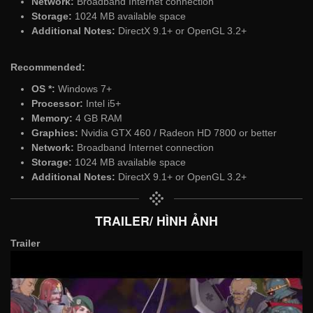
Network:
Broadband Internet connection
Storage:
1024 MB available space
Additional Notes:
DirectX 9.1+ or OpenGL 3.2+
Recommended:
OS *:
Windows 7+
Processor:
Intel i5+
Memory:
4 GB RAM
Graphics:
Nvidia GTX 460 / Radeon HD 7800 or better
Network:
Broadband Internet connection
Storage:
1024 MB available space
Additional Notes:
DirectX 9.1+ or OpenGL 3.2+
TRAILER/ HÌNH ẢNH
Trailer