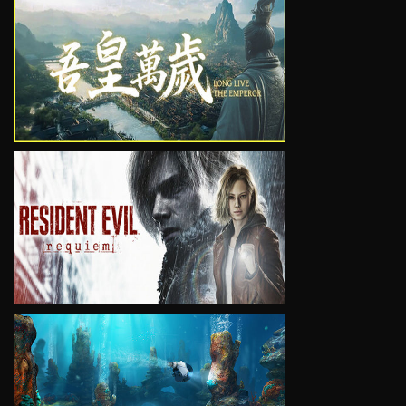
VIEW
VIEW
VIEW