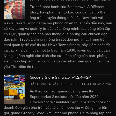
Từ nhà phát hành của Bloomtown: A Different
Story, hãy phát triển tờ báo của bạn và trở thành
ông trùm truyền thông mới của New York với
News Tower! Trong game mô phỏng chiến thuật hấp dẫn này, bạn
sẽ xây dựng và quản lý tờ báo của riêng mình, tạo dòng biên tập
chủ lực, quản lý các nhà báo thông qua những câu chuyện độc
đáo năm 1930 và tìm ra những tin sốt dẻo mới nhất!Trong trò
chơi quản lý đế chế tin tức News Tower Steam, hãy kiểm soát tất
cả các khía cạnh của một tờ báo năm 1930:Tuyển dụng và quản
lý mọi ngành nghề cần thiết cho sự thành công của bạn: phóng
viên, thợ chụp ảnh, lao công và cả các nhân viên quảng cáo thiết
yếu.Tìm kiếm tin t ...
Grocery Store Simulator v1.2.4-P2P
ĐĂNG VÀO NGÀY:
16/05/2025
| LƯỢT XEM: 2,705
Ăn theo ‘cơn sốt’ game quản lý siêu thị
Supermarket Simulator hồi đầu năm 2024,
Grocery Store Simulator tiếp tục là 1 trò chơi kinh
doanh đơn giản pha trộn yếu tố chiến lược thú vị.Đúng như tên
gọi, game Grocery Store Simulator mô phỏng 1 cửa hàng tạp hóa