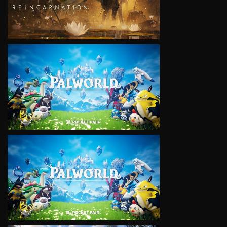
VIEW
VIEW