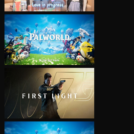
VIEW
VIEW