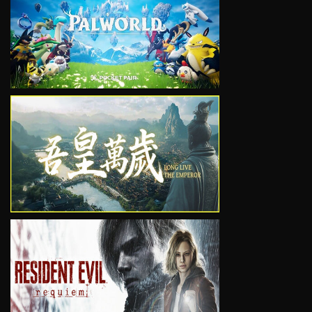
VIEW
VIEW
VIEW