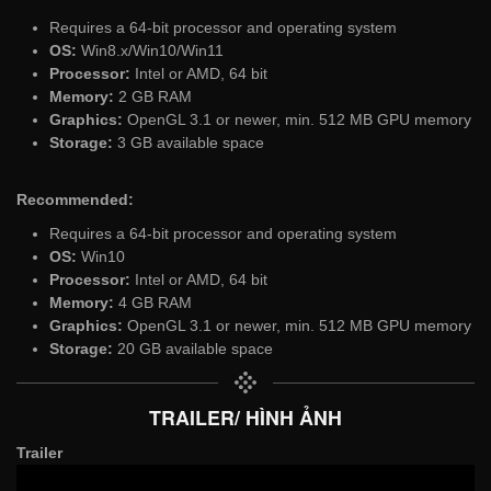
Requires a 64-bit processor and operating system
OS:
Win8.x/Win10/Win11
Processor:
Intel or AMD, 64 bit
Memory:
2 GB RAM
Graphics:
OpenGL 3.1 or newer, min. 512 MB GPU memory
Storage:
3 GB available space
Recommended:
Requires a 64-bit processor and operating system
OS:
Win10
Processor:
Intel or AMD, 64 bit
Memory:
4 GB RAM
Graphics:
OpenGL 3.1 or newer, min. 512 MB GPU memory
Storage:
20 GB available space
TRAILER/ HÌNH ẢNH
Trailer