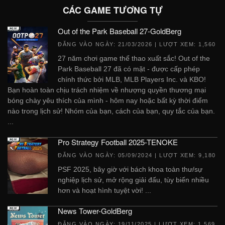
CÁC GAME TƯƠNG TỰ
Out of the Park Baseball 27-GoldBerg
ĐĂNG VÀO NGÀY:
21/03/2026
| LƯỢT XEM: 1,560
27 năm chơi game thể thao xuất sắc! Out of the
Park Baseball 27 đã có mặt - được cấp phép
chính thức bởi MLB, MLB Players Inc. và KBO!
Bạn hoàn toàn chịu trách nhiệm về nhượng quyền thương mại
bóng chày yêu thích của mình - hôm nay hoặc bất kỳ thời điểm
nào trong lịch sử! Nhóm của bạn, cách của bạn, quy tắc của bạn.
...
Pro Strategy Football 2025-TENOKE
ĐĂNG VÀO NGÀY:
05/09/2024
| LƯỢT XEM: 9,180
PSF 2025, bây giờ với bách khoa toàn thư/sự
nghiệp lịch sử, mở rộng giải đấu, tùy biến nhiều
hơn và hoạt hình tuyệt vời! ...
News Tower-GoldBerg
ĐĂNG VÀO NGÀY:
19/11/2025
| LƯỢT XEM: 1,569