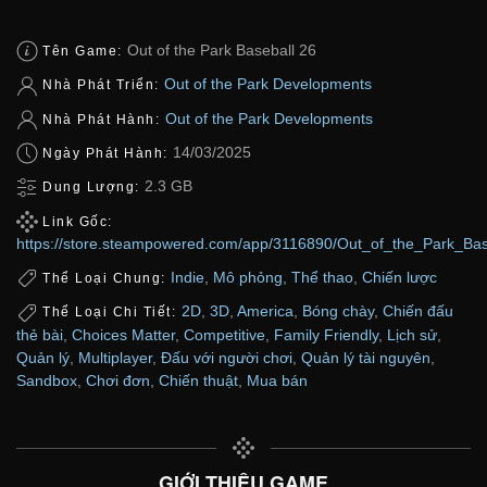
Out of the Park Baseball 26
Tên Game:
Out of the Park Developments
Nhà Phát Triển:
Out of the Park Developments
Nhà Phát Hành:
14/03/2025
Ngày Phát Hành:
2.3 GB
Dung Lượng:
Link Gốc:
https://store.steampowered.com/app/3116890/Out_of_the_Park_Bas
Indie
,
Mô phỏng
,
Thể thao
,
Chiến lược
Thể Loại Chung:
2D
,
3D
,
America
,
Bóng chày
,
Chiến đấu
Thể Loại Chi Tiết:
thẻ bài
,
Choices Matter
,
Competitive
,
Family Friendly
,
Lịch sử
,
Quản lý
,
Multiplayer
,
Đấu với người chơi
,
Quản lý tài nguyên
,
Sandbox
,
Chơi đơn
,
Chiến thuật
,
Mua bán
GIỚI THIỆU GAME