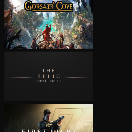
VIEW
VIEW
VIEW