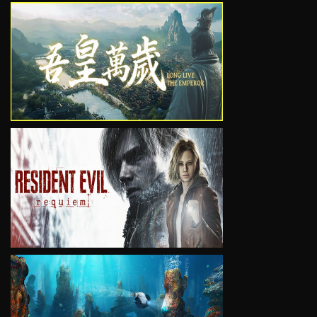
VIEW
VIEW
VIEW