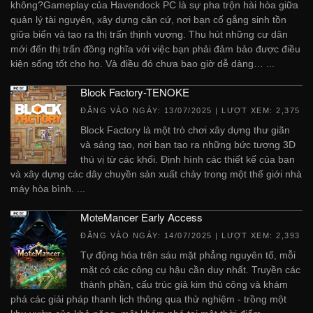
không?Gameplay của Havendock PC là sự pha trộn hài hòa giữa
quản lý tài nguyên, xây dựng căn cứ, nơi bạn cố gắng sinh tồn
giữa biển và tạo ra thị trấn thịnh vượng. Thu hút những cư dân
mới đến thị trấn đồng nghĩa với việc bạn phải đảm bảo được điều
kiện sống tốt cho họ. Và điều đó chưa bao giờ dễ dàng… ...
Block Factory-TENOKE
ĐĂNG VÀO NGÀY:
13/07/2025
| LƯỢT XEM: 2,375
Block Factory là một trò chơi xây dựng thư giãn
và sáng tạo, nơi bạn tạo ra những bức tượng 3D
thú vị từ các khối. Định hình các thiết kế của bạn
và xây dựng các dây chuyền sản xuất chảy trong một thế giới nhà
máy hòa bình. ...
MoteMancer Early Access
ĐĂNG VÀO NGÀY:
14/07/2025
| LƯỢT XEM: 2,393
Tự động hóa trên sáu mặt phẳng nguyên tố, mỗi
mặt có các công cụ hậu cần duy nhất. Truyền các
thành phần, cấu trúc giả kim thủ công và khám
phá các giải pháp thanh lịch thông qua thử nghiệm - trồng một