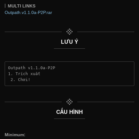
MULTI LINKS
Outpath.v1.1.0a-P2P.rar
LƯU Ý
Outpath v1.1.0a-P2P
1. Trích xuất
 2. Chơi!
CẤU HÌNH
Minimum: