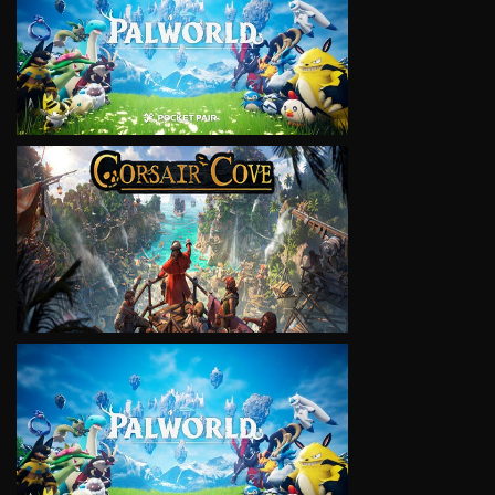
VIEW
VIEW
VIEW