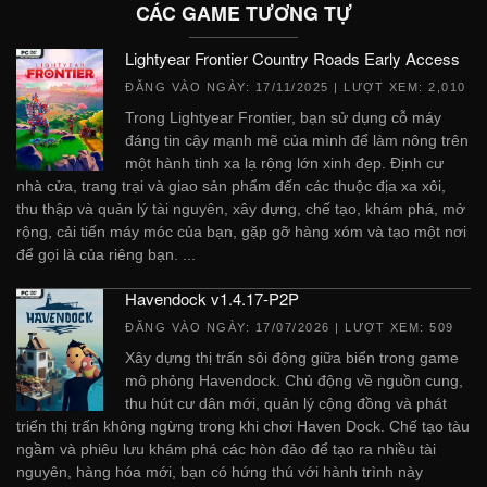
CÁC GAME TƯƠNG TỰ
Lightyear Frontier Country Roads Early Access
ĐĂNG VÀO NGÀY:
17/11/2025
| LƯỢT XEM: 2,010
Trong Lightyear Frontier, bạn sử dụng cỗ máy
đáng tin cậy mạnh mẽ của mình để làm nông trên
một hành tinh xa lạ rộng lớn xinh đẹp. Định cư
nhà cửa, trang trại và giao sản phẩm đến các thuộc địa xa xôi,
thu thập và quản lý tài nguyên, xây dựng, chế tạo, khám phá, mở
rộng, cải tiến máy móc của bạn, gặp gỡ hàng xóm và tạo một nơi
để gọi là của riêng bạn. ...
Havendock v1.4.17-P2P
ĐĂNG VÀO NGÀY:
17/07/2026
| LƯỢT XEM: 509
Xây dựng thị trấn sôi động giữa biển trong game
mô phỏng Havendock. Chủ động về nguồn cung,
thu hút cư dân mới, quản lý cộng đồng và phát
triển thị trấn không ngừng trong khi chơi Haven Dock. Chế tạo tàu
ngầm và phiêu lưu khám phá các hòn đảo để tạo ra nhiều tài
nguyên, hàng hóa mới, bạn có hứng thú với hành trình này