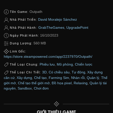
Outpath
Tên Game:
David Moralejo Sánchez
Nhà Phát Triển:
GrabTheGames
,
UpgradePoint
Nhà Phát Hành:
16/10/2023
Ngày Phát Hành:
560 MB
Dung Lượng:
Link Gốc:
https://store.steampowered.com/app/2237970/Outpath/
Phiêu lưu
,
Mô phỏng
,
Chiến lược
Thể Loại Chung:
3D
,
Có chiều sâu
,
Tự động
,
Xây dựng
Thể Loại Chi Tiết:
căn cứ
,
Xây dựng
,
Chế tạo
,
Farming Sim
,
Nhàn rỗi
,
Quản lý
,
Thế
giới mở
,
Chế tạo thế giới mở
,
Đồ họa pixel
,
Relaxing
,
Quản lý tài
nguyên
,
Sandbox
,
Chơi đơn
GIỚI THIỆU GAME