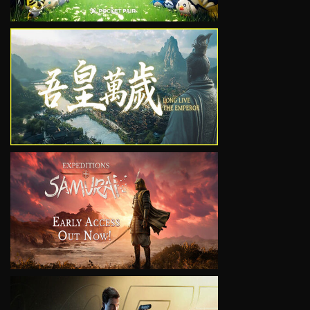
VIEW
VIEW