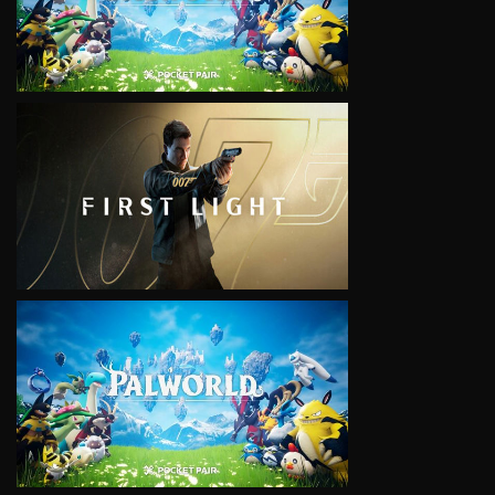
VIEW
VIEW