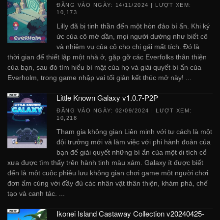
ĐĂNG VÀO NGÀY:
14/11/2024
| LƯỢT XEM:
10,173
Lilly đã bị tinh thần đến một hòn đảo bí ẩn. Khi ký
ức của cô mờ dần, mọi người dường như biết cô
và nhiệm vụ của cô cho chị gái mất tích. Đó là
thời gian để thiết lập một nhà ở, gặp gỡ các Everfolks thân thiện
của bạn, sau đó tìm hiểu bí mật của họ và giải quyết bí ẩn của
Everholm, trong game nhập vai tối giản kết thúc mở này! ...
Little Known Galaxy v1.0.7-P2P
ĐĂNG VÀO NGÀY:
02/09/2024
| LƯỢT XEM:
10,218
Tham gia không gian Liên minh với tư cách là một
đội trưởng mới và làm việc với phi hành đoàn của
bạn để giải quyết những bí ẩn của một di tích cổ
xưa được tìm thấy trên hành tinh màu xám. Galaxy ít được biết
đến là một cuộc phiêu lưu không gian chơi game một người chơi
đơn ấm cúng với đầy đủ các nhân vật thân thiện, khám phá, chế
tạo và canh tác. ...
Ikonei Island Castaway Collection v20240425-