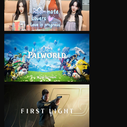
VIEW
VIEW
VIEW