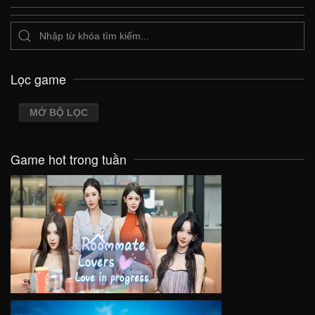
Lọc game
MỞ BỘ LỌC
Game hot trong tuần
VIEW