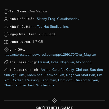
Ova Magica
Tên Game:
Skinny Frog
,
Claudiathedev
Nhà Phát Triển:
Top Hat Studios, Inc.
Nhà Phát Hành:
28/05/2026
Ngày Phát Hành:
1.7 GB
Dung Lượng:
Link Gốc:
https://store.steampowered.com/app/1299170/Ova_Magica/
Casual
,
Indie
,
Nhập vai
,
Mô phỏng
Thể Loại Chung:
Anime
,
Colorful
,
Cozy
,
Chế tạo
,
Sưu tầm
Thể Loại Chi Tiết:
sinh vật
,
Cute
,
Khám phá
,
Farming Sim
,
Nhập vai Nhật Bản
,
Life
Sim
,
Cổ điển
,
Relaxing
,
Lãng mạn
,
Chơi đơn
,
Giàu cốt truyện
,
Chiến đấu theo lượt
,
Wholesome
GIỚI THIỆU GAME