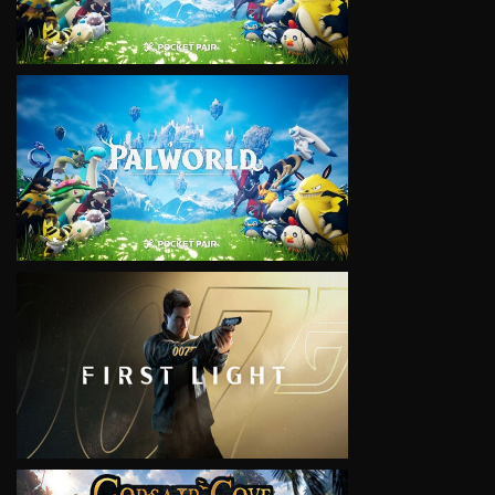
VIEW
VIEW