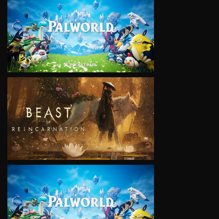
VIEW
VIEW
VIEW