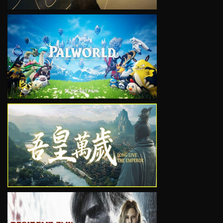
VIEW
VIEW