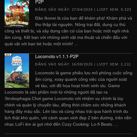
P2P
ĐĂNG VÀO NGÀY:
27/04/2024
| LƯỢT XEM: 9,323
Đảo Ikonei là của bạn để khám phá! Khám phá và
thu thập tài nguyên. Nông trại đất, dụng cụ thủ
công và thiết bị, và xây dựng căn cứ của bạn hoặc một ngôi nhà
ấm cúng. Kết bạn với những sinh vật ma thuật và chiến đấu với
quái vật với bạn bè hoặc một mình! ...
Locomoto v1.1.1-P2P
ĐĂNG VÀO NGÀY:
16/08/2025
| LƯỢT XEM: 2,211
Locomoto là game phiêu lưu mô phỏng cuộc sống
ấm cúng, xoay quanh công việc của người soát
vé tàu, với đồ họa hoạt hình xinh xỉu. Game
Locomoto là sản phẩm mới từ những người đã tạo ra
Strobophagia.Chơi game Locomoto với nhiệm vụ chính là tùy
chỉnh và quản lý chuyến tàu, đồng thời chăm sóc những khách
hàng đầy màu sắc. Lên tàu và cùng nhau trải qua hành trình du
lịch thật khó quên, với cảnh quan xinh đẹp 2 bên đường, trên nền
nhạc LoFi êm ái gợi nhớ đến Cozy Cooking: Lo-fi Beats. ...