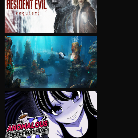
VIEW
VIEW
VIEW