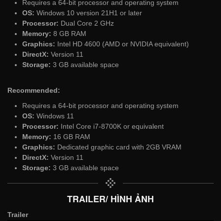
Requires a 64-bit processor and operating system
OS:
Windows 10 version 21H1 or later
Processor:
Dual Core 2 GHz
Memory:
8 GB RAM
Graphics:
Intel HD 4600 (AMD or NVIDIA equivalent)
DirectX:
Version 11
Storage:
3 GB available space
Recommended:
Requires a 64-bit processor and operating system
OS:
Windows 11
Processor:
Intel Core i7-8700K or equivalent
Memory:
16 GB RAM
Graphics:
Dedicated graphic card with 2GB VRAM
DirectX:
Version 11
Storage:
3 GB available space
TRAILER/ HÌNH ẢNH
Trailer