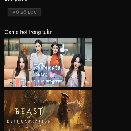
MỞ BỘ LỌC
Game hot trong tuần
VIEW
VIEW