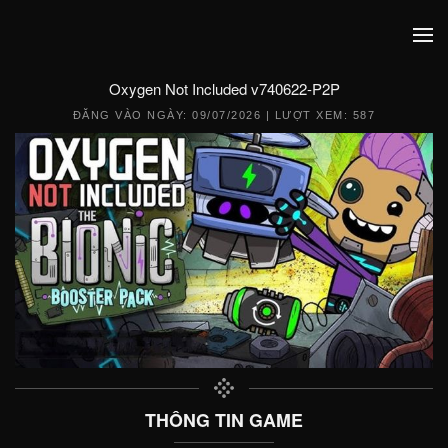
Oxygen Not Included v740622-P2P
ĐĂNG VÀO NGÀY:
09/07/2026
| LƯỢT XEM: 587
THÔNG TIN GAME