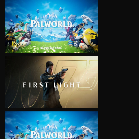
VIEW
VIEW
VIEW