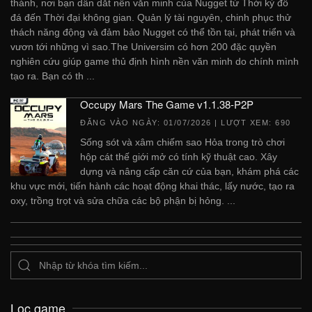
thánh, nơi bạn dẫn dắt nền văn minh của Nugget từ Thời kỳ đồ
đá đến Thời đại không gian. Quản lý tài nguyên, chinh phục thử
thách năng động và đảm bảo Nugget có thể tồn tại, phát triển và
vươn tới những vì sao.The Universim có hơn 200 đặc quyền
nghiên cứu giúp game thủ định hình nền văn minh do chính mình
tạo ra. Bạn có th ...
Occupy Mars The Game v1.1.38-P2P
ĐĂNG VÀO NGÀY:
01/07/2026
| LƯỢT XEM: 690
Sống sót và xâm chiếm sao Hỏa trong trò chơi
hộp cát thế giới mở có tính kỹ thuật cao. Xây
dựng và nâng cấp căn cứ của bạn, khám phá các
khu vực mới, tiến hành các hoạt động khai thác, lấy nước, tạo ra
oxy, trồng trọt và sửa chữa các bộ phận bị hỏng. ...
Lọc game