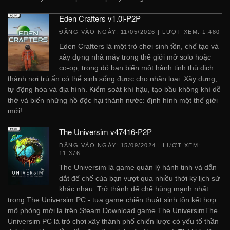
Eden Crafters v1.0i-P2P
ĐĂNG VÀO NGÀY:
11/05/2026
| LƯỢT XEM: 1,480
Eden Crafters là một trò chơi sinh tồn, chế tạo và
xây dựng nhà máy trong thế giới mở solo hoặc
co-op, trong đó bạn biến một hành tinh thù địch
thành nơi trú ẩn có thể sinh sống được cho nhân loại. Xây dựng,
tự động hóa và địa hình. Kiểm soát khí hậu, tạo bầu không khí dễ
thở và biến những hồ độc hại thành nước: định hình một thế giới
mới! ...
The Universim v47416-P2P
ĐĂNG VÀO NGÀY:
15/09/2024
| LƯỢT XEM:
11,376
The Universim là game quản lý hành tinh và dẫn
dắt đế chế của bạn vượt qua nhiều thời kỳ lịch sử
khác nhau. Trở thành đế chế hùng mạnh nhất
trong The Universim PC - tựa game chiến thuật sinh tồn kết hợp
mô phỏng mới lạ trên Steam.Download game The UniversimThe
Universim PC là trò chơi xây thành phố chiến lược có yếu tố thần