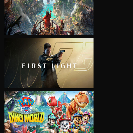
VIEW
VIEW
VIEW