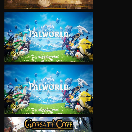
VIEW
VIEW