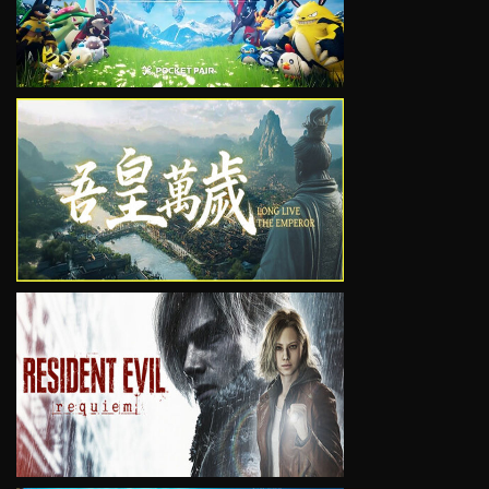
VIEW
VIEW