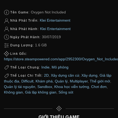
Oxygen Not Included
Tên Game:
Klei Entertainment
Nhà Phát Triển:
Klei Entertainment
Nhà Phát Hành:
30/07/2019
Ngày Phát Hành:
1.6 GB
Dung Lượng:
Link Gốc:
https://store.steampowered.com/app/2952300/Oxygen_Not_Include
Indie
,
Mô phỏng
Thể Loại Chung:
2D
,
Xây dựng căn cứ
,
Xây dựng
,
Giả lập
Thể Loại Chi Tiết:
thuộc địa
,
Difficult
,
Khám phá
,
Quản lý
,
Multiplayer
,
Thế giới mở
,
Quản lý tài nguyên
,
Sandbox
,
Khoa học viễn tưởng
,
Chơi đơn
,
Không gian
,
Giả lập không gian
,
Sống sót
GIỚI THIỆU GAME