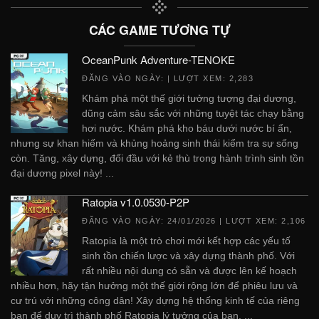
CÁC GAME TƯƠNG TỰ
OceanPunk Adventure-TENOKE
ĐĂNG VÀO NGÀY:
| LƯỢT XEM: 2,283
Khám phá một thế giới tưởng tượng đại dương,
dũng cảm sâu sắc với những tuyệt tác chạy bằng
hơi nước. Khám phá kho báu dưới nước bí ẩn,
nhưng sự khan hiếm và khủng hoảng sinh thái kiểm tra sự sống
còn. Tăng, xây dựng, đối đầu với kẻ thù trong hành trình sinh tồn
đại dương pixel này! ...
Ratopia v1.0.0530-P2P
ĐĂNG VÀO NGÀY:
24/01/2026
| LƯỢT XEM: 2,106
Ratopia là một trò chơi mới kết hợp các yếu tố
sinh tồn chiến lược và xây dựng thành phố. Với
rất nhiều nội dung có sẵn và được lên kế hoạch
nhiều hơn, hãy tận hưởng một thế giới rộng lớn để phiêu lưu và
cư trú với những công dân! Xây dựng hệ thống kinh tế của riêng
bạn để duy trì thành phố Ratopia lý tưởng của bạn. ...