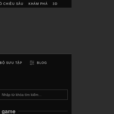
Ó CHIỀU SÂU
KHÁM PHÁ
3D
BỘ SƯU TẬP
BLOG
c game