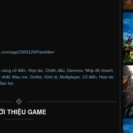
.com/app/2300120/Painkiller/
 súng cổ điển
,
Hợp tác
,
Chiến đấu
,
Demons
,
Nhịp độ nhanh
,
 nhất
,
Máu me
,
Gothic
,
Kinh dị
,
Multiplayer
,
Cổ điển
,
Hợp tác
Bạo lực
ỚI THIỆU GAME