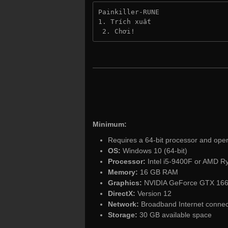
Painkiller-RUNE
1. Trích xuất
 2. Chơi!
Minimum:
Requires a 64-bit processor and ope
OS:
Windows 10 (64-bit)
Processor:
Intel i5-9400F or AMD R
Memory:
16 GB RAM
Graphics:
NVIDIA GeForce GTX 1660
DirectX:
Version 12
Network:
Broadband Internet connec
Storage:
30 GB available space