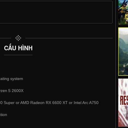
CẤU HÌNH
rating system
yzen 5 2600X
 Super or AMD Radeon RX 6600 XT or Intel Arc A750
tion