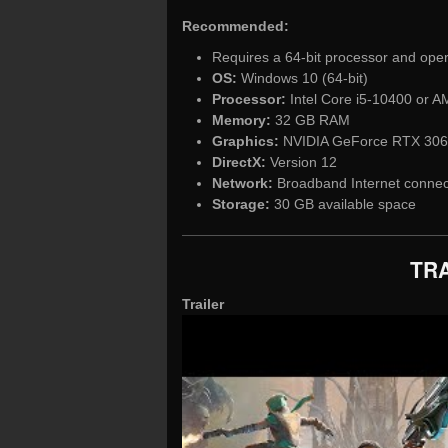
Recommended:
Requires a 64-bit processor and ope
OS:
Windows 10 (64-bit)
Processor:
Intel Core i5-10400 or 
Memory:
32 GB RAM
Graphics:
NVIDIA GeForce RTX 3060
DirectX:
Version 12
Network:
Broadband Internet connec
Storage:
30 GB available space
TRA
Trailer