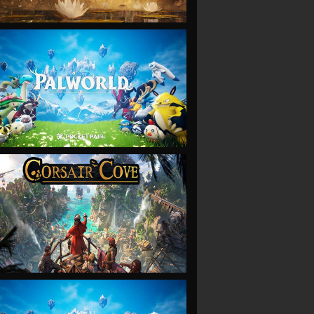
VIEW
VIEW