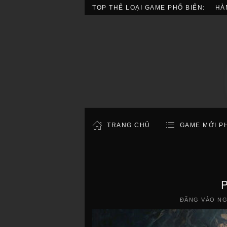
TOP THỂ LOẠI GAME PHỔ BIẾN:
HÀ
TRANG CHỦ
GAME MỚI P
P
ĐĂNG VÀO N