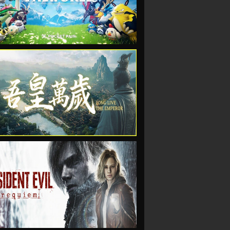
VIEW
VIEW