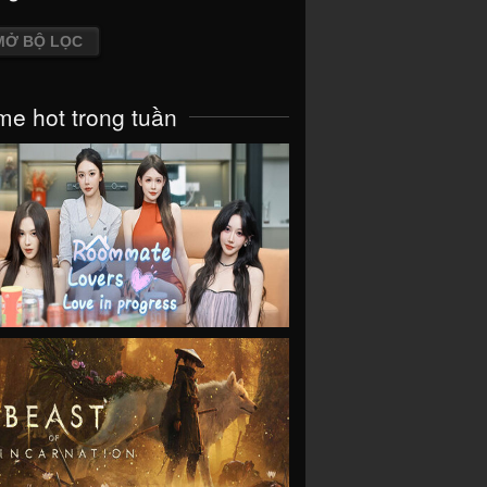
MỞ BỘ LỌC
e hot trong tuần
VIEW
VIEW