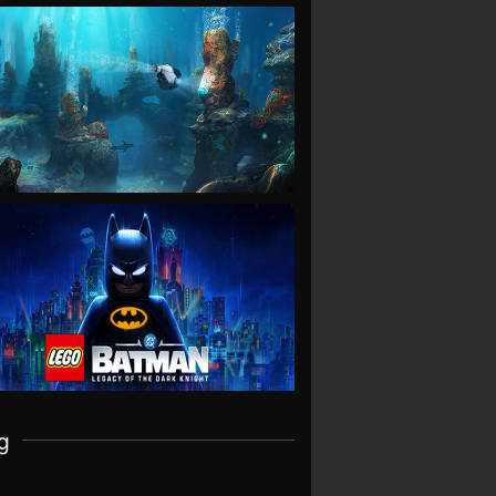
VIEW
VIEW
g