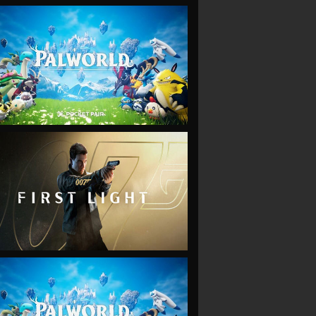
VIEW
VIEW
VIEW