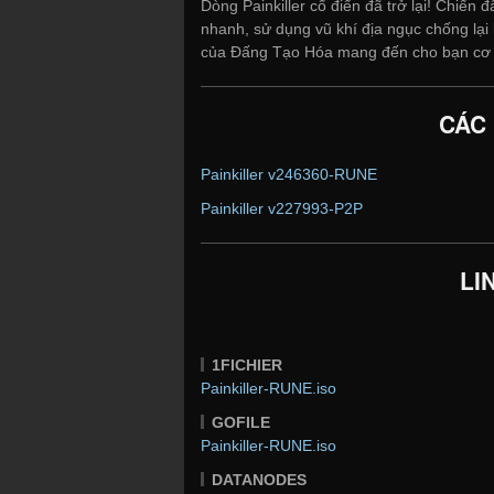
Dòng Painkiller cổ điển đã trở lại! Chiế
nhanh, sử dụng vũ khí địa ngục chống lại l
của Đấng Tạo Hóa mang đến cho bạn cơ h
CÁC
Painkiller v246360-RUNE
Painkiller v227993-P2P
LI
1FICHIER
Painkiller-RUNE.iso
GOFILE
Painkiller-RUNE.iso
DATANODES