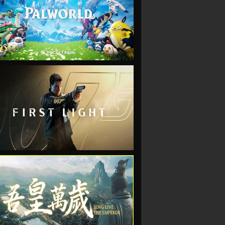
VIEW
VIEW
VIEW