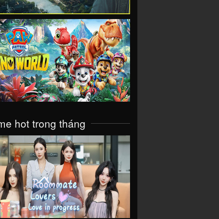
VIEW
e hot trong tháng
VIEW