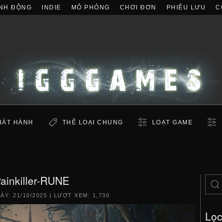
NH ĐỘNG
INDIE
MÔ PHỎNG
CHƠI ĐƠN
PHIÊU LƯU
C
HÁT HÀNH
THỂ LOẠI CHUNG
LOẠT GAME
ainkiller-RUNE
GÀY:
21/10/2025
| LƯỢT XEM: 1,730
Lọ