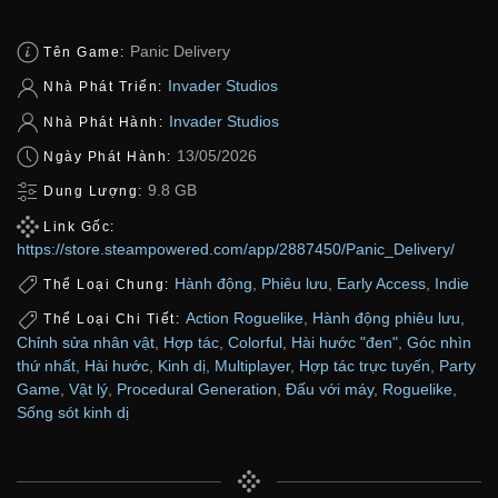
Panic Delivery
Tên Game:
Invader Studios
Nhà Phát Triển:
Invader Studios
Nhà Phát Hành:
13/05/2026
Ngày Phát Hành:
9.8 GB
Dung Lượng:
Link Gốc:
https://store.steampowered.com/app/2887450/Panic_Delivery/
Hành động
,
Phiêu lưu
,
Early Access
,
Indie
Thể Loại Chung:
Action Roguelike
,
Hành động phiêu lưu
,
Thể Loại Chi Tiết:
Chỉnh sửa nhân vật
,
Hợp tác
,
Colorful
,
Hài hước "đen"
,
Góc nhìn
thứ nhất
,
Hài hước
,
Kinh dị
,
Multiplayer
,
Hợp tác trực tuyến
,
Party
Game
,
Vật lý
,
Procedural Generation
,
Đấu với máy
,
Roguelike
,
Sống sót kinh dị