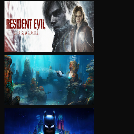
VIEW
VIEW
VIEW