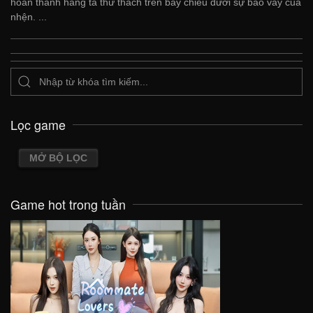
hoàn thành hàng tá thử thách trên bảy chiều dưới sự bao vây của
nhện. ...
Lọc game
MỞ BỘ LỌC
Game hot trong tuần
VIEW