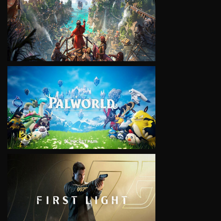
VIEW
VIEW
VIEW