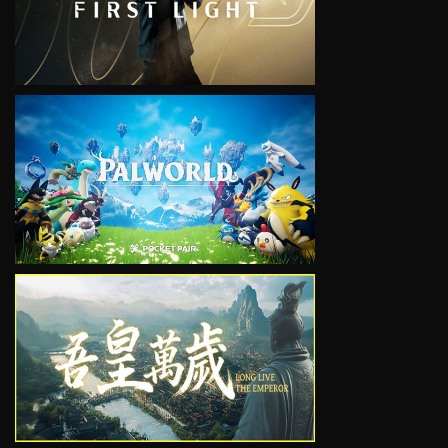
VIEW
VIEW