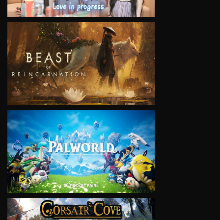
VIEW
VIEW