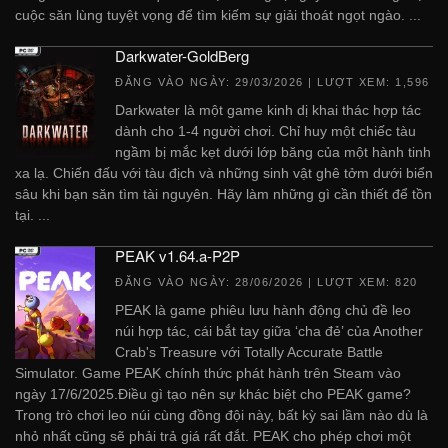
cuộc săn lùng tuyệt vọng để tìm kiếm sự giải thoát ngọt ngào. ...
Darkwater-GoldBerg
ĐĂNG VÀO NGÀY:
29/03/2026
| LƯỢT XEM: 1,596
Darkwater là một game kinh dị khai thác hợp tác
dành cho 1-4 người chơi. Chỉ huy một chiếc tàu
ngầm bị mắc kẹt dưới lớp băng của một hành tinh
xa lạ. Chiến đấu với tàu địch và những sinh vật ghê tởm dưới biển
sâu khi bạn săn tìm tài nguyên. Hãy làm những gì cần thiết để tồn
tại. ...
PEAK v1.64.a-P2P
ĐĂNG VÀO NGÀY:
28/06/2026
| LƯỢT XEM: 820
PEAK là game phiêu lưu hành động chủ đề leo
núi hợp tác, cái bắt tay giữa ‘cha đẻ’ của Another
Crab's Treasure với Totally Accurate Battle
Simulator. Game PEAK chính thức phát hành trên Steam vào
ngày 17/6/2025.Điều gì tạo nên sự khác biệt cho PEAK game?
Trong trò chơi leo núi cùng đồng đội này, bất kỳ sai lầm nào dù là
nhỏ nhất cũng sẽ phải trả giá rất đắt. PEAK cho phép chơi một