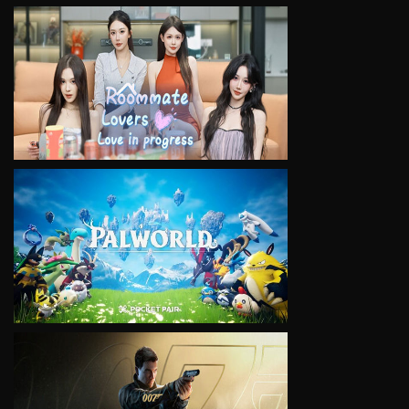
VIEW
VIEW
VIEW