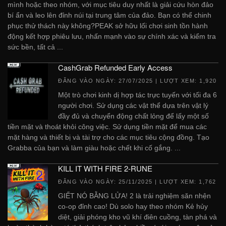
mình hoặc theo nhóm, với mục tiêu duy nhất là giải cứu hòn đảo
bí ẩn và leo lên đỉnh núi tại trung tâm của đảo. Bạn có thể chinh
phục thử thách này không?PEAK sở hữu lối chơi sinh tồn hành
động kết hợp phiêu lưu, nhấn mạnh vào sự chính xác và kiểm tra
sức bền, tất cả ...
CashGrab Refunded Early Access
ĐĂNG VÀO NGÀY:
27/07/2025
| LƯỢT XEM: 1,920
Một trò chơi kinh dị hợp tác trực tuyến với tối đa 6
người chơi. Sử dụng các vật thể dựa trên vật lý
đầy đủ và chuyển động chất lỏng để lấy một số
tiền mặt và thoát khỏi công việc. Sử dụng tiền mặt để mua các
mặt hàng và thiết bị và tài trợ cho các mục tiêu cộng đồng. Tạo
Grabba của bạn và làm giàu hoặc chết khi cố gắng. ...
KILL IT WITH FIRE 2-RUNE
ĐĂNG VÀO NGÀY:
25/11/2025
| LƯỢT XEM: 1,762
GIẾT NÓ BẰNG LỬA! 2 là trải nghiệm săn nhện
co-op đỉnh cao! Dù solo hay theo nhóm Kẻ hủy
diệt, giải phóng kho vũ khí điên cuồng, tàn phá và