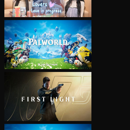
VIEW
VIEW