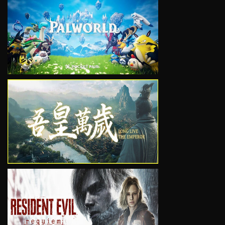
VIEW
VIEW
VIEW