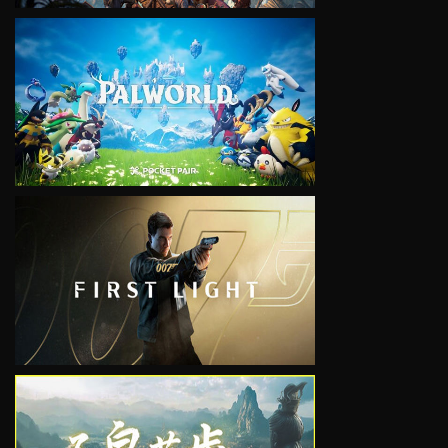
VIEW
VIEW