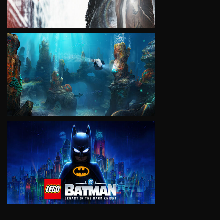
VIEW
VIEW