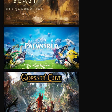
VIEW
VIEW
VIEW