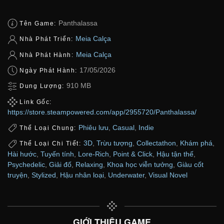
Panthalassa
Tên Game:
Meia Calça
Nhà Phát Triển:
Meia Calça
Nhà Phát Hành:
17/05/2026
Ngày Phát Hành:
910 MB
Dung Lượng:
Link Gốc:
https://store.steampowered.com/app/2955720/Panthalassa/
Phiêu lưu
,
Casual
,
Indie
Thể Loại Chung:
3D
,
Trừu tượng
,
Collectathon
,
Khám phá
,
Thể Loại Chi Tiết:
Hài hước
,
Tuyến tính
,
Lore-Rich
,
Point & Click
,
Hậu tận thế
,
Psychedelic
,
Giải đố
,
Relaxing
,
Khoa học viễn tưởng
,
Giàu cốt
truyện
,
Stylized
,
Hậu nhân loại
,
Underwater
,
Visual Novel
GIỚI THIỆU GAME