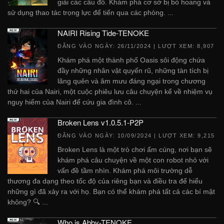
giải các câu đố. Khám phá cơ sở bị bỏ hoang và
sử dụng thao tác trọng lực để tiến qua các phòng. ...
NAIRI Rising Tide-TENOKE
ĐĂNG VÀO NGÀY:
26/11/2024
| LƯỢT XEM: 8,907
Khám phá một thành phố Oasis sôi động chứa
đầy những nhân vật quyến rũ, những tàn tích bị
lãng quên và âm mưu đáng ngại trong chương
thứ hai của Nairi, một cuộc phiêu lưu câu chuyện kể về nhiệm vụ
nguy hiểm của Nairi để cứu gia đình cô. ...
Broken Lens v1.0.5.1-P2P
ĐĂNG VÀO NGÀY:
10/09/2024
| LƯỢT XEM: 9,215
Broken Lens là một trò chơi ấm cúng, nơi bạn sẽ
khám phá câu chuyện về một con robot nhỏ với
vấn đề tầm nhìn. Khám phá môi trường dễ
thương đa dạng theo tốc độ của riêng bạn và điều tra để hiểu
những gì đã xảy ra với họ. Bạn có thể khám phá tất cả các bí mật
không? 🔍 ...
Who is Abby-TENOKE