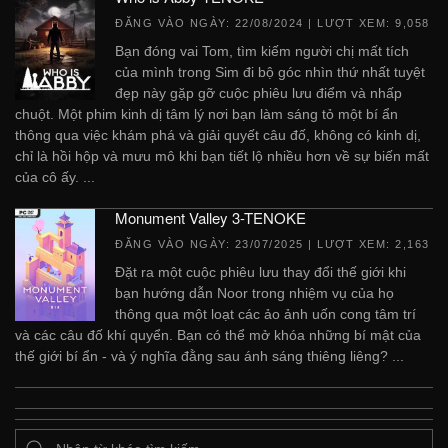
ĐĂNG VÀO NGÀY:
22/08/2024
| LƯỢT XEM: 9,058
Bạn đóng vai Tom, tìm kiếm người chị mất tích
của mình trong Sim đi bộ góc nhìn thứ nhất tuyệt
đẹp này gặp gỡ cuộc phiêu lưu điểm và nhấp
chuột. Một phim kinh dị tâm lý nơi bạn làm sáng tỏ một bí ẩn
thông qua việc khám phá và giải quyết câu đố, không có kinh dị,
chỉ là hồi hộp và mưu mô khi bạn tiết lộ nhiều hơn về sự biến mất
của cô ấy. ...
Monument Valley 3-TENOKE
ĐĂNG VÀO NGÀY:
23/07/2025
| LƯỢT XEM: 2,163
Đặt ra một cuộc phiêu lưu thay đổi thế giới khi
bạn hướng dẫn Noor trong nhiệm vụ của họ
thông qua một loạt các ảo ảnh uốn cong tâm trí
và các câu đố khí quyển. Bạn có thể mở khóa những bí mật của
thế giới bí ẩn - và ý nghĩa đằng sau ánh sáng thiêng liêng? ...