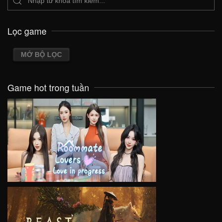
Lọc game
MỞ BỘ LỌC
Game hot trong tuần
VIEW