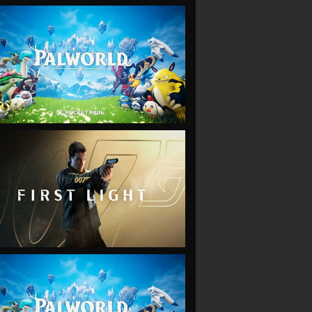
VIEW
VIEW
VIEW