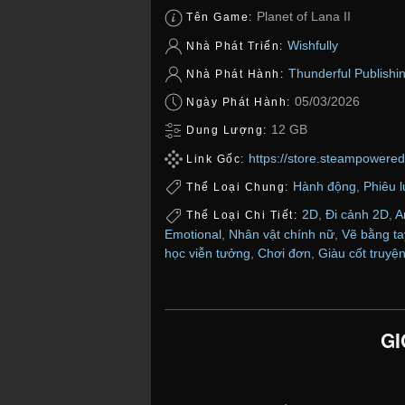
Planet of Lana II
Tên Game:
Wishfully
Nhà Phát Triển:
Thunderful Publishi
Nhà Phát Hành:
05/03/2026
Ngày Phát Hành:
12 GB
Dung Lượng:
https://store.steampowere
Link Gốc:
Hành động
,
Phiêu 
Thể Loại Chung:
2D
,
Đi cảnh 2D
,
A
Thể Loại Chi Tiết:
Emotional
,
Nhân vật chính nữ
,
Vẽ bằng ta
học viễn tưởng
,
Chơi đơn
,
Giàu cốt truyệ
GI