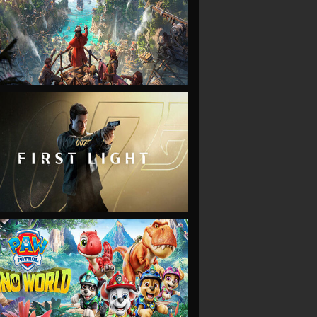
VIEW
VIEW
VIEW