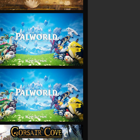
VIEW
VIEW