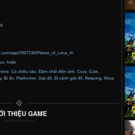
ng
d.com/app/2997230/Planet_of_Lana_II/
lưu
,
Indie
nime
,
Có chiều sâu
,
Đậm chất điện ảnh
,
Cozy
,
Cute
,
y
,
Bí ẩn
,
Platformer
,
Giải đố
,
Đi cảnh giải đố
,
Relaxing
,
Khoa
n
ỚI THIỆU GAME