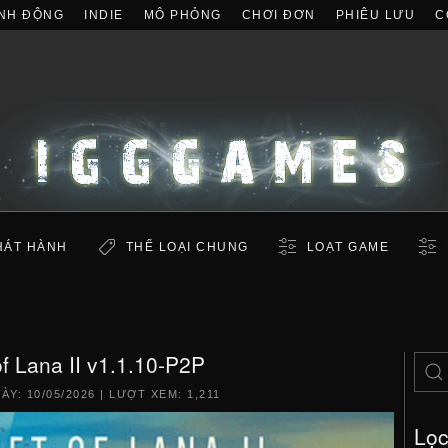
NH ĐỘNG
INDIE
MÔ PHỎNG
CHƠI ĐƠN
PHIÊU LƯU
C
HÁT HÀNH
THỂ LOẠI CHUNG
LOẠT GAME
of Lana II v1.1.10-P2P
GÀY:
10/05/2026
| LƯỢT XEM: 1,211
Lọ