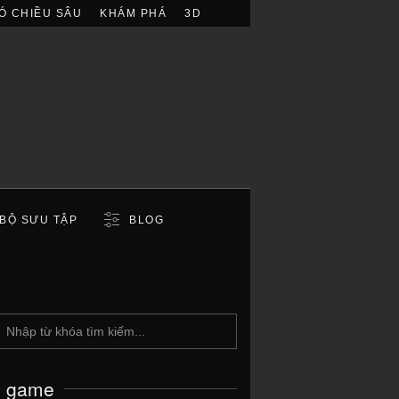
Ó CHIỀU SÂU
KHÁM PHÁ
3D
BỘ SƯU TẬP
BLOG
c game