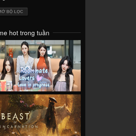
MỞ BỘ LỌC
e hot trong tuần
VIEW
VIEW