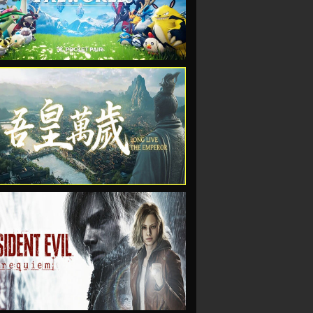
VIEW
VIEW