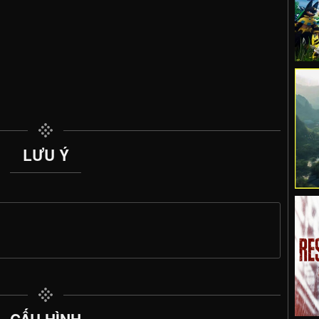
LƯU Ý
CẤU HÌNH