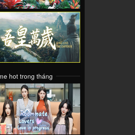
VIEW
e hot trong tháng
VIEW