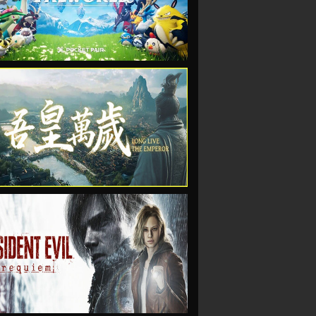
VIEW
VIEW