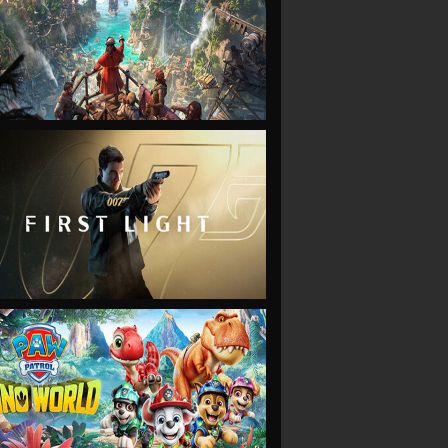
VIEW
VIEW
VIEW