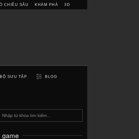
Ó CHIỀU SÂU
KHÁM PHÁ
3D
BỘ SƯU TẬP
BLOG
c game