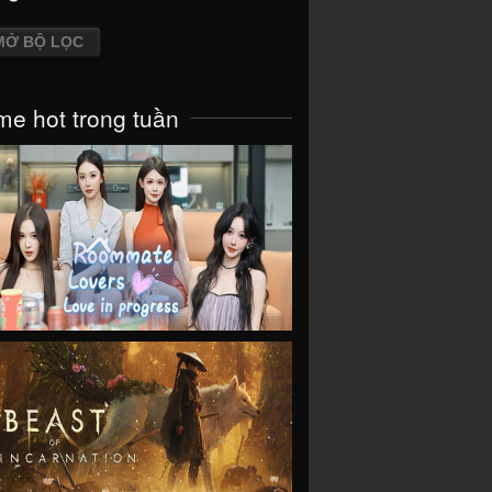
MỞ BỘ LỌC
e hot trong tuần
VIEW
VIEW