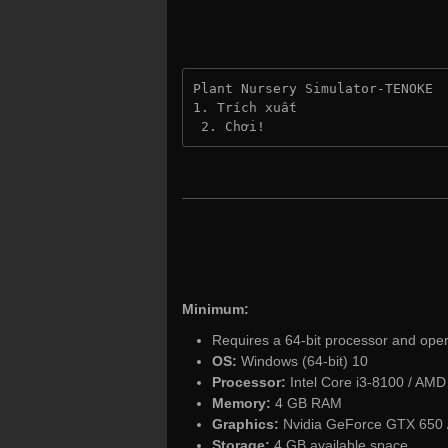
Plant Nursery Simulator-TENOKE
1. Trích xuất
 2. Chơi!
Minimum:
Requires a 64-bit processor and ope
OS:
Windows (64-bit) 10
Processor:
Intel Core i3-8100 / AMD
Memory:
4 GB RAM
Graphics:
Nvidia GeForce GTX 650 
Storage:
4 GB available space