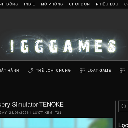
NH ĐỘNG
INDIE
MÔ PHỎNG
CHƠI ĐƠN
PHIÊU LƯU
C
HÁT HÀNH
THỂ LOẠI CHUNG
LOẠT GAME
rsery Simulator-TENOKE
GÀY:
23/06/2026
| LƯỢT XEM: 721
Lọ