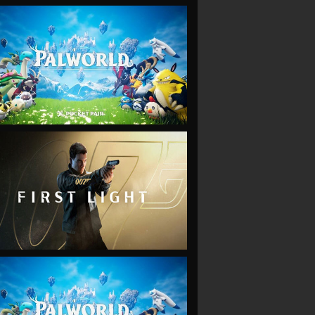
VIEW
VIEW
VIEW