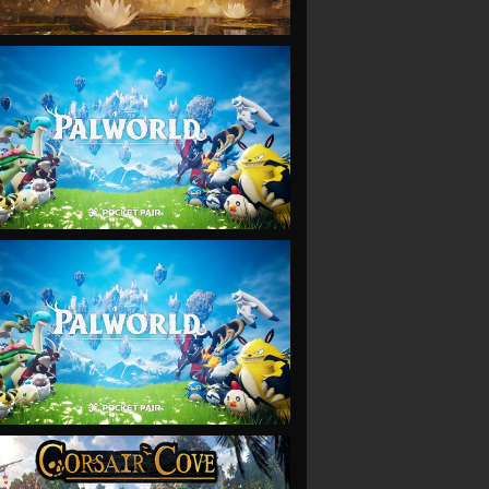
VIEW
VIEW