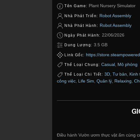
Plant Nursery Simulator
Tên Game:
Robot Assembly
Nhà Phát Triển:
Robot Assembly
Nhà Phát Hành:
22/06/2026
Ngày Phát Hành:
3.5 GB
Dung Lượng:
https://store.steampowere
Link Gốc:
Casual
,
Mô phỏng
Thể Loại Chung:
3D
,
Tư bản
,
Kinh 
Thể Loại Chi Tiết:
công việc
,
Life Sim
,
Quản lý
,
Relaxing
,
Ch
GI
Điều hành Vườn ươm thực vật ấm cúng của 