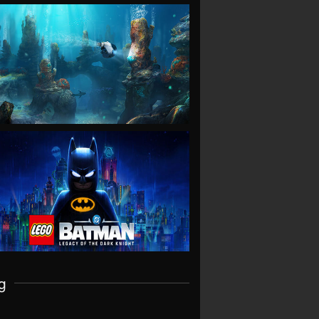
VIEW
VIEW
g