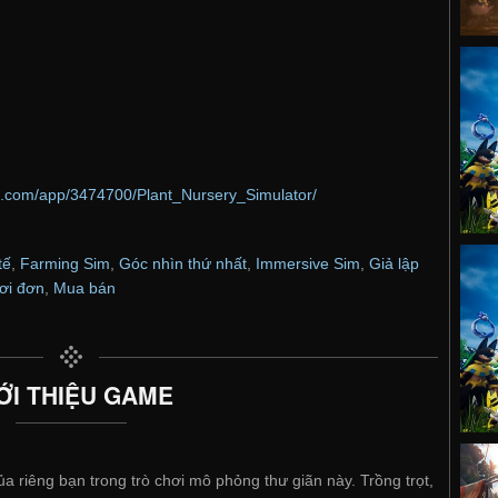
d.com/app/3474700/Plant_Nursery_Simulator/
tế
,
Farming Sim
,
Góc nhìn thứ nhất
,
Immersive Sim
,
Giả lập
ơi đơn
,
Mua bán
ỚI THIỆU GAME
riêng bạn trong trò chơi mô phỏng thư giãn này. Trồng trọt,