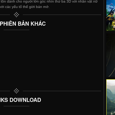
h tồn dành cho người lớn góc nhìn thứ ba 3D với nhân vật nữ
 với các yếu tố thế giới bán mở.
 PHIÊN BẢN KHÁC
NKS DOWNLOAD