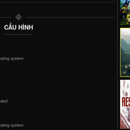
CẤU HÌNH
rating system
nded
rating system