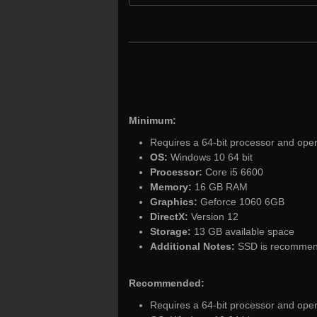
Minimum:
Requires a 64-bit processor and ope
OS:
Windows 10 64 bit
Processor:
Core i5 6600
Memory:
16 GB RAM
Graphics:
Geforce 1060 6GB
DirectX:
Version 12
Storage:
13 GB available space
Additional Notes:
SSD is recomme
Recommended:
Requires a 64-bit processor and ope