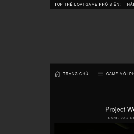
TOP THỂ LOẠI GAME PHỔ BIẾN:
HÀ
TRANG CHỦ
GAME MỚI P
Project W
ĐĂNG VÀO N