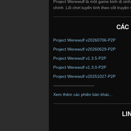
Project Werewulf là một game kinh dị sin
chính. Lối chơi tuyến tính theo cốt truyện
CÁC
Project Werewulf v20260706-P2P
Project Werewulf v20260629-P2P
Project Werewulf v1.3.5-P2P
Project Werewulf v1.3.0-P2P
Project Werewulf v20251027-P2P
——————————
Xem thêm các phiên bản khác...
LI