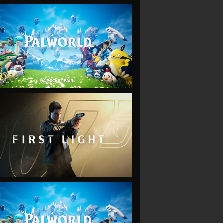
VIEW
VIEW
VIEW