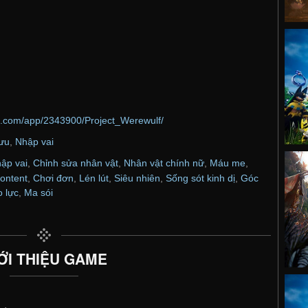
d.com/app/2343900/Project_Werewulf/
lưu
,
Nhập vai
ập vai
,
Chỉnh sửa nhân vật
,
Nhân vật chính nữ
,
Máu me
,
ontent
,
Chơi đơn
,
Lén lút
,
Siêu nhiên
,
Sống sót kinh dị
,
Góc
 lực
,
Ma sói
ỚI THIỆU GAME