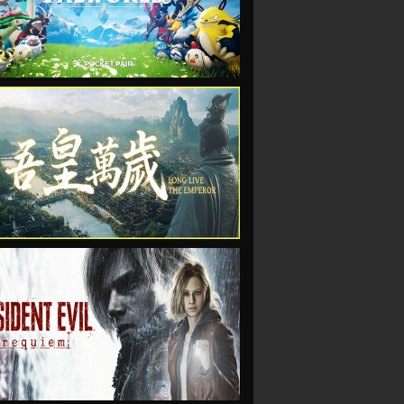
VIEW
VIEW