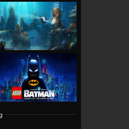
VIEW
VIEW
g