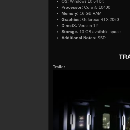
OS:
Windows 10 64 bit
Processor:
Core i5 10400
Memory:
16 GB RAM
Graphics:
Geforece RTX 2060
DirectX:
Version 12
Storage:
13 GB available space
Additional Notes:
SSD
TRA
Trailer