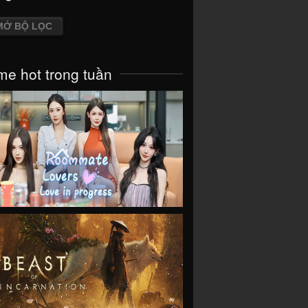
MỞ BỘ LỌC
e hot trong tuần
VIEW
VIEW