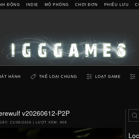
NH ĐỘNG
INDIE
MÔ PHỎNG
CHƠI ĐƠN
PHIÊU LƯU
C
HÁT HÀNH
THỂ LOẠI CHUNG
LOẠT GAME
erewulf v20260612-P2P
GÀY:
21/06/2026
| LƯỢT XEM: 908
Lọ