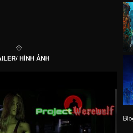
ILER/ HÌNH ẢNH
Blo