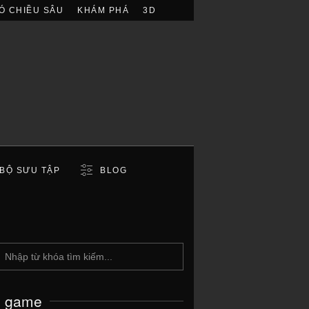
Ó CHIỀU SÂU
KHÁM PHÁ
3D
BỘ SƯU TẬP
BLOG
c game