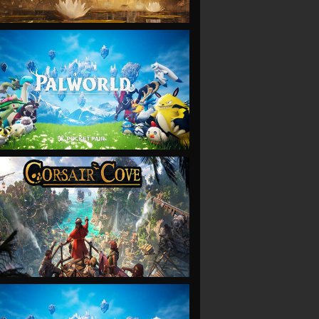
VIEW
VIEW