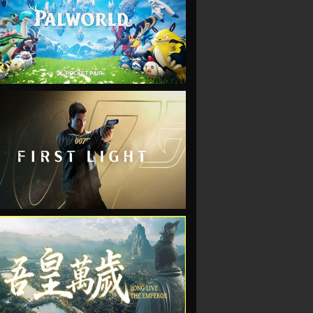
VIEW
VIEW
VIEW