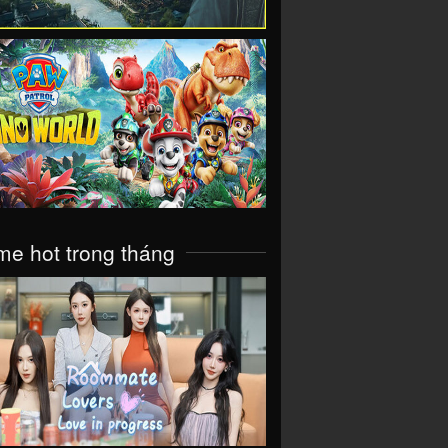
VIEW
e hot trong tháng
VIEW