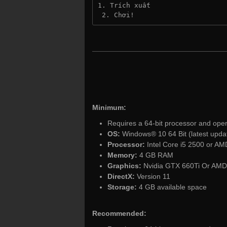
1. Trích xuất
 2. Chơi!
Minimum:
Requires a 64-bit processor and ope
OS:
Windows® 10 64 Bit (latest updat
Processor:
Intel Core i5 2500 or A
Memory:
4 GB RAM
Graphics:
Nvidia GTX 660Ti Or AMD
DirectX:
Version 11
Storage:
4 GB available space
Recommended: