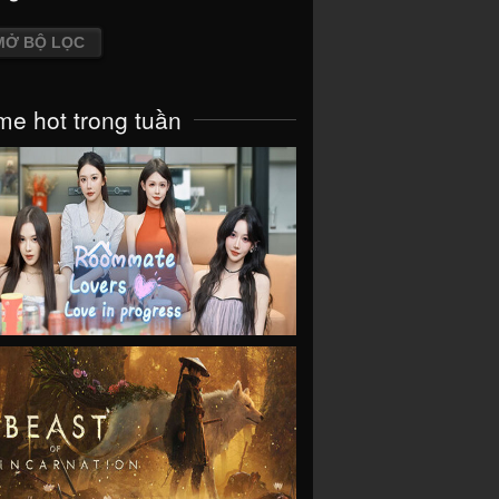
MỞ BỘ LỌC
e hot trong tuần
VIEW
VIEW