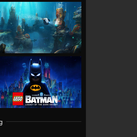
VIEW
VIEW
g