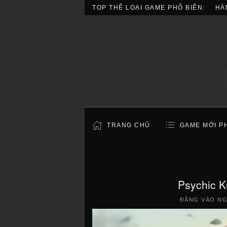
TOP THỂ LOẠI GAME PHỔ BIẾN:
HÀ
TRANG CHỦ
GAME MỚI P
Psychic 
ĐĂNG VÀO N