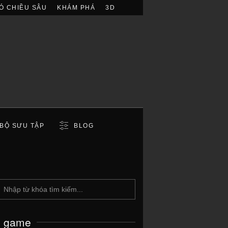
Ó CHIỀU SÂU
KHÁM PHÁ
3D
BỘ SƯU TẬP
BLOG
c game