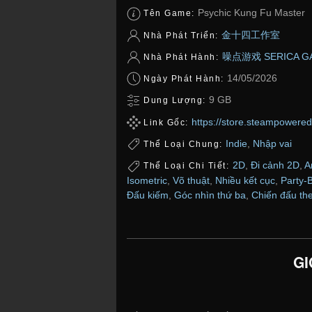
Psychic Kung Fu Master
Tên Game:
金十四工作室
Nhà Phát Triển:
噪点游戏 SERICA G
Nhà Phát Hành:
14/05/2026
Ngày Phát Hành:
9 GB
Dung Lượng:
https://store.steampower
Link Gốc:
Indie
,
Nhập vai
Thể Loại Chung:
2D
,
Đi cảnh 2D
,
A
Thể Loại Chi Tiết:
Isometric
,
Võ thuật
,
Nhiều kết cục
,
Party-
Đấu kiếm
,
Góc nhìn thứ ba
,
Chiến đấu the
GI