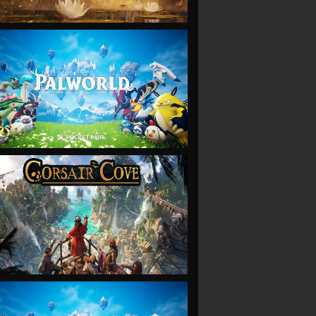
VIEW
VIEW