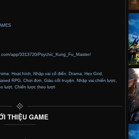
AMES
ed.com/app/3313720/Psychic_Kung_Fu_Master/
nime
,
Hoạt hình
,
Nhập vai cổ điển
,
Drama
,
Hex Grid
,
Based RPG
,
Chơi đơn
,
Giàu cốt truyện
,
Nhập vai chiến lược
,
o lượt
,
Chiến lược theo lượt
ỚI THIỆU GAME