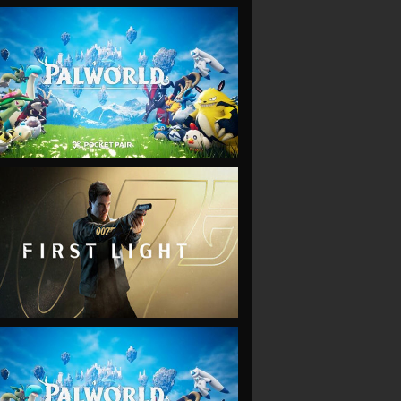
VIEW
VIEW
VIEW