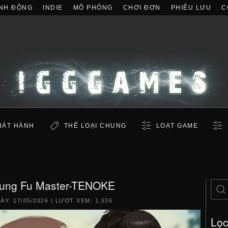
NH ĐỘNG
INDIE
MÔ PHỎNG
CHƠI ĐƠN
PHIÊU LƯU
C
HÁT HÀNH
THỂ LOẠI CHUNG
LOẠT GAME
Kung Fu Master-TENOKE
GÀY:
17/05/2026
| LƯỢT XEM: 1,536
Lọ