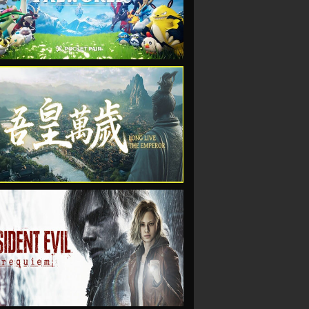
VIEW
VIEW