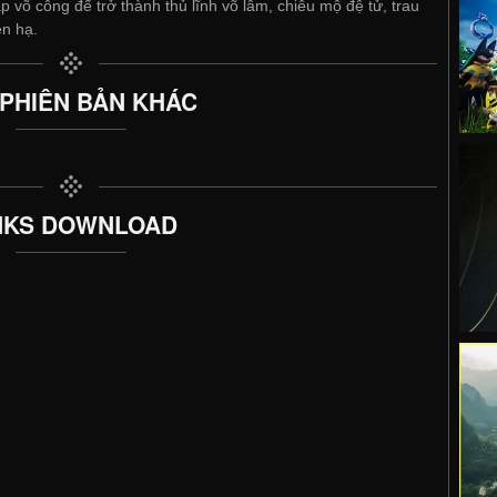
p võ công để trở thành thủ lĩnh võ lâm, chiêu mộ đệ tử, trau
ên hạ.
 PHIÊN BẢN KHÁC
NKS DOWNLOAD