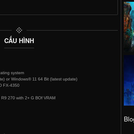
CẤU HÌNH
rating system
e) or Windows® 11 64 Bit (latest update)
MD FX-4350
 R9 270 with 2+ G BOf VRAM
Blo