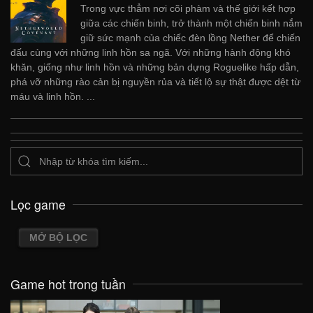
Trong vực thẳm nơi cõi phàm và thế giới kết hợp
giữa các chiến binh, trở thành một chiến binh nắm
giữ sức mạnh của chiếc đèn lồng Nether để chiến
đấu cùng với những linh hồn sa ngã. Với những hành động khó
khăn, giống như linh hồn và những bản dựng Roguelike hấp dẫn,
phá vỡ những rào cản bị nguyền rủa và tiết lộ sự thật được dệt từ
máu và linh hồn. ...
Lọc game
MỞ BỘ LỌC
Game hot trong tuần