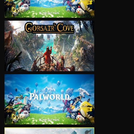
VIEW
VIEW