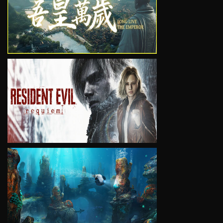
VIEW
VIEW
VIEW