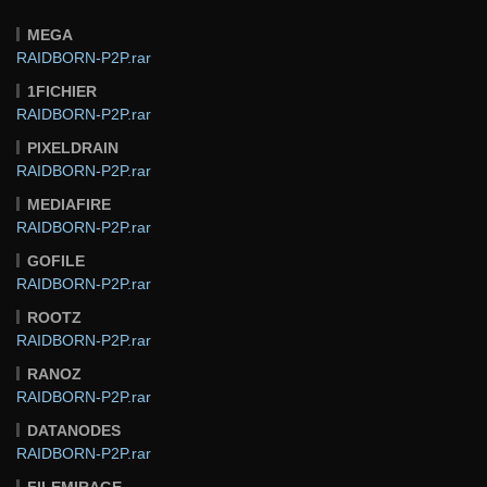
MEGA
RAIDBORN-P2P.rar
1FICHIER
RAIDBORN-P2P.rar
PIXELDRAIN
RAIDBORN-P2P.rar
MEDIAFIRE
RAIDBORN-P2P.rar
GOFILE
RAIDBORN-P2P.rar
ROOTZ
RAIDBORN-P2P.rar
RANOZ
RAIDBORN-P2P.rar
DATANODES
RAIDBORN-P2P.rar
FILEMIRAGE