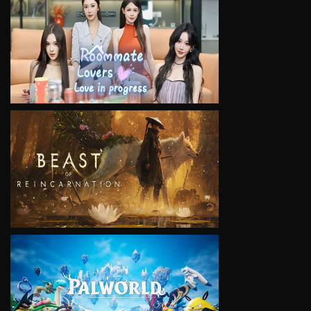
VIEW
VIEW
VIEW