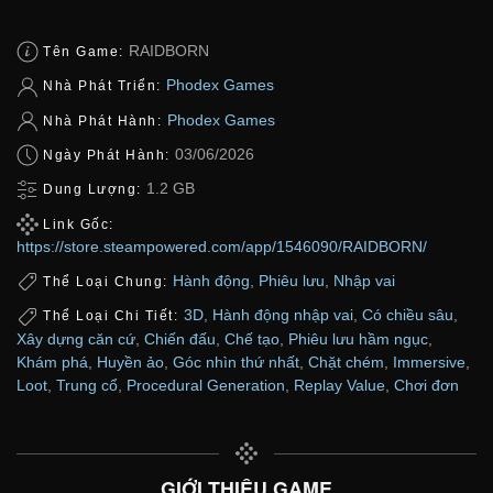
RAIDBORN
Tên Game:
Phodex Games
Nhà Phát Triển:
Phodex Games
Nhà Phát Hành:
03/06/2026
Ngày Phát Hành:
1.2 GB
Dung Lượng:
Link Gốc:
https://store.steampowered.com/app/1546090/RAIDBORN/
Hành động
,
Phiêu lưu
,
Nhập vai
Thể Loại Chung:
3D
,
Hành động nhập vai
,
Có chiều sâu
,
Thể Loại Chi Tiết:
Xây dựng căn cứ
,
Chiến đấu
,
Chế tạo
,
Phiêu lưu hầm ngục
,
Khám phá
,
Huyền ảo
,
Góc nhìn thứ nhất
,
Chặt chém
,
Immersive
,
Loot
,
Trung cổ
,
Procedural Generation
,
Replay Value
,
Chơi đơn
GIỚI THIỆU GAME