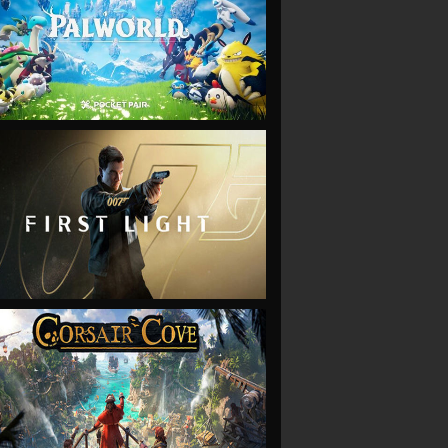
VIEW
VIEW
VIEW