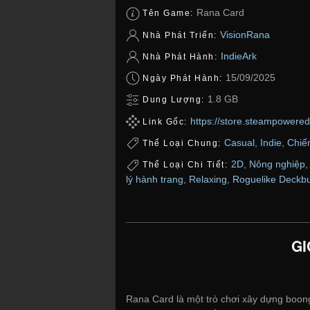
Rana Card
Tên Game:
VisionRana
Nhà Phát Triển:
IndieArk
Nhà Phát Hành:
15/09/2025
Ngày Phát Hành:
1.8 GB
Dung Lượng:
https://store.steampower
Link Gốc:
Casual
,
Indie
,
Chiế
Thể Loại Chung:
2D
,
Nông nghiệp
Thể Loại Chi Tiết:
lý hành trang
,
Relaxing
,
Roguelike Deckbu
GI
Rana Card là một trò chơi xây dựng boong