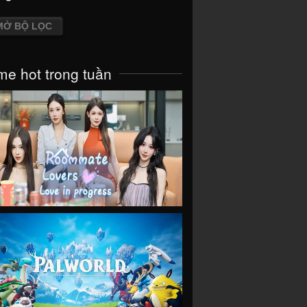
MỞ BỘ LỌC
e hot trong tuần
VIEW
VIEW