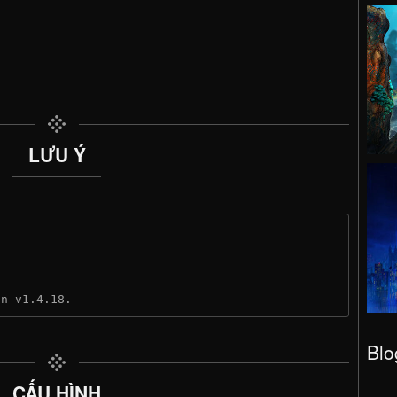
LƯU Ý
ên v1.4.18.
Blo
CẤU HÌNH