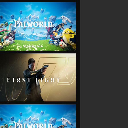
VIEW
VIEW
VIEW