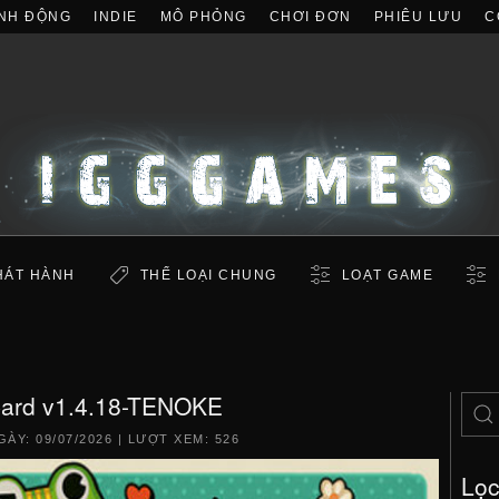
NH ĐỘNG
INDIE
MÔ PHỎNG
CHƠI ĐƠN
PHIÊU LƯU
C
HÁT HÀNH
THỂ LOẠI CHUNG
LOẠT GAME
ard v1.4.18-TENOKE
GÀY:
09/07/2026
| LƯỢT XEM: 526
Lọ