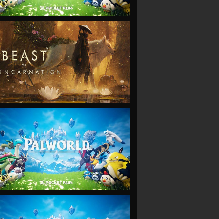
VIEW
VIEW