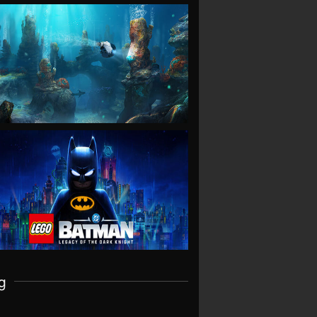
VIEW
VIEW
g