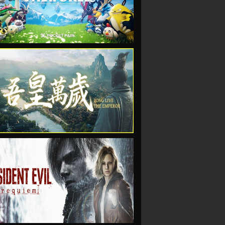
VIEW
VIEW