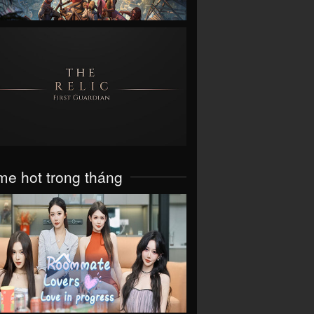
VIEW
e hot trong tháng
VIEW