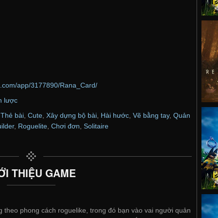
ed.com/app/3177890/Rana_Card/
n lược
,
Thẻ bài
,
Cute
,
Xây dựng bộ bài
,
Hài hước
,
Vẽ bằng tay
,
Quản
ilder
,
Roguelite
,
Chơi đơn
,
Solitaire
ỚI THIỆU GAME
 theo phong cách roguelike, trong đó bạn vào vai người quản