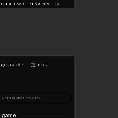
Ó CHIỀU SÂU
KHÁM PHÁ
3D
BỘ SƯU TẬP
BLOG
c game