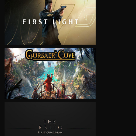
VIEW
VIEW
VIEW