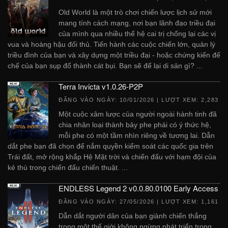
Old World là một trò chơi chiến lược lịch sử mới
mang tính cách mạng, nơi bạn lãnh đạo triều đại
của mình qua nhiều thế hệ cai trị chống lại các vị
vua và hoàng hậu đối thủ. Tiến hành các cuộc chiến lớn, quản lý
triều đình của bạn và xây dựng một triều đại - hoặc chứng kiến ​​đế
chế của bạn sụp đổ thành cát bụi. Bạn sẽ để lại di sản gì? ...
Terra Invicta v1.0.26-P2P
ĐĂNG VÀO NGÀY:
10/01/2026
| LƯỢT XEM: 2,283
Một cuộc xâm lược của người ngoài hành tinh đã
chia nhân loại thành bảy phe phái có ý thức hệ,
mỗi phe có một tầm nhìn riêng về tương lai. Dẫn
dắt phe bạn đã chọn để nắm quyền kiểm soát các quốc gia trên
Trái đất, mở rộng khắp Hệ Mặt trời và chiến đấu với hạm đội của
kẻ thù trong chiến đấu chiến thuật. ...
ENDLESS Legend 2 v0.0.80.0100 Early Access
ĐĂNG VÀO NGÀY:
27/05/2026
| LƯỢT XEM: 1,161
Dẫn dắt người dân của bạn giành chiến thắng
trong một thế giới không ngừng phát triển trong