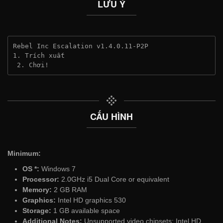
LƯU Ý
Rebel Inc Escalation v1.4.0.11-P2P
1. Trích xuất
 2. Chơi!
CẤU HÌNH
Minimum:
OS *:
Windows 7
Processor:
2.0GHz i5 Dual Core or equivalent
Memory:
2 GB RAM
Graphics:
Intel HD graphics 530
Storage:
1 GB available space
Additional Notes:
Unsupported video chipsets: Intel HD