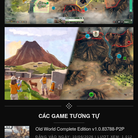
CÁC GAME TƯƠNG TỰ
Old World Complete Edition v1.0.83788-P2P
ĐĂNG VÀO NGÀY:
10/06/2026
| LƯỢT XEM: 1,012