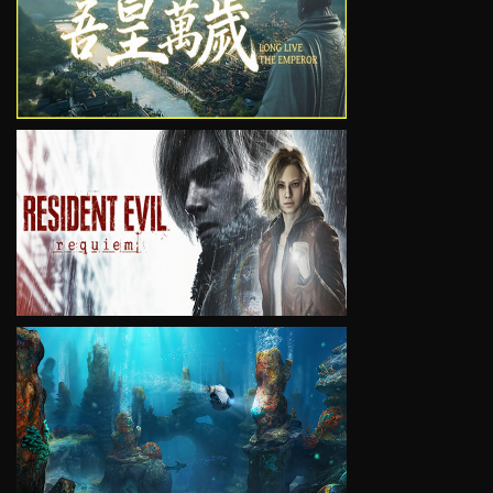
VIEW
VIEW
VIEW