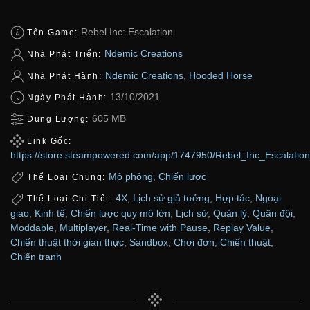
Rebel Inc: Escalation
Tên Game:
Ndemic Creations
Nhà Phát Triển:
Ndemic Creations
,
Hooded Horse
Nhà Phát Hành:
13/10/2021
Ngày Phát Hành:
605 MB
Dung Lượng:
Link Gốc:
https://store.steampowered.com/app/1747950/Rebel_Inc_Escalation
Mô phỏng
,
Chiến lược
Thể Loại Chung:
4X
,
Lịch sử giả tưởng
,
Hợp tác
,
Ngoại
Thể Loại Chi Tiết:
giao
,
Kinh tế
,
Chiến lược quy mô lớn
,
Lịch sử
,
Quản lý
,
Quân đội
,
Moddable
,
Multiplayer
,
Real-Time with Pause
,
Replay Value
,
Chiến thuật thời gian thực
,
Sandbox
,
Chơi đơn
,
Chiến thuật
,
Chiến tranh