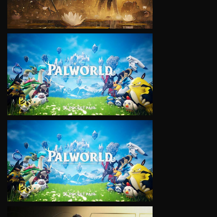
VIEW
VIEW