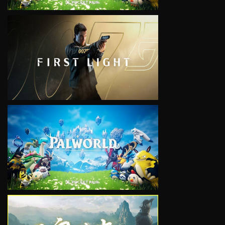
VIEW
VIEW