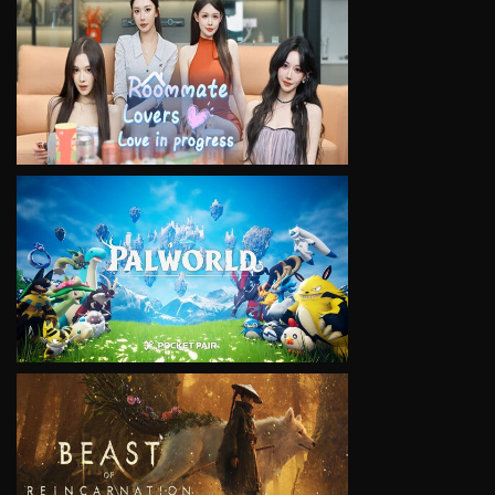
VIEW
VIEW
VIEW