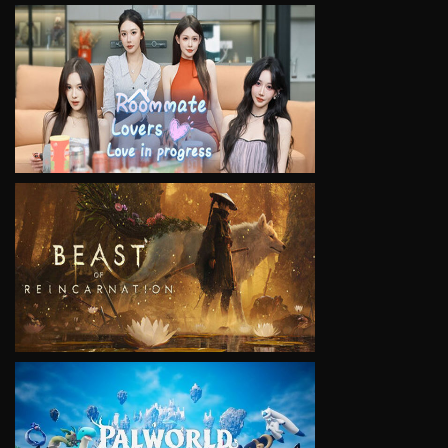
VIEW
VIEW
VIEW