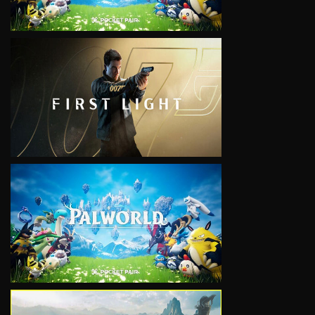
VIEW
VIEW