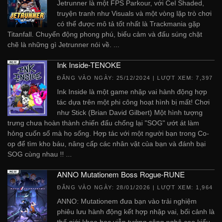
Jetrunner là một FPS Parkour, với Cel Shaded,
truyện tranh như Visuals và một vòng lặp trò chơi
có thể được mô tả tốt nhất là Trackmania gặp
Titanfall. Chuyển động phong phú, biểu cảm và đấu súng chặt
chẽ là những gì Jetrunner nói về. ...
Ink Inside-TENOKE
ĐĂNG VÀO NGÀY:
25/12/2024
| LƯỢT XEM: 7,397
Ink Inside là một game nhập vai hành động hợp
tác dựa trên một phi công hoạt hình bị mất! Chơi
như Stick (Brian David Gilbert) Một hình tượng
trưng chưa hoàn thành chiến đấu chống lại "SOG" ướt át làm
hỏng cuốn sổ mà họ sống. Hợp tác với một người bạn trong Co-
op để tìm kho báu, nâng cấp các nhân vật của bạn và đánh bại
SOG cùng nhau !! ...
ANNO Mutationem Boss Rogue-RUNE
ĐĂNG VÀO NGÀY:
28/01/2026
| LƯỢT XEM: 1,964
ANNO: Mutationem đưa bạn vào trải nghiệm
phiêu lưu hành động kết hợp nhập vai, bối cảnh là
thế giới khoa học viễn tưởng công nghệ cao kiểu