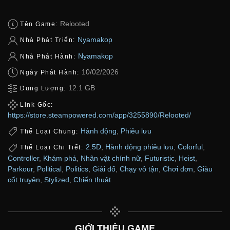
Relooted
Tên Game:
Nyamakop
Nhà Phát Triển:
Nyamakop
Nhà Phát Hành:
10/02/2026
Ngày Phát Hành:
12.1 GB
Dung Lượng:
Link Gốc:
https://store.steampowered.com/app/3255890/Relooted/
Hành động
,
Phiêu lưu
Thể Loại Chung:
2.5D
,
Hành động phiêu lưu
,
Colorful
,
Thể Loại Chi Tiết:
Controller
,
Khám phá
,
Nhân vật chính nữ
,
Futuristic
,
Heist
,
Parkour
,
Political
,
Politics
,
Giải đố
,
Chạy vô tận
,
Chơi đơn
,
Giàu
cốt truyện
,
Stylized
,
Chiến thuật
GIỚI THIỆU GAME