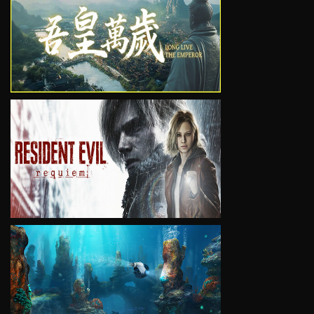
VIEW
VIEW
VIEW