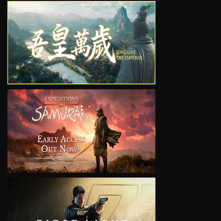
VIEW
VIEW
VIEW