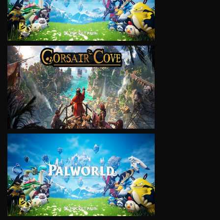
VIEW
VIEW