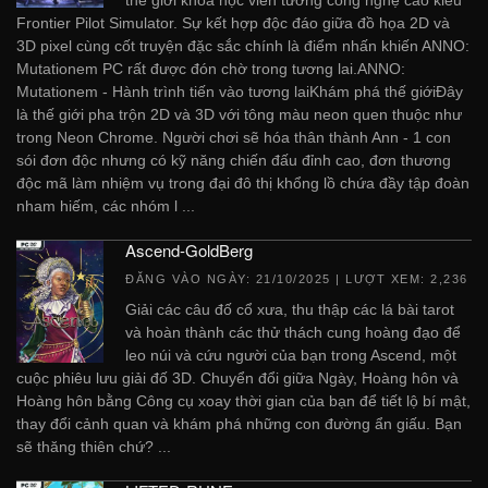
Frontier Pilot Simulator. Sự kết hợp độc đáo giữa đồ họa 2D và
3D pixel cùng cốt truyện đặc sắc chính là điểm nhấn khiến ANNO:
Mutationem PC rất được đón chờ trong tương lai.ANNO:
Mutationem - Hành trình tiến vào tương laiKhám phá thế giớiĐây
là thế giới pha trộn 2D và 3D với tông màu neon quen thuộc như
trong Neon Chrome. Người chơi sẽ hóa thân thành Ann - 1 con
sói đơn độc nhưng có kỹ năng chiến đấu đỉnh cao, đơn thương
độc mã làm nhiệm vụ trong đại đô thị khổng lồ chứa đầy tập đoàn
nham hiếm, các nhóm l ...
Ascend-GoldBerg
ĐĂNG VÀO NGÀY:
21/10/2025
| LƯỢT XEM: 2,236
Giải các câu đố cổ xưa, thu thập các lá bài tarot
và hoàn thành các thử thách cung hoàng đạo để
leo núi và cứu người của bạn trong Ascend, một
cuộc phiêu lưu giải đố 3D. Chuyển đổi giữa Ngày, Hoàng hôn và
Hoàng hôn bằng Công cụ xoay thời gian của bạn để tiết lộ bí mật,
thay đổi cảnh quan và khám phá những con đường ẩn giấu. Bạn
sẽ thăng thiên chứ? ...