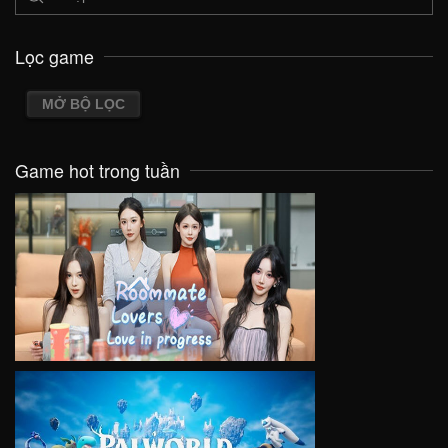
Lọc game
MỞ BỘ LỌC
Game hot trong tuần
VIEW