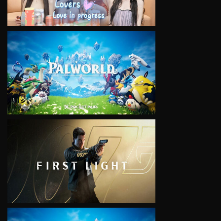
VIEW
VIEW