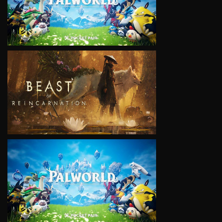
VIEW
VIEW
VIEW