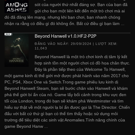
sót của người thứ nhất đáng sợ. Bạn của bạn đã
gửi cho bạn một liên kết đến một trò chơi mà ai
đó đã đăng lên mạng, nhưng khi bạn chơi, bạn nhanh chóng
nhận ra rằng có điều gì đó không ổn. Bất cứ điều gì bạn làm ...
Beyond Hanwell v1.0.HF.2-P2P
ĐĂNG VÀO NGÀY:
29/09/2024
| LƯỢT XEM:
11,043
Beyond Hanwell là một trò chơi kinh dị tâm lý kết
hợp sinh tồn một người chơi có đồ họa chân thực.
Đây là phần tiếp theo của Welcome To Hanwell,
một game kinh dị thế giới mở được phát hành vào năm 2017 cho
PC, PS4, Xbox One và Switch.Trong game phiêu lưu kinh dị
Beyond Hanwell Steam, bạn sẽ bước chân vào Hanwell và khám
phá thế giới bí ẩn của nó. Game lấy bối cảnh trong khu vực đen
tối của London, trong đó bạn sẽ khám phá Westminster và tìm
hiểu sự thật về một người lạ bí ẩn được gọi là The Director. Chiến
đấu với bất cứ thứ gì bạn có thể tìm thấy hoặc sử dụng môi
trường để tiêu diệt các sinh vật Anomalies.Tính năng chính của
game Beyond Hanw ...