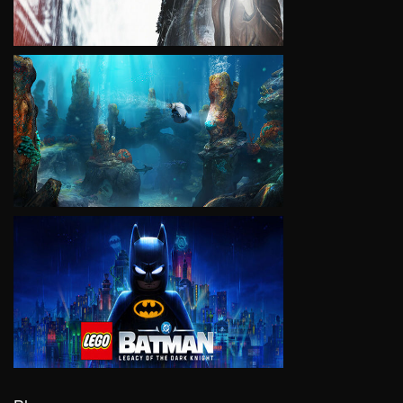
VIEW
VIEW