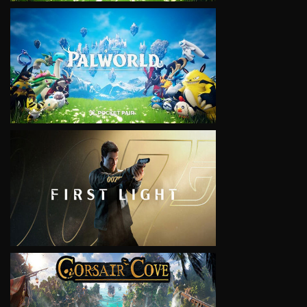
VIEW
VIEW