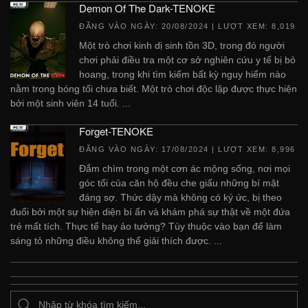
Demon Of The Dark-TENOKE
ĐĂNG VÀO NGÀY:
20/08/2024
| LƯỢT XEM: 8,019
Một trò chơi kinh dị sinh tồn 3D, trong đó người
chơi phải điều tra một cơ sở nghiên cứu y tế bị bỏ
hoang, trong khi tìm kiếm bất kỳ nguy hiểm nào
nằm trong bóng tối chưa biết. Một trò chơi độc lập được thực hiện
bởi một sinh viên 14 tuổi. ...
Forget-TENOKE
ĐĂNG VÀO NGÀY:
17/08/2024
| LƯỢT XEM: 8,996
Đắm chìm trong một cơn ác mộng sống, nơi mọi
góc tối của căn hộ đều che giấu những bí mật
đáng sợ. Thức dậy mà không có ký ức, bị theo
đuổi bởi một sự hiện diện bí ẩn và khám phá sự thật về một đứa
trẻ mất tích. Thực tế hay ảo tưởng? Tùy thuộc vào bạn để làm
sáng tỏ những điều không thể giải thích được. ...