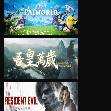
VIEW
VIEW
VIEW