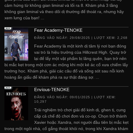
cảm hứng từ không gian liminal và lối ra 8. Khám phá 3 tầng
không gian liminal và theo dõi dị thường để thoát ra, nhưng hãy
xem lưng của bạn! ...
Fear Academy-TENOKE
ĐĂNG VÀO NGÀY:
29/08/2025
| LƯỢT XEM: 2,268
Fear Academy là một kinh dị tâm lý nơi bạn đóng
vai trò là hiệu trưởng của Hillcrest High. Quay trở
lại để lấy một vật phẩm bị lãng quên, bạn trở nên
bị mắc kẹt trong một cơn ác mộng khi một kẻ ác cổ xưa chiếm lấy
trường học. Khám phá, giải các câu đố và sống sót sau nỗi kinh
hoàng ẩn giấu để khám phá ra sự thật đáng sợ. ...
Envious-TENOKE
ĐĂNG VÀO NGÀY:
09/01/2025
| LƯỢT XEM:
10,297
Trải nghiệm trò chơi giải đố kinh dị, ghen tị, cung
cấp cả chế độ chơi đơn và co-op. Chọn trở thành
Xavier hoặc Xandra, nơi người đầu tiên bị mắc kẹt
trong một ngôi nhà, cố gắng thoát khỏi nó, trong khi Xandra khám