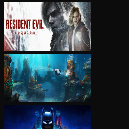
VIEW
VIEW
VIEW