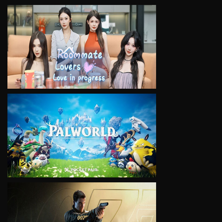
VIEW
VIEW
VIEW