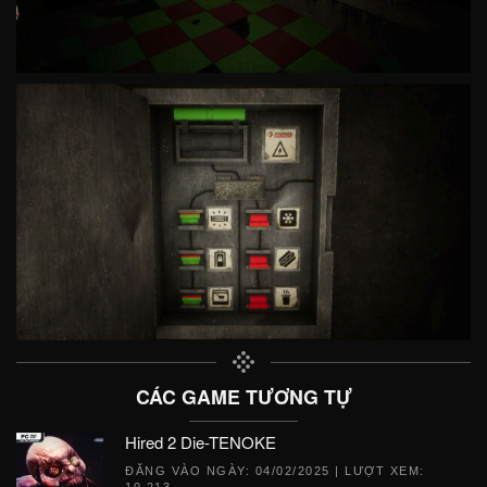
CÁC GAME TƯƠNG TỰ
Hired 2 Die-TENOKE
ĐĂNG VÀO NGÀY:
04/02/2025
| LƯỢT XEM:
10,213