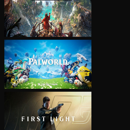
VIEW
VIEW
VIEW