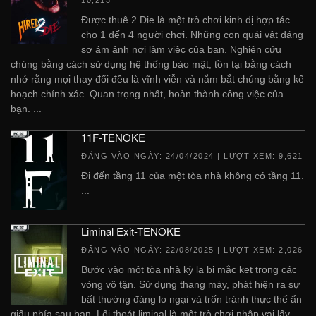
Được thuê 2 Die là một trò chơi kinh dị hợp tác
cho 1 đến 4 người chơi. Những con quái vật đáng
sợ ám ảnh nơi làm việc của bạn. Nghiên cứu
chúng bằng cách sử dụng hệ thống bảo mật, tồn tại bằng cách
nhớ rằng mọi thay đổi đều là vĩnh viễn và nắm bắt chúng bằng kế
hoạch chính xác. Quan trọng nhất, hoàn thành công việc của
bạn. ...
11F-TENOKE
ĐĂNG VÀO NGÀY:
24/04/2024
| LƯỢT XEM: 9,621
Đi đến tầng 11 của một tòa nhà không có tầng 11.
...
Liminal Exit-TENOKE
ĐĂNG VÀO NGÀY:
22/08/2025
| LƯỢT XEM: 2,026
Bước vào một tòa nhà kỳ lạ bị mắc kẹt trong các
vòng vô tận. Sử dụng thang máy, phát hiện ra sự
bất thường đáng lo ngại và trốn tránh thực thể ẩn
giấu phía sau bạn. Lối thoát liminal là một trò chơi nhập vai lấy