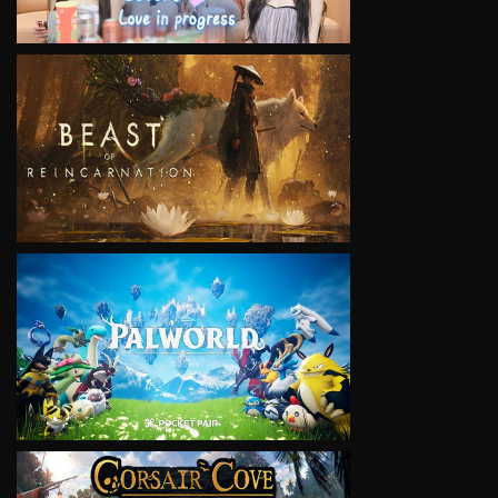
VIEW
VIEW