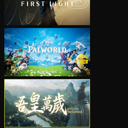
VIEW
VIEW