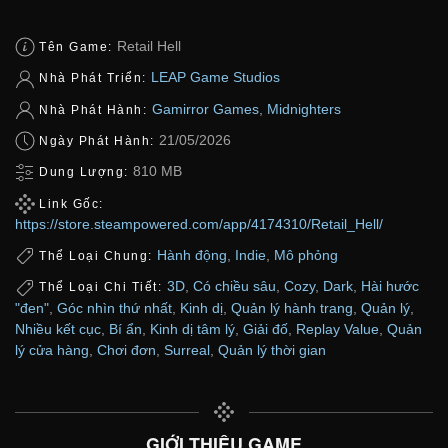
Retail Hell
Tên Game:
LEAP Game Studios
Nhà Phát Triển:
Gamirror Games
,
Midnighters
Nhà Phát Hành:
21/05/2026
Ngày Phát Hành:
810 MB
Dung Lượng:
Link Gốc:
https://store.steampowered.com/app/4174310/Retail_Hell/
Hành động
,
Indie
,
Mô phỏng
Thể Loại Chung:
3D
,
Có chiều sâu
,
Cozy
,
Dark
,
Hài hước
Thể Loại Chi Tiết:
"đen"
,
Góc nhìn thứ nhất
,
Kinh dị
,
Quản lý hành trang
,
Quản lý
,
Nhiều kết cục
,
Bí ẩn
,
Kinh dị tâm lý
,
Giải đố
,
Replay Value
,
Quản
lý cửa hàng
,
Chơi đơn
,
Surreal
,
Quản lý thời gian
GIỚI THIỆU GAME