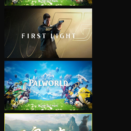
VIEW
VIEW