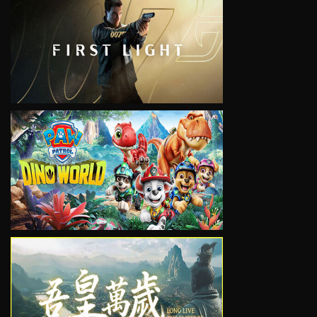
VIEW
VIEW
VIEW