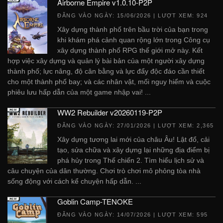
Airborne Empire v1.0.10-P2P
ĐĂNG VÀO NGÀY:
15/06/2026
| LƯỢT XEM: 924
Xây dựng thành phố trên bầu trời của bạn trong
khi khám phá cảnh quan rộng lớn trong Công cụ
xây dựng thành phố RPG thế giới mở này. Kết
hợp việc xây dựng và quản lý bài bản của một người xây dựng
thành phố; lực nâng, độ cân bằng và lực đẩy độc đáo cần thiết
cho một thành phố bay; và các nhân vật, mối nguy hiểm và cuộc
phiêu lưu hấp dẫn của một game nhập vai! ...
WW2 Rebuilder v20260119-P2P
ĐĂNG VÀO NGÀY:
27/01/2026
| LƯỢT XEM: 2,365
Xây dựng tương lai mới của châu Âu! Lật đổ, cải
tạo, sửa chữa và xây dựng lại những địa điểm bị
phá hủy trong Thế chiến 2. Tìm hiểu lịch sử và
câu chuyện của dân thường. Chơi trò chơi mô phỏng tòa nhà
sống động với cách kể chuyện hấp dẫn. ...
Goblin Camp-TENOKE
ĐĂNG VÀO NGÀY:
14/07/2026
| LƯỢT XEM: 595