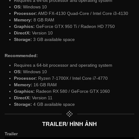
Requires a 64-bit processor and operating system
OS:
Windows 10
Processor:
AMD FX-4130 Quad-Core / Intel Core i3-4130
Memory:
8 GB RAM
Graphics:
GeForce GTX 950 Ti / Radeon HD 7750
DirectX:
Version 10
Storage:
3 GB available space
Recommended:
Requires a 64-bit processor and operating system
OS:
Windows 10
Processor:
Ryzen 7-1700X / Intel Core i7-4770
Memory:
16 GB RAM
Graphics:
Radeon RX 580 / GeForce GTX 1060
DirectX:
Version 11
Storage:
4 GB available space
TRAILER/ HÌNH ẢNH
Trailer