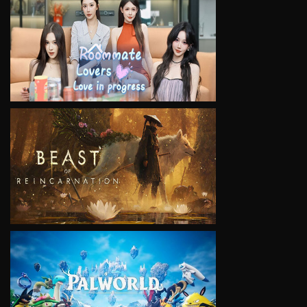
VIEW
VIEW
VIEW