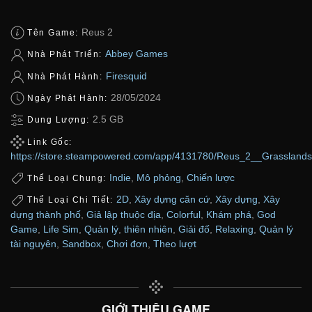
Reus 2
Tên Game:
Abbey Games
Nhà Phát Triển:
Firesquid
Nhà Phát Hành:
28/05/2024
Ngày Phát Hành:
2.5 GB
Dung Lượng:
Link Gốc:
https://store.steampowered.com/app/4131780/Reus_2__Grasslands
Indie
,
Mô phỏng
,
Chiến lược
Thể Loại Chung:
2D
,
Xây dựng căn cứ
,
Xây dựng
,
Xây
Thể Loại Chi Tiết:
dựng thành phố
,
Giả lập thuộc địa
,
Colorful
,
Khám phá
,
God
Game
,
Life Sim
,
Quản lý
,
thiên nhiên
,
Giải đố
,
Relaxing
,
Quản lý
tài nguyên
,
Sandbox
,
Chơi đơn
,
Theo lượt
GIỚI THIỆU GAME