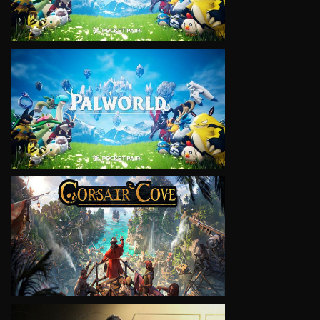
VIEW
VIEW