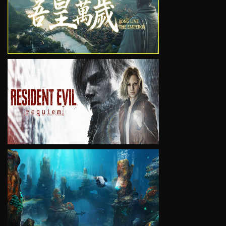
VIEW
VIEW
VIEW