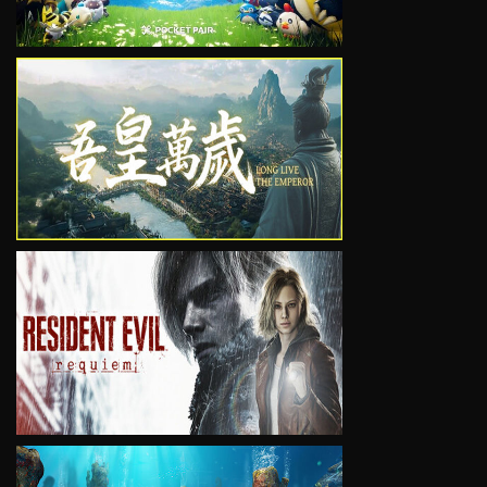
VIEW
VIEW