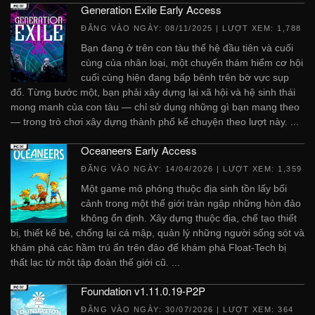
Generation Exile Early Access
ĐĂNG VÀO NGÀY:
08/11/2025
| LƯỢT XEM: 1,788
Bạn đang ở trên con tàu thế hệ đầu tiên và cuối
cùng của nhân loại, một chuyến thám hiểm cơ hội
cuối cùng hiện đang bấp bênh trên bờ vực sụp
đổ. Từng bước một, bạn phải xây dựng lại xã hội và hệ sinh thái
mong manh của con tàu — chỉ sử dụng những gì bạn mang theo
— trong trò chơi xây dựng thành phố kể chuyện theo lượt này. ...
Oceaneers Early Access
ĐĂNG VÀO NGÀY:
14/04/2026
| LƯỢT XEM: 1,359
Một game mô phỏng thuộc địa sinh tồn lấy bối
cảnh trong một thế giới tràn ngập những hòn đảo
không ổn định. Xây dựng thuộc địa, chế tạo thiết
bị, thiết kế bè, chống lại cá mập, quản lý những người sống sót và
khám phá các hầm trú ẩn trên đảo để khám phá Float-Tech bị
thất lạc từ một tập đoàn thế giới cũ. ...
Foundation v1.11.0.19-P2P
ĐĂNG VÀO NGÀY:
30/07/2026
| LƯỢT XEM: 364