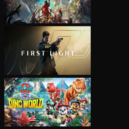
VIEW
VIEW