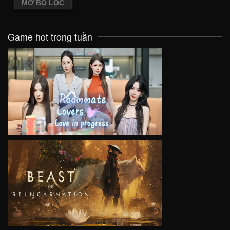
MỞ BỘ LỌC
Game hot trong tuần
VIEW
VIEW