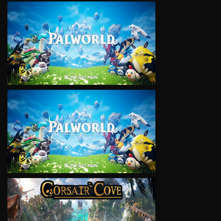
VIEW
VIEW
VIEW