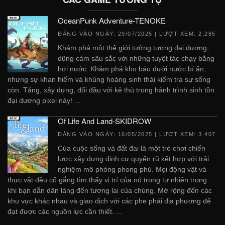
OceanPunk Adventure-TENOKE
ĐĂNG VÀO NGÀY:
29/07/2025
| LƯỢT XEM: 2,285
Khám phá một thế giới tưởng tượng đại dương,
dũng cảm sâu sắc với những tuyệt tác chạy bằng
hơi nước. Khám phá kho báu dưới nước bí ẩn,
nhưng sự khan hiếm và khủng hoảng sinh thái kiểm tra sự sống
còn. Tăng, xây dựng, đối đầu với kẻ thù trong hành trình sinh tồn
đại dương pixel này! ...
Of Life And Land-SKIDROW
ĐĂNG VÀO NGÀY:
16/05/2025
| LƯỢT XEM: 3,407
Của cuộc sống và đất đai là một trò chơi chiến
lược xây dựng định cư quyến rũ kết hợp với trải
nghiệm mô phỏng phong phú. Mọi động vật và
thực vật đều cố gắng tìm thấy vị trí của nó trong tự nhiên trong
khi bạn dẫn dân làng đến tương lai của chúng. Mở rộng đến các
khu vực khác nhau và giao dịch với các phe phái địa phương để
đạt được các nguồn lực cần thiết. ...