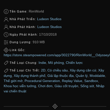
RimWorld
Tên Game:
Ludeon Studios
Nhà Phát Triển:
Ludeon Studios
Nhà Phát Hành:
17/10/2018
Ngày Phát Hành:
910 MB
Dung Lượng:
Link Gốc:
https://store.steampowered.com/app/3022790/RimWorld__Odyssey/
Indie
,
Mô phỏng
,
Chiến lược
Thể Loại Chung:
2D
,
Có chiều sâu
,
Xây dựng căn cứ
,
Xây
Thể Loại Chi Tiết:
dựng
,
Xây dựng thành phố
,
Giả lập thuộc địa
,
Quản lý
,
Moddable
,
Thế giới mở
,
Procedural Generation
,
Replay Value
,
Sandbox
,
Khoa học viễn tưởng
,
Chơi đơn
,
Giàu cốt truyện
,
Sống sót
,
Nhập
vai chiến thuật