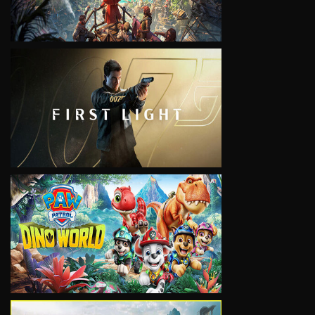
VIEW
VIEW