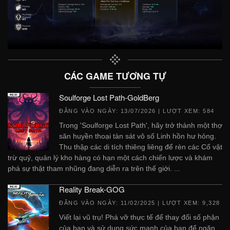
CÁC GAME TƯƠNG TỰ
Soulforge Lost Path-GoldBerg
ĐĂNG VÀO NGÀY:
13/07/2026
| LƯỢT XEM: 584
Trong 'Soulforge Lost Path', hãy trở thành một thợ
săn huyền thoại tàn sát vô số Linh hồn hư hỏng.
Thu thập các di tích thiêng liêng để rèn các Cổ vật
trừ quỷ, quản lý kho hàng có hạn một cách chiến lược và khám
phá sự thật tham nhũng đang diễn ra trên thế giới. ...
Reality Break-GOG
ĐĂNG VÀO NGÀY:
11/02/2025
| LƯỢT XEM: 9,328
Viết lại vũ trụ! Phá vỡ thực tế để thay đổi số phận
của bạn và sử dụng sức mạnh của bạn để ngăn