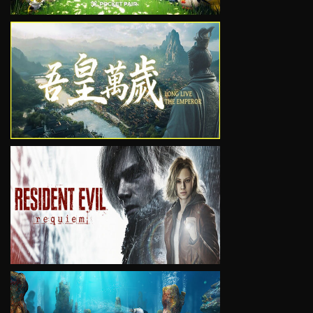
VIEW
VIEW