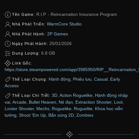
R.I.P. - Reincarnation Insurance Program
Tên Game:
WarmCore Studio
Nhà Phát Triển:
2P Games
Nhà Phát Hành:
25/01/2026
Ngày Phát Hành:
6.8 GB
Dung Lượng:
Link Gốc:
https://store.steampowered.com/app/3985950/RIP__Reincarnation
Hành động
,
Phiêu lưu
,
Casual
,
Early
Thể Loại Chung:
Access
3D
,
Action Roguelike
,
Hành động nhập
Thể Loại Chi Tiết:
vai
,
Arcade
,
Bullet Heaven
,
Né đạn
,
Extraction Shooter
,
Loot
,
Looter Shooter
,
Mechs
,
Roguelike
,
Roguelite
,
Khoa học viễn
tưởng
,
Shoot 'Em Up
,
Bắn súng 2D
,
Zombies