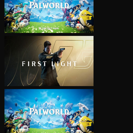
VIEW
VIEW
VIEW