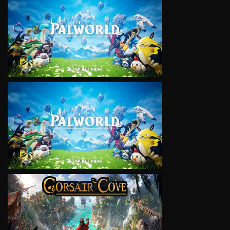
VIEW
VIEW
VIEW