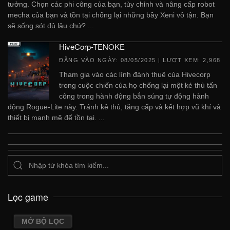
tưởng. Chọn các phi công của bạn, tùy chỉnh và nâng cấp robot
mecha của bạn và tồn tại chống lại những bầy Xeni vô tận. Bạn
sẽ sống sót đủ lâu chứ? ...
HiveCorp-TENOKE
ĐĂNG VÀO NGÀY:
08/05/2025
| LƯỢT XEM: 2,968
Tham gia vào các lính đánh thuê của Hivecorp
trong cuộc chiến của họ chống lại một kẻ thù tấn
công trong hành động bắn súng tự động hành
động Rogue-Lite này. Tránh kẻ thù, tăng cấp và kết hợp vũ khí và
thiết bị mạnh mẽ để tồn tại. ...
Lọc game
MỞ BỘ LỌC