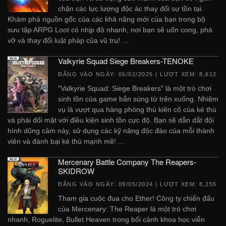
chặn các lực lượng độc ác thay đổi sự tồn tại.
Khám phá nguồn gốc của các khả năng mới của bạn trong bộ
sưu tập ARPG Loot có nhịp độ nhanh, nơi bạn sẽ uốn cong, phá
vỡ và thay đổi luật pháp của vũ trụ! ...
Valkyrie Squad Siege Breakers-TENOKE
ĐĂNG VÀO NGÀY:
06/02/2025
| LƯỢT XEM: 8,612
"Valkyrie Squad: Siege Breakers" là một trò chơi
sinh tồn của game bắn súng từ trên xuống. Nhiệm
vụ là vượt qua hàng phòng thủ kiên cố của kẻ thù
và phải đối mặt với điều kiện sinh tồn cực độ. Bạn sẽ dẫn dắt đội
hình dũng cảm này, sử dụng các kỹ năng độc đáo của mỗi thành
viên và đánh bại kẻ thù mạnh mẽ! ...
Mercenary Battle Company The Reapers-
SKIDROW
ĐĂNG VÀO NGÀY:
09/05/2024
| LƯỢT XEM: 8,255
Tham gia cuộc đua cho Ether! Công ty chiến đấu
của Mercenary: The Reaper là một trò chơi
nhanh, Roguelite, Bullet Heaven trong bối cảnh khoa học viễn